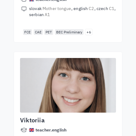
slovak
Mother tongue
english
C2
czech
C1
serbian
A1
FCE
CAE
PET
BEC Preliminary
+6
Viktoriia
teacher.english