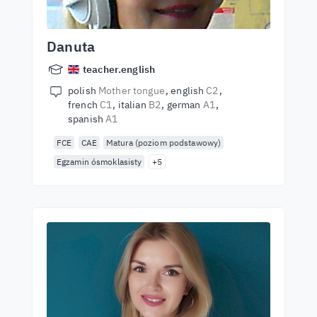
Danuta
teacher.english
polish
Mother tongue
english
C2
french
C1
italian
B2
german
A1
spanish
A1
FCE
CAE
Matura (poziom podstawowy)
Egzamin ósmoklasisty
+5