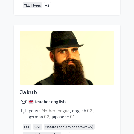
YLE Flyers
+2
Jakub
teacher.english
polish
Mother tongue
english
C2
german
C2
japanese
C1
FCE
CAE
Matura (poziom podstawowy)