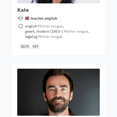
Kate
teacher.english
english
Mother tongue
greek, modern (1453-)
Mother tongue
tagalog
Mother tongue
IELTS
KET