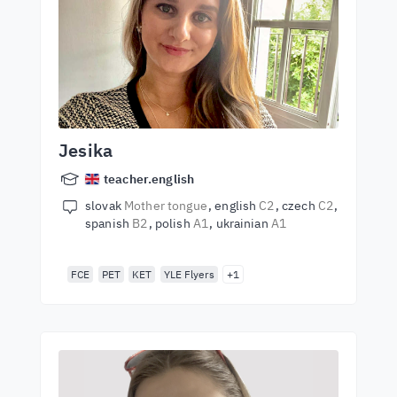
Jesika
teacher.english
slovak
Mother tongue
english
C2
czech
C2
spanish
B2
polish
A1
ukrainian
A1
FCE
PET
KET
YLE Flyers
+1