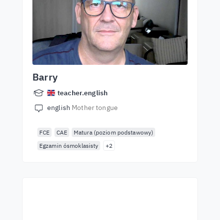
Barry
teacher.english
english
Mother tongue
FCE
CAE
Matura (poziom podstawowy)
Egzamin ósmoklasisty
+2
Почни навчання з
найкращими вчителями