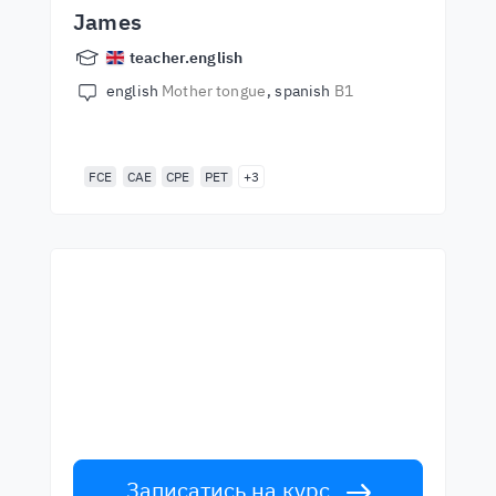
James
teacher.english
english
Mother tongue
spanish
B1
FCE
CAE
CPE
PET
+3
Почни навчання з
найкращими вчителями
Вивчайте англійську мову у вчителів
світового рівня. Прийми виклик!
Записатись на курс