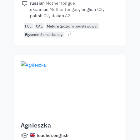
russian
Mother tongue
ukrainian
Mother tongue
english
C2
polish
C2
italian
A2
FCE
CAE
Matura (poziom podstawowy)
Egzamin ósmoklasisty
+4
Agnieszka
teacher.english