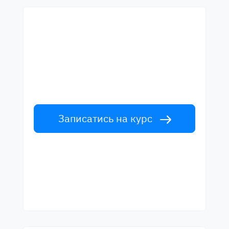
Почни навчання з
найкращими вчителями
Вивчайте англійську мову у вчителів
світового рівня. Прийми виклик!
Записатись на курс