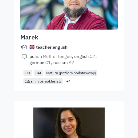
Marek
teacher.english
polish
Mother tongue
english
C2
german
C1
russian
A2
FCE
CAE
Matura (poziom podstawowy)
Egzamin ósmoklasisty
+4