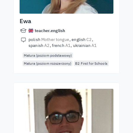
Ewa
teacher.english
polish
Mother tongue
english
C2
spanish
A2
french
A1
ukrainian
A1
Matura (poziom podstawowy)
Matura (poziom rozszerzony)
B2 First for Schools