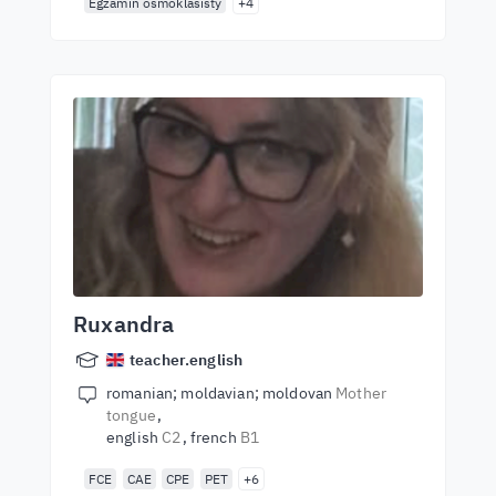
Egzamin ósmoklasisty
+4
Ruxandra
teacher.english
romanian; moldavian; moldovan
Mother
tongue
english
C2
french
B1
FCE
CAE
CPE
PET
+6