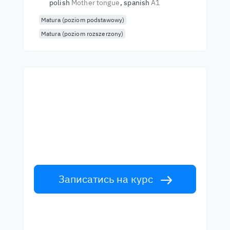
polish
Mother tongue
spanish
A1
Matura (poziom podstawowy)
Matura (poziom rozszerzony)
Почни навчання з
найкращими вчителями
Вивчайте англійську мову у вчителів
світового рівня. Прийми виклик!
Записатись на курс