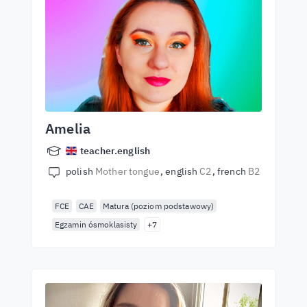
Amelia
teacher.english
polish
Mother tongue
english
C2
french
B2
FCE
CAE
Matura (poziom podstawowy)
Egzamin ósmoklasisty
+7