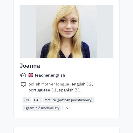
Joanna
teacher.english
polish
Mother tongue
english
C2
portuguese
C1
spanish
B1
FCE
CAE
Matura (poziom podstawowy)
Egzamin ósmoklasisty
+5