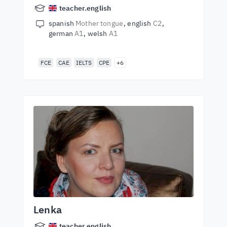
teacher.english
spanish
Mother tongue
english
C2
german
A1
welsh
A1
FCE
CAE
IELTS
CPE
+6
Lenka
teacher.english