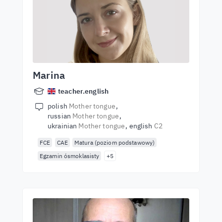
Marina
teacher.english
polish
Mother tongue
russian
Mother tongue
ukrainian
Mother tongue
english
C2
FCE
CAE
Matura (poziom podstawowy)
Egzamin ósmoklasisty
+5