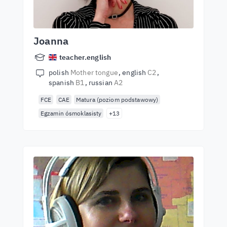
Joanna
teacher.english
polish
Mother tongue
english
C2
spanish
B1
russian
A2
FCE
CAE
Matura (poziom podstawowy)
Egzamin ósmoklasisty
+13