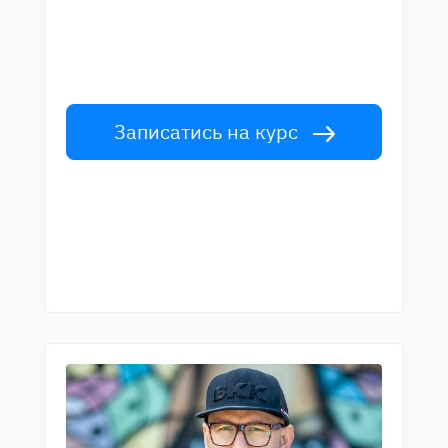
Вивчайте англійську мову у вчителів
світового рівня. Прийми виклик!
Записатись на курс