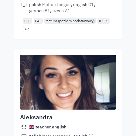
polish
Mother tongue
english
C1
german
B1
czech
A1
FCE
CAE
Matura (poziom podstawowy)
IELTS
+7
Aleksandra
teacher.english