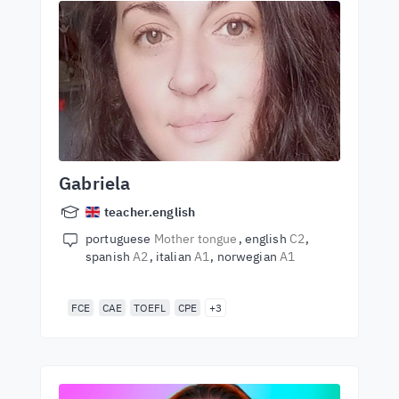
Gabriela
teacher.english
portuguese
Mother tongue
english
C2
spanish
A2
italian
A1
norwegian
A1
FCE
CAE
TOEFL
CPE
+3