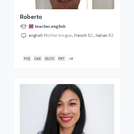
Roberto
teacher.english
english
Mother tongue
french
B2
italian
B2
FCE
CAE
IELTS
PET
+8