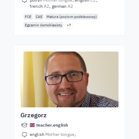
polish
Mother tongue
english
C2
french
A2
german
A2
FCE
CAE
Matura (poziom podstawowy)
Egzamin ósmoklasisty
+7
Grzegorz
teacher.english
english
Mother tongue