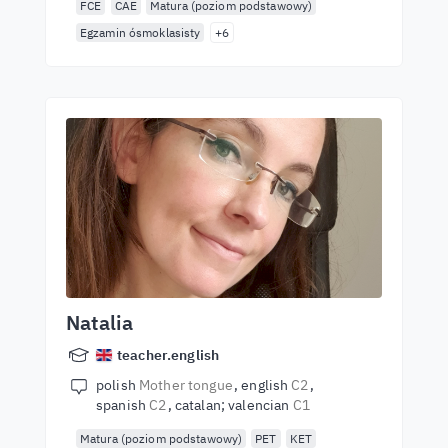
FCE
CAE
Matura (poziom podstawowy)
Egzamin ósmoklasisty
+6
Natalia
teacher.english
polish
Mother tongue
english
C2
spanish
C2
catalan; valencian
C1
Matura (poziom podstawowy)
PET
KET