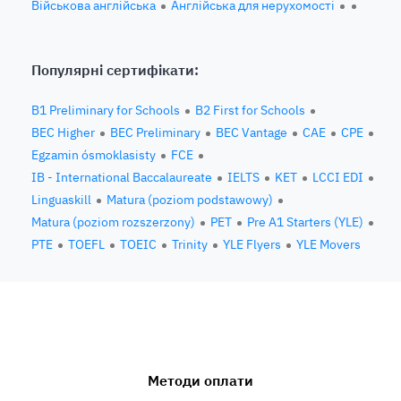
Військова англійська
Англійська для нерухомості
Популярні сертифікати:
B1 Preliminary for Schools
B2 First for Schools
BEC Higher
BEC Preliminary
BEC Vantage
CAE
CPE
Egzamin ósmoklasisty
FCE
IB - International Baccalaureate
IELTS
KET
LCCI EDI
Linguaskill
Matura (poziom podstawowy)
Matura (poziom rozszerzony)
PET
Pre A1 Starters (YLE)
PTE
TOEFL
TOEIC
Trinity
YLE Flyers
YLE Movers
Методи оплати