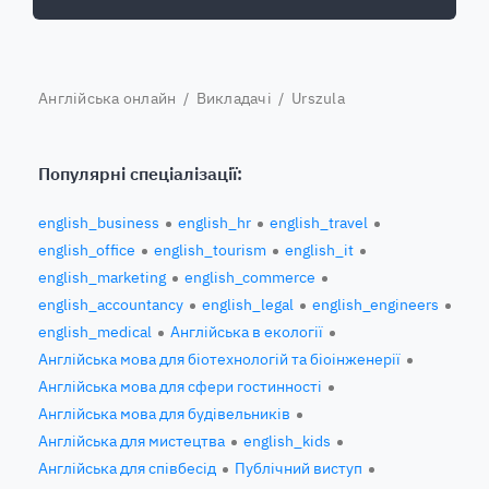
Англійська онлайн
/
Викладачі
/ Urszula
Популярні спеціалізації:
english_business
english_hr
english_travel
english_office
english_tourism
english_it
english_marketing
english_commerce
english_accountancy
english_legal
english_engineers
english_medical
Англійська в екології
Англійська мова для біотехнологій та біоінженерії
Англійська мова для сфери гостинності
Англійська мова для будівельників
Англійська для мистецтва
english_kids
Англійська для співбесід
Публічний виступ