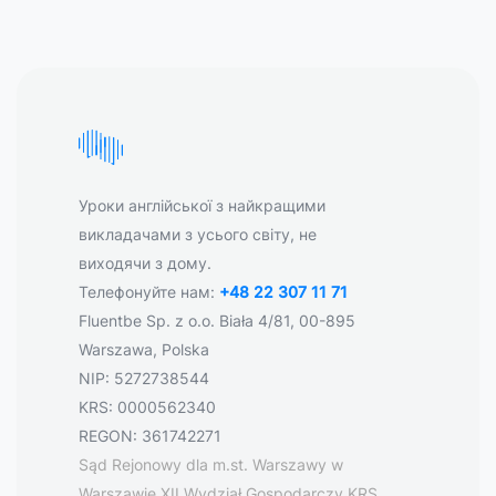
Уроки англійської з найкращими
викладачами з усього світу, не
виходячи з дому.
Телефонуйте нам:
+48 22 307 11 71
Fluentbe Sp. z o.o. Biała 4/81, 00-895
Warszawa, Polska
NIP: 5272738544
KRS: 0000562340
REGON: 361742271
Sąd Rejonowy dla m.st. Warszawy w
Warszawie XII Wydział Gospodarczy KRS