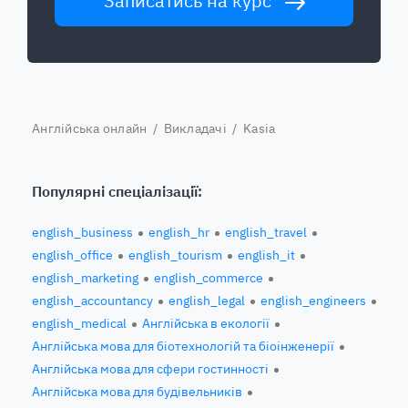
Записатись на курс
Англійська онлайн
/
Викладачі
/ Kasia
Популярні спеціалізації:
english_business
english_hr
english_travel
english_office
english_tourism
english_it
english_marketing
english_commerce
english_accountancy
english_legal
english_engineers
english_medical
Англійська в екології
Англійська мова для біотехнологій та біоінженерії
Англійська мова для сфери гостинності
Англійська мова для будівельників