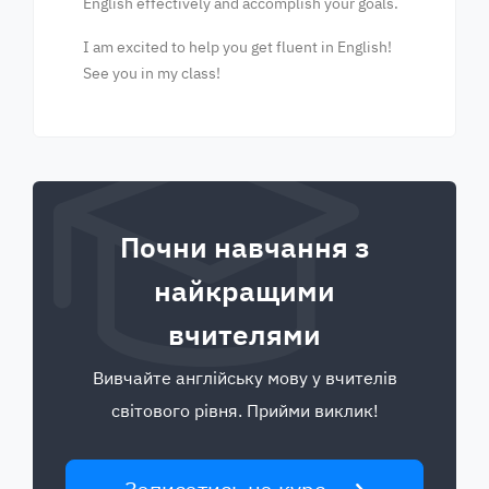
English effectively and accomplish your goals.
I am excited to help you get fluent in English!
See you in my class!
Почни навчання з
найкращими
вчителями
Вивчайте англійську мову у вчителів
світового рівня. Прийми виклик!