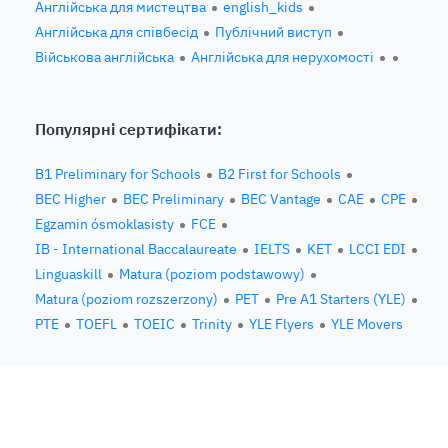
Англійська для мистецтва
english_kids
Англійська для співбесід
Публічний виступ
Військова англійська
Англійська для нерухомості
Популярні сертифікати:
B1 Preliminary for Schools
B2 First for Schools
BEC Higher
BEC Preliminary
BEC Vantage
CAE
CPE
Egzamin ósmoklasisty
FCE
IB - International Baccalaureate
IELTS
KET
LCCI EDI
Linguaskill
Matura (poziom podstawowy)
Matura (poziom rozszerzony)
PET
Pre A1 Starters (YLE)
PTE
TOEFL
TOEIC
Trinity
YLE Flyers
YLE Movers