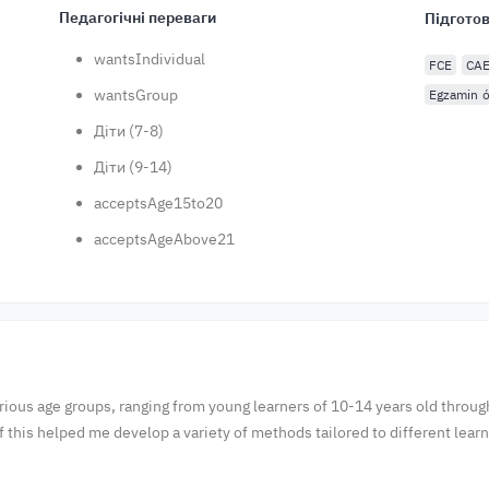
Педагогічні переваги
Підготов
wantsIndividual
FCE
CA
wantsGroup
Egzamin ó
Діти (7-8)
Діти (9-14)
acceptsAge15to20
acceptsAgeAbove21
ious age groups, ranging from young learners of 10-14 years old through 
of this helped me develop a variety of methods tailored to different lea