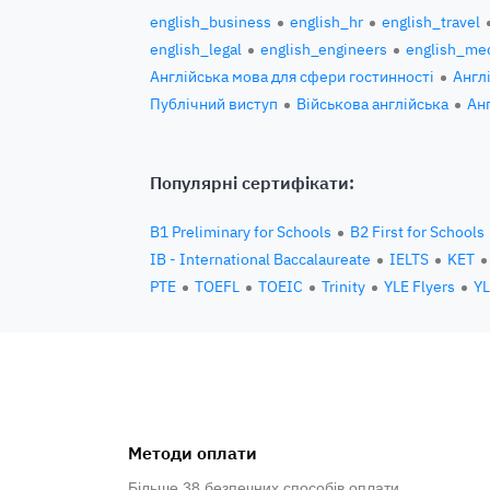
english_business
english_hr
english_travel
english_legal
english_engineers
english_med
Англійська мова для сфери гостинності
Англ
Публічний виступ
Військова англійська
Ан
Популярні сертифікати:
B1 Preliminary for Schools
B2 First for Schools
IB - International Baccalaureate
IELTS
KET
PTE
TOEFL
TOEIC
Trinity
YLE Flyers
YL
Методи оплати
Більше 38 безпечних способів оплати