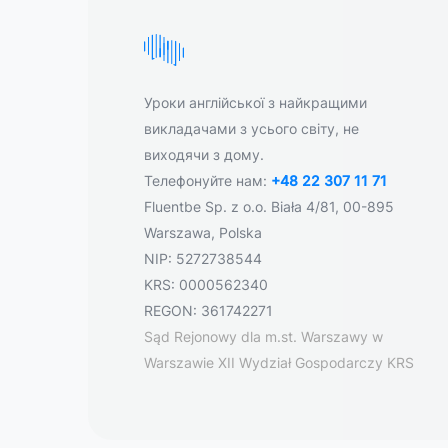
Уроки англійської з найкращими
викладачами з усього світу, не
виходячи з дому.
Телефонуйте нам:
+48 22 307 11 71
Fluentbe Sp. z o.o. Biała 4/81, 00-895
Warszawa, Polska
NIP: 5272738544
KRS: 0000562340
REGON: 361742271
Sąd Rejonowy dla m.st. Warszawy w
Warszawie XII Wydział Gospodarczy KRS