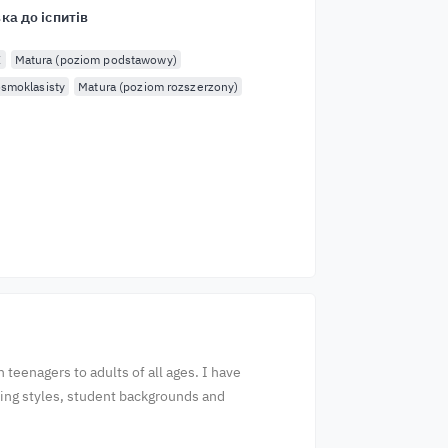
ка до іспитів
E
Matura (poziom podstawowy)
smoklasisty
Matura (poziom rozszerzony)
teenagers to adults of all ages. I have
rning styles, student backgrounds and