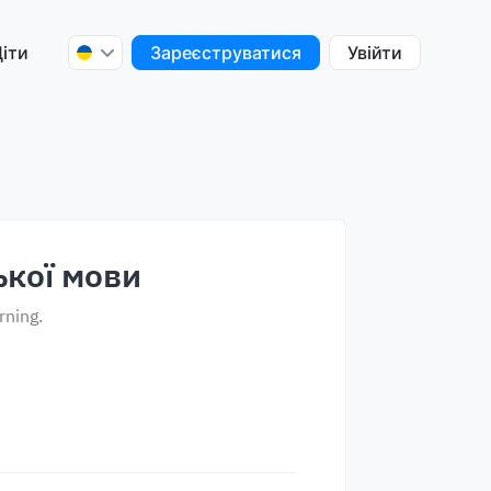
іти
Зареєструватися
Увійти
ької мови
rning.