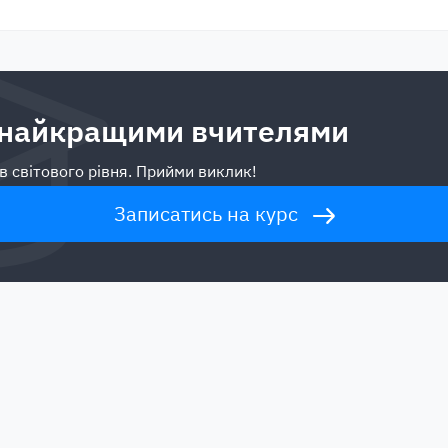
 найкращими вчителями
в світового рівня. Прийми виклик!
Записатись на курс