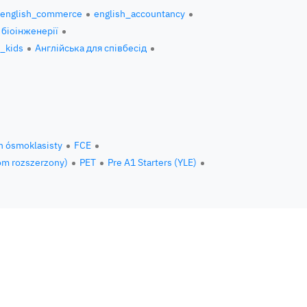
english_commerce
english_accountancy
 біоінженерії
h_kids
Англійська для співбесід
n ósmoklasisty
FCE
om rozszerzony)
PET
Pre A1 Starters (YLE)