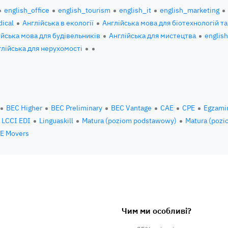
english_office
english_tourism
english_it
english_marketing
ical
Англійська в екології
Англійська мова для біотехнологій та
ійська мова для будівельників
Англійська для мистецтва
englis
глійська для нерухомості
BEC Higher
BEC Preliminary
BEC Vantage
CAE
CPE
Egzami
LCCI EDI
Linguaskill
Matura (poziom podstawowy)
Matura (pozi
E Movers
Чим ми особливі?