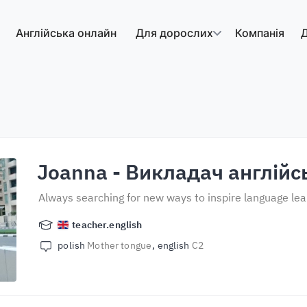
Англійська онлайн
Для дорослих
Компанія
Д
Joanna
- Викладач англійс
Always searching for new ways to inspire language lea
teacher.english
polish
Mother tongue
english
C2