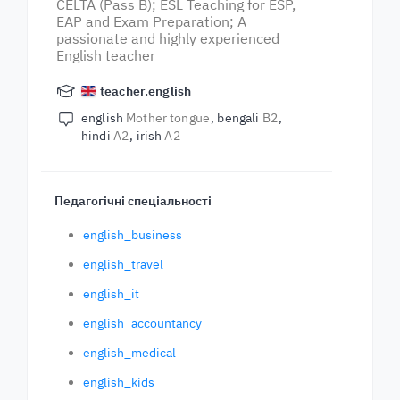
CELTA (Pass B); ESL Teaching for ESP,
EAP and Exam Preparation; A
passionate and highly experienced
English teacher
teacher.english
english
Mother tongue
bengali
B2
hindi
A2
irish
A2
Педагогічні спеціальності
english_business
english_travel
english_it
english_accountancy
english_medical
english_kids