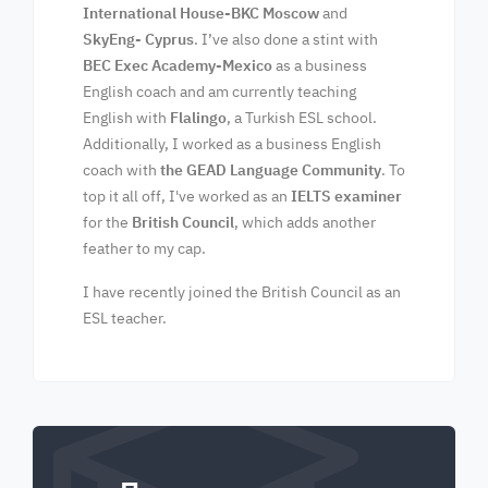
International House-BKC Moscow
and
SkyEng- Cyprus
. I’ve also done a stint with
BEC Exec Academy-Mexico
as a business
English coach and am currently teaching
English with
Flalingo
, a Turkish ESL school.
Additionally, I worked as a business English
coach with
the
GEAD Language Community
. To
top it all off, I've worked as an
IELTS examiner
for the
British Council
, which adds another
feather to my cap.
I have recently joined the British Council as an
ESL teacher.