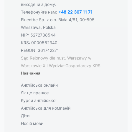
виходячи з дому.
Телефонуйте нам:
+48 22 307 11 71
Fluentbe Sp. z o.o. Biała 4/81, 00-895
Warszawa, Polska
NIP: 5272738544
KRS: 0000562340
REGON: 361742271
Sąd Rejonowy dla m.st. Warszawy w
Warszawie XII Wydział Gospodarczy KRS
Навчання
Англійська онлайн
Як це працює
Курси англійської
Англійська для компаній
Діти
Носій мови