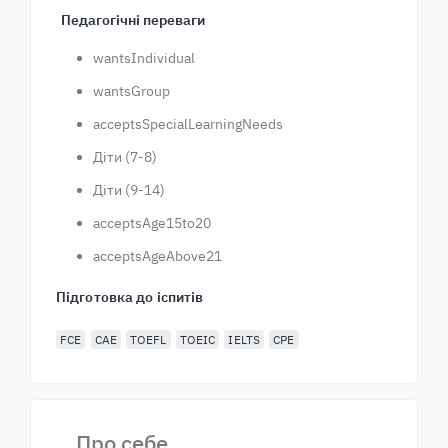
Педагогічні переваги
wantsIndividual
wantsGroup
acceptsSpecialLearningNeeds
Діти (7-8)
Діти (9-14)
acceptsAge15to20
acceptsAgeAbove21
Підготовка до іспитів
FCE
CAE
TOEFL
TOEIC
IELTS
CPE
Про себе