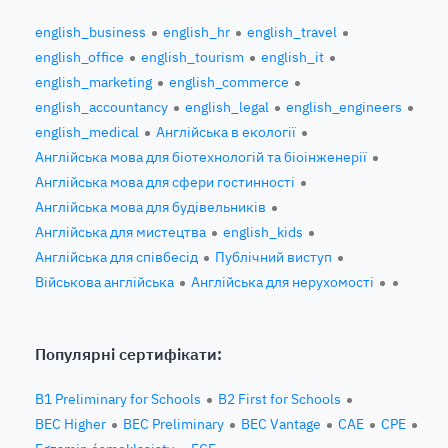
english_business
english_hr
english_travel
english_office
english_tourism
english_it
english_marketing
english_commerce
english_accountancy
english_legal
english_engineers
english_medical
Англійська в екології
Англійська мова для біотехнологій та біоінженерії
Англійська мова для сфери гостинності
Англійська мова для будівельників
Англійська для мистецтва
english_kids
Англійська для співбесід
Публічний виступ
Військова англійська
Англійська для нерухомості
Популярні сертифікати:
B1 Preliminary for Schools
B2 First for Schools
BEC Higher
BEC Preliminary
BEC Vantage
CAE
CPE