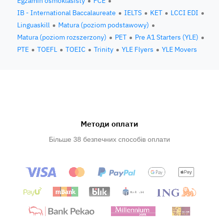
Egzamin ósmoklasisty
FCE
IB - International Baccalaureate
IELTS
KET
LCCI EDI
Linguaskill
Matura (poziom podstawowy)
Matura (poziom rozszerzony)
PET
Pre A1 Starters (YLE)
PTE
TOEFL
TOEIC
Trinity
YLE Flyers
YLE Movers
Методи оплати
Більше 38 безпечних способів оплати