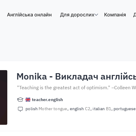
Англійська онлайн
Для дорослих
Компанія
Д
Monika
- Викладач англійс
"Teaching is the greatest act of optimism." –Colleen W
teacher.english
polish
Mother tongue
english
C2
italian
B1
portugues