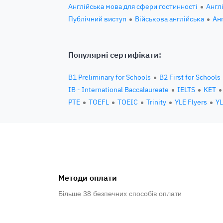
Англійська мова для сфери гостинності
Англ
Публічний виступ
Військова англійська
Ан
Популярні сертифікати:
B1 Preliminary for Schools
B2 First for Schools
IB - International Baccalaureate
IELTS
KET
PTE
TOEFL
TOEIC
Trinity
YLE Flyers
YL
Методи оплати
Більше 38 безпечних способів оплати