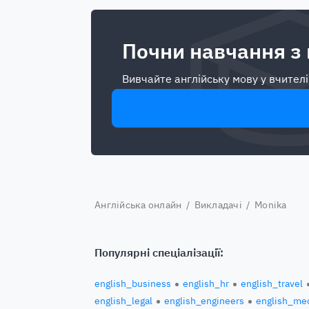
Почни навчання з
Вивчайте англійську мову у вчителі
Англійська онлайн
/
Викладачі
/ Monika
Популярні спеціалізації:
english_business
english_hr
english_travel
english_legal
english_engineers
english_med