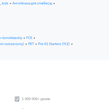
h_kids
Англійська для співбесід
n ósmoklasisty
FCE
om rozszerzony)
PET
Pre A1 Starters (YLE)
1 000 000+ уроків