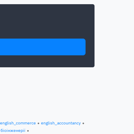
english_commerce
english_accountancy
 біоінженерії