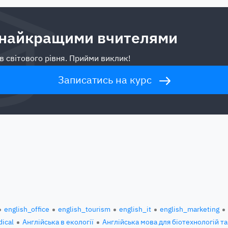
 найкращими вчителями
в світового рівня. Прийми виклик!
Записатись на курс
english_office
english_tourism
english_it
english_marketing
ical
Англійська в екології
Англійська мова для біотехнологій та