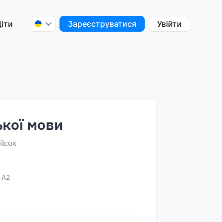
іти
Зареєструватися
Увійти
ької мови
ilcox
e
A2