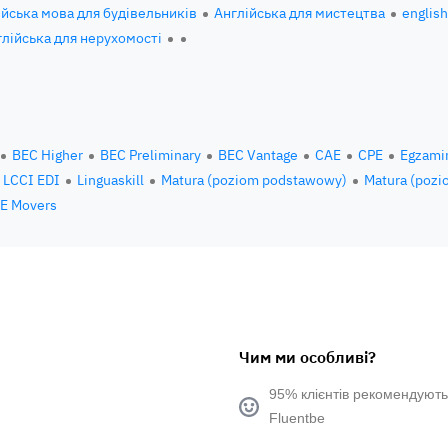
ійська мова для будівельників
Англійська для мистецтва
englis
глійська для нерухомості
BEC Higher
BEC Preliminary
BEC Vantage
CAE
CPE
Egzami
LCCI EDI
Linguaskill
Matura (poziom podstawowy)
Matura (pozi
E Movers
Чим ми особливі?
95% клієнтів рекомендують
Fluentbe