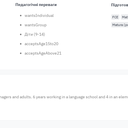
Педагогічні переваги
Підготов
wantsIndividual
FCE
Mat
wantsGroup
Matura (p
Діти (9-14)
acceptsAge15to20
acceptsAgeAbove21
nagers and adults. 6 years working in a language school and 4 in an elem