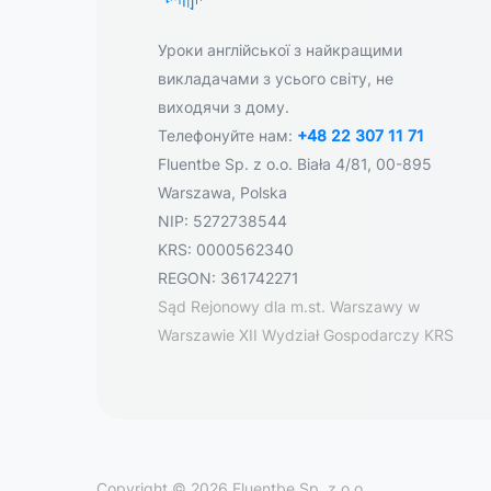
Уроки англійської з найкращими
викладачами з усього світу, не
виходячи з дому.
Телефонуйте нам:
+48 22 307 11 71
Fluentbe Sp. z o.o. Biała 4/81, 00-895
Warszawa, Polska
NIP: 5272738544
KRS: 0000562340
REGON: 361742271
Sąd Rejonowy dla m.st. Warszawy w
Warszawie XII Wydział Gospodarczy KRS
Copyright © 2026 Fluentbe Sp. z o.o.