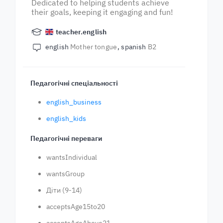
Dedicated to helping students achieve
their goals, keeping it engaging and fun!
teacher.english
english
Mother tongue
spanish
B2
Педагогічні спеціальності
english_business
english_kids
Педагогічні переваги
wantsIndividual
wantsGroup
Діти (9-14)
acceptsAge15to20