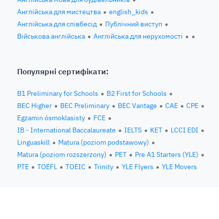
Англійська для мистецтва
english_kids
Англійська для співбесід
Публічний виступ
Військова англійська
Англійська для нерухомості
Популярні сертифікати:
B1 Preliminary for Schools
B2 First for Schools
BEC Higher
BEC Preliminary
BEC Vantage
CAE
CPE
Egzamin ósmoklasisty
FCE
IB - International Baccalaureate
IELTS
KET
LCCI EDI
Linguaskill
Matura (poziom podstawowy)
Matura (poziom rozszerzony)
PET
Pre A1 Starters (YLE)
PTE
TOEFL
TOEIC
Trinity
YLE Flyers
YLE Movers