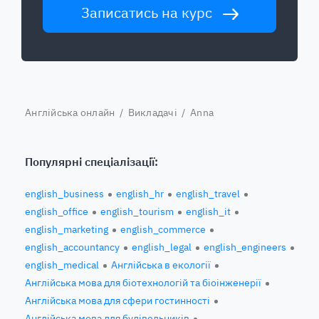
Записатись на курс
Англійська онлайн
/
Викладачі
/ Anna
Популярні спеціалізації:
english_business
english_hr
english_travel
english_office
english_tourism
english_it
english_marketing
english_commerce
english_accountancy
english_legal
english_engineers
english_medical
Англійська в екології
Англійська мова для біотехнологій та біоінженерії
Англійська мова для сфери гостинності
Англійська мова для будівельників