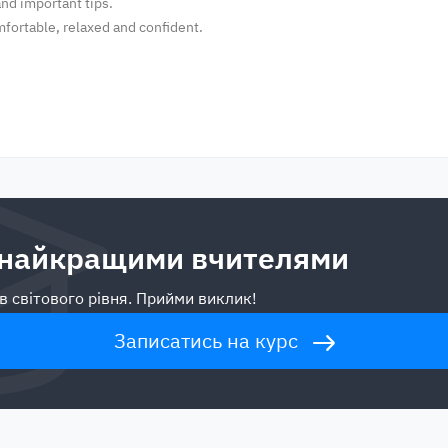
and important tips.
mfortable, relaxed and confident.
 найкращими вчителями
в світового рівня. Прийми виклик!
Записатись на курс