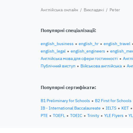
Англійська онлайн
/
Викладачі
/ Peter
Популярні спеціалізації:
english_business
english_hr
english_travel
english_legal
english_engineers
english_med
Англійська мова для сфери гостинності
Англ
Публічний виступ
Військова англійська
Ан
Популярні сертифікати:
B1 Preliminary for Schools
B2 First for Schools
IB - International Baccalaureate
IELTS
KET
PTE
TOEFL
TOEIC
Trinity
YLE Flyers
YL