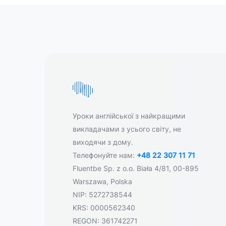
Уроки англійської з найкращими
викладачами з усього світу, не
виходячи з дому.
Телефонуйте нам:
+48 22 307 11 71
Fluentbe Sp. z o.o. Biała 4/81, 00-895
Warszawa, Polska
NIP: 5272738544
KRS: 0000562340
REGON: 361742271