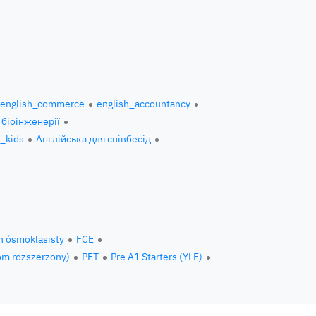
english_commerce
english_accountancy
 біоінженерії
h_kids
Англійська для співбесід
n ósmoklasisty
FCE
om rozszerzony)
PET
Pre A1 Starters (YLE)