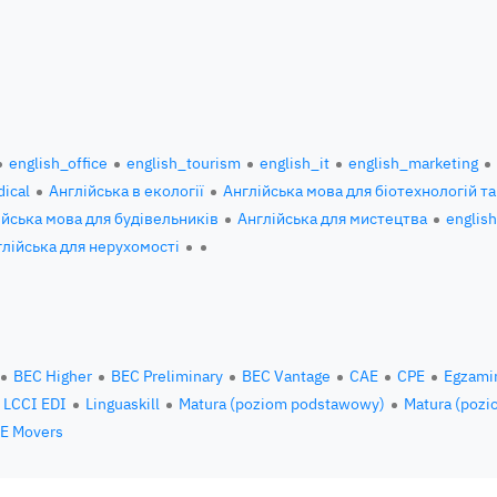
english_office
english_tourism
english_it
english_marketing
ical
Англійська в екології
Англійська мова для біотехнологій та
ійська мова для будівельників
Англійська для мистецтва
englis
глійська для нерухомості
BEC Higher
BEC Preliminary
BEC Vantage
CAE
CPE
Egzami
LCCI EDI
Linguaskill
Matura (poziom podstawowy)
Matura (pozi
E Movers