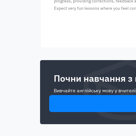
progress, providing corrections, feedback 
Expect very fun lessons where you feel co
Почни навчання з
Вивчайте англійську мову у вчителі