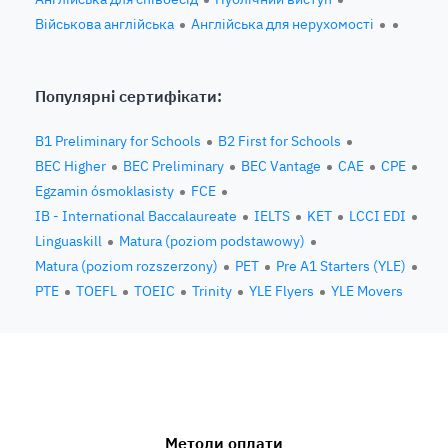
Військова англійська
Англійська для нерухомості
Популярні сертифікати:
B1 Preliminary for Schools
B2 First for Schools
BEC Higher
BEC Preliminary
BEC Vantage
CAE
CPE
Egzamin ósmoklasisty
FCE
IB - International Baccalaureate
IELTS
KET
LCCI EDI
Linguaskill
Matura (poziom podstawowy)
Matura (poziom rozszerzony)
PET
Pre A1 Starters (YLE)
PTE
TOEFL
TOEIC
Trinity
YLE Flyers
YLE Movers
Методи оплати