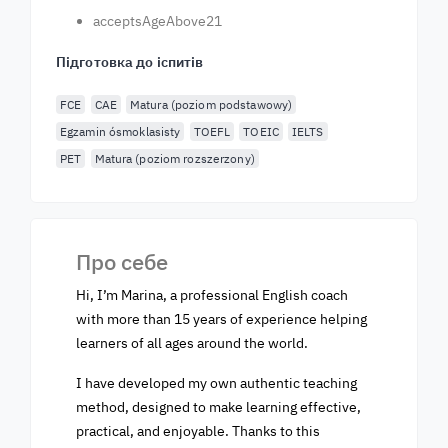
acceptsAgeAbove21
Підготовка до іспитів
FCE
CAE
Matura (poziom podstawowy)
Egzamin ósmoklasisty
TOEFL
TOEIC
IELTS
PET
Matura (poziom rozszerzony)
Про себе
Hi, I’m Marina, a professional English coach
with more than 15 years of experience helping
learners of all ages around the world.
I have developed my own authentic teaching
method, designed to make learning effective,
practical, and enjoyable. Thanks to this