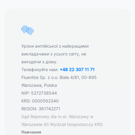
Уроки англійської з найкращими
викладачами з усього світу, не
виходячи з дому.
Телефонуйте нам:
+48 22 307 11 71
Fluentbe Sp. z o.o. Biała 4/81, 00-895
Warszawa, Polska
NIP: 5272738544
KRS: 0000562340
REGON: 361742271
Sąd Rejonowy dla m.st. Warszawy w
Warszawie XII Wydział Gospodarczy KRS
Навчання