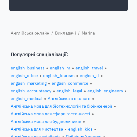
Англійська онлайн
/
Викладачі
/ Marina
Популярні спеціалізації:
english_business
english_hr
english_travel
english_office
english_tourism
english_it
english_marketing
english_commerce
english_accountancy
english_legal
english_engineers
english_medical
Англійська в екології
Англійська мова для біотехнологій та біоінженерії
Англійська мова для сфери гостинності
Англійська мова для будівельників
Англійська для мистецтва
english_kids
Англійська для співбесід
Публічний виступ