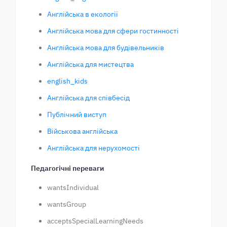
Англійська в екології
Англійська мова для сфери гостинності
Англійська мова для будівельників
Англійська для мистецтва
english_kids
Англійська для співбесід
Публічний виступ
Військова англійська
Англійська для нерухомості
Педагогічні переваги
wantsIndividual
wantsGroup
acceptsSpecialLearningNeeds