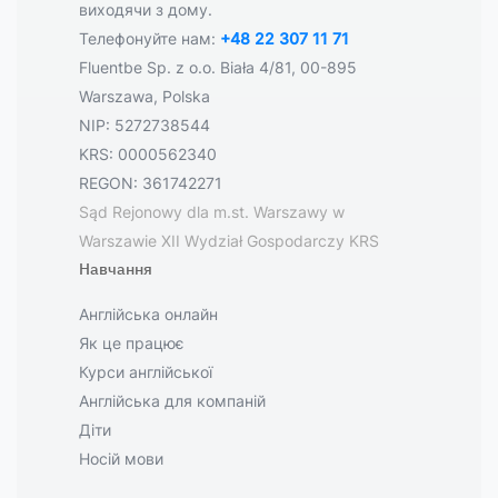
виходячи з дому.
Телефонуйте нам:
+48 22 307 11 71
Fluentbe Sp. z o.o. Biała 4/81, 00-895
Warszawa, Polska
NIP: 5272738544
KRS: 0000562340
REGON: 361742271
Sąd Rejonowy dla m.st. Warszawy w
Warszawie XII Wydział Gospodarczy KRS
Навчання
Англійська онлайн
Як це працює
Курси англійської
Англійська для компаній
Діти
Носій мови