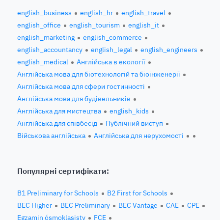
english_business
english_hr
english_travel
english_office
english_tourism
english_it
english_marketing
english_commerce
english_accountancy
english_legal
english_engineers
english_medical
Англійська в екології
Англійська мова для біотехнологій та біоінженерії
Англійська мова для сфери гостинності
Англійська мова для будівельників
Англійська для мистецтва
english_kids
Англійська для співбесід
Публічний виступ
Військова англійська
Англійська для нерухомості
Популярні сертифікати:
B1 Preliminary for Schools
B2 First for Schools
BEC Higher
BEC Preliminary
BEC Vantage
CAE
CPE
Egzamin ósmoklasisty
FCE