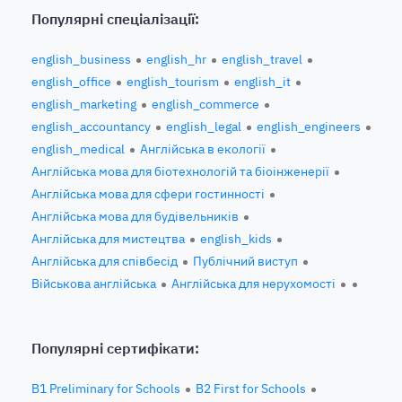
Популярні спеціалізації:
english_business
english_hr
english_travel
english_office
english_tourism
english_it
english_marketing
english_commerce
english_accountancy
english_legal
english_engineers
english_medical
Англійська в екології
Англійська мова для біотехнологій та біоінженерії
Англійська мова для сфери гостинності
Англійська мова для будівельників
Англійська для мистецтва
english_kids
Англійська для співбесід
Публічний виступ
Військова англійська
Англійська для нерухомості
Популярні сертифікати:
B1 Preliminary for Schools
B2 First for Schools