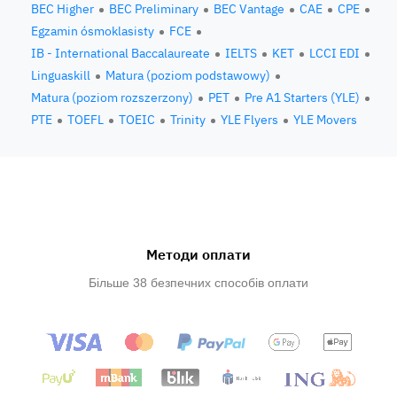
BEC Higher
BEC Preliminary
BEC Vantage
CAE
CPE
Egzamin ósmoklasisty
FCE
IB - International Baccalaureate
IELTS
KET
LCCI EDI
Linguaskill
Matura (poziom podstawowy)
Matura (poziom rozszerzony)
PET
Pre A1 Starters (YLE)
PTE
TOEFL
TOEIC
Trinity
YLE Flyers
YLE Movers
Методи оплати
Більше 38 безпечних способів оплати