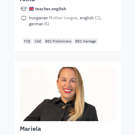
teacher.english
hungarian
Mother tongue
english
C2
german
B2
FCE
CAE
BEC Preliminary
BEC Vantage
Mariela