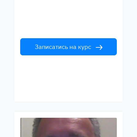
найкращими вчителями
Вивчайте англійську мову у вчителів
світового рівня. Прийми виклик!
Записатись на курс