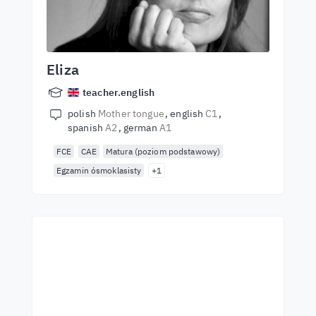
Eliza
teacher.english
polish
Mother tongue
english
C1
spanish
A2
german
A1
FCE
CAE
Matura (poziom podstawowy)
Egzamin ósmoklasisty
+1
Почни навчання з
найкращими вчителями
Вивчайте англійську мову у вчителів