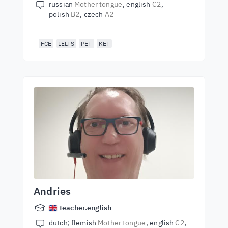
russian
Mother tongue
english
C2
polish
B2
czech
A2
FCE
IELTS
PET
KET
Andries
teacher.english
dutch; flemish
Mother tongue
english
C2