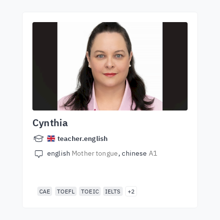
Cynthia
teacher.english
english
Mother tongue
chinese
A1
CAE
TOEFL
TOEIC
IELTS
+2