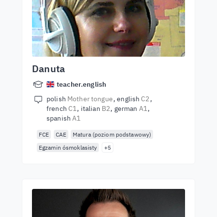
Danuta
teacher.english
polish
Mother tongue
english
C2
french
C1
italian
B2
german
A1
spanish
A1
FCE
CAE
Matura (poziom podstawowy)
Egzamin ósmoklasisty
+5