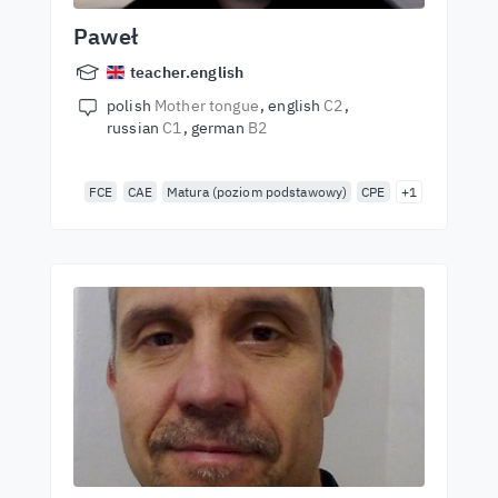
Paweł
teacher.english
polish
Mother tongue
english
C2
russian
C1
german
B2
FCE
CAE
Matura (poziom podstawowy)
CPE
+1