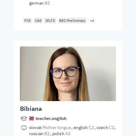
german
B2
FCE
CAE
IELTS
BEC Preliminary
+2
Bibiana
teacher.english
slovak
Mother tongue
english
C2
czech
C2
russian
B2
polish
A2