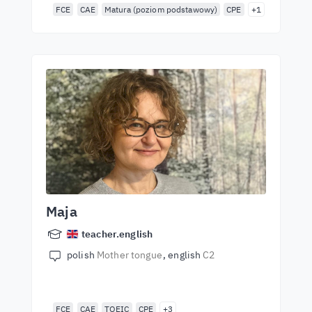
FCE
CAE
Matura (poziom podstawowy)
CPE
+1
Maja
teacher.english
polish
Mother tongue
english
C2
FCE
CAE
TOEIC
CPE
+3