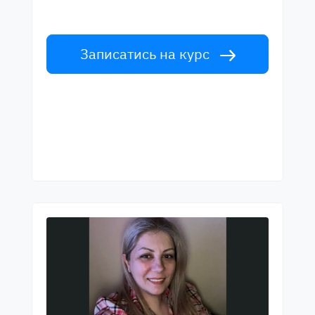
світового рівня. Прийми виклик!
Записатись на курс