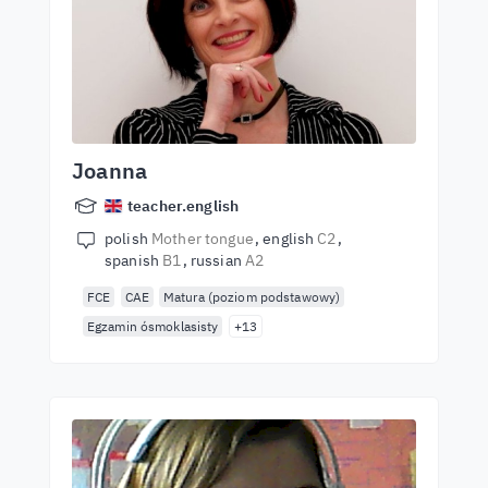
Joanna
teacher.english
polish
Mother tongue
english
C2
spanish
B1
russian
A2
FCE
CAE
Matura (poziom podstawowy)
Egzamin ósmoklasisty
+13