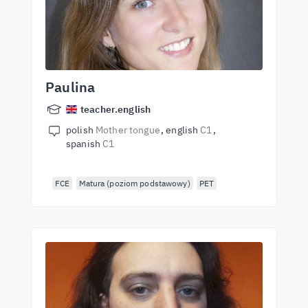
Paulina
teacher.english
polish
Mother tongue
english
C1
spanish
C1
FCE
Matura (poziom podstawowy)
PET