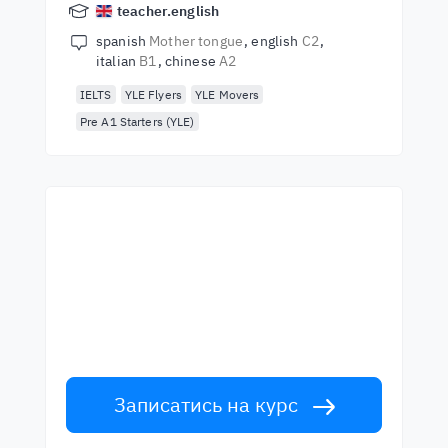
teacher.english
spanish
Mother tongue
english
C2
italian
B1
chinese
A2
IELTS
YLE Flyers
YLE Movers
Pre A1 Starters (YLE)
Почни навчання з
найкращими вчителями
Вивчайте англійську мову у вчителів
світового рівня. Прийми виклик!
Записатись на курс