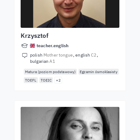
Krzysztof
teacher.english
polish
Mother tongue
english
C2
bulgarian
A1
Matura (poziom podstawowy)
Egzamin ósmoklasisty
TOEFL
TOEIC
+2