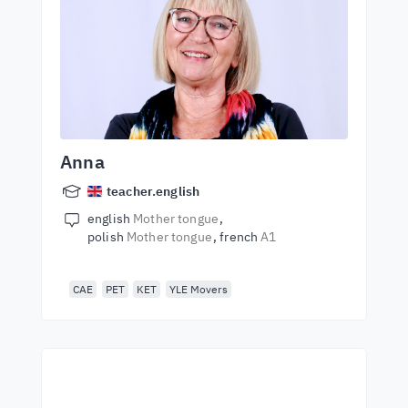
Anna
teacher.english
english
Mother tongue
polish
Mother tongue
french
A1
CAE
PET
KET
YLE Movers
Почни навчання з