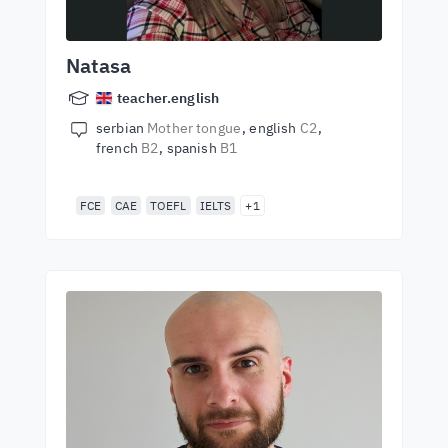
Natasa
teacher.english
serbian
Mother tongue
english
C2
french
B2
spanish
B1
FCE
CAE
TOEFL
IELTS
+1