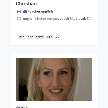
Christian
teacher.english
english
Mother tongue
czech
B1
slovak
B1
FCE
CAE
IELTS
CPE
+3
Anna