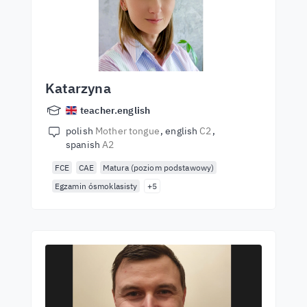
Katarzyna
teacher.english
polish
Mother tongue
english
C2
spanish
A2
FCE
CAE
Matura (poziom podstawowy)
Egzamin ósmoklasisty
+5