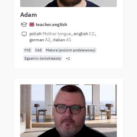
Adam
teacher.english
polish
Mother tongue
english
C2
german
A2
italian
A1
FCE
CAE
Matura (poziom podstawowy)
Egzamin ósmoklasisty
+1