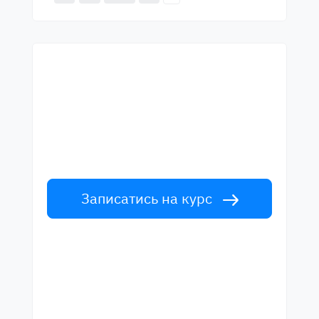
Почни навчання з
найкращими вчителями
Вивчайте англійську мову у вчителів
світового рівня. Прийми виклик!
Записатись на курс