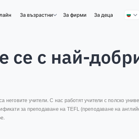
лайн
За възрастни
За фирми
За деца
е се с най-добр
са неговите учители. С нас работят учители с полско унив
тификати за преподаване на TEFL (преподаване на английск
e.