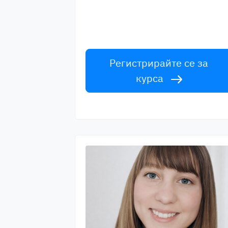
Научете английски от лектори от
световна класа. Приемете
предизвикателството!
Регистрирайте се за
курса