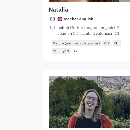
Natalia
teacher.english
polish
Mother tongue
english
C2
spanish
C2
catalan; valencian
C1
Matura (poziom podstawowy)
PET
KET
YLE Flyers
+2