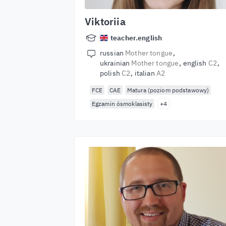
Viktoriia
teacher.english
russian
Mother tongue
ukrainian
Mother tongue
english
C2
polish
C2
italian
A2
FCE
CAE
Matura (poziom podstawowy)
Egzamin ósmoklasisty
+4