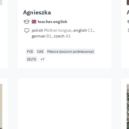
Agnieszka
teacher.english
polish
Mother tongue
english
C1
german
B1
czech
A1
FCE
CAE
Matura (poziom podstawowy)
IELTS
+7
Започнете да учите
с най-добрите
учители
Научете английски от лектори от