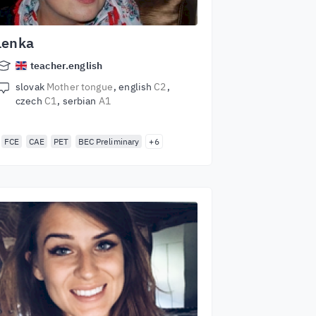
Lenka
teacher.english
slovak
Mother tongue
english
C2
czech
C1
serbian
A1
FCE
CAE
PET
BEC Preliminary
+6