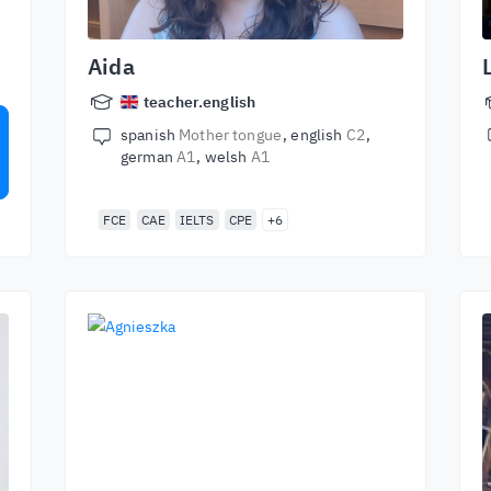
Aida
teacher.english
spanish
Mother tongue
english
C2
german
A1
welsh
A1
FCE
CAE
IELTS
CPE
+6