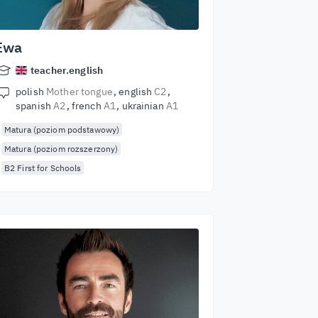
Ewa
teacher.english
polish
Mother tongue
english
C2
spanish
A2
french
A1
ukrainian
A1
Matura (poziom podstawowy)
Matura (poziom rozszerzony)
B2 First for Schools