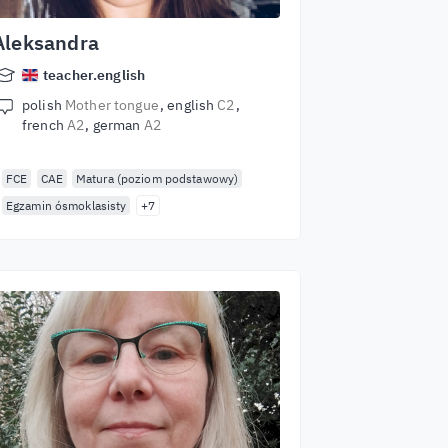
Aleksandra
teacher.english
polish
Mother tongue
english
C2
french
A2
german
A2
FCE
CAE
Matura (poziom podstawowy)
Egzamin ósmoklasisty
+7