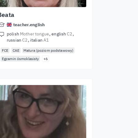
Beata
teacher.english
polish
Mother tongue
english
C2
russian
C2
italian
A1
FCE
CAE
Matura (poziom podstawowy)
Egzamin ósmoklasisty
+6