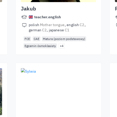
Jakub
teacher.english
polish
Mother tongue
english
C2
german
C2
japanese
C1
FCE
CAE
Matura (poziom podstawowy)
Egzamin ósmoklasisty
+4