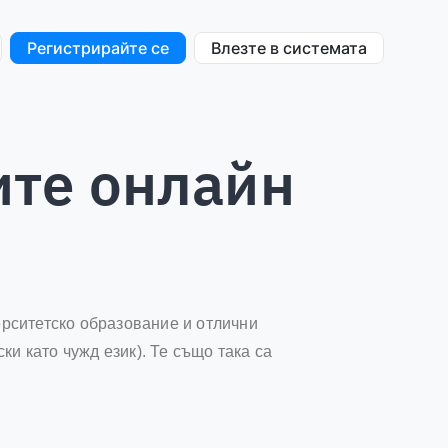
Регистрирайте се
Влезте в системата
ите онлайн
ерситетско образование и отлични
и като чужд език). Те също така са