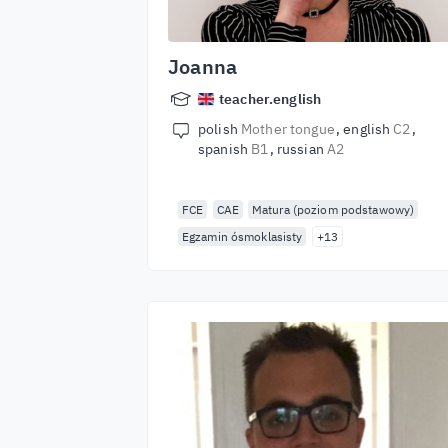
Joanna
teacher.english
polish
Mother tongue
english
C2
spanish
B1
russian
A2
FCE
CAE
Matura (poziom podstawowy)
Egzamin ósmoklasisty
+13