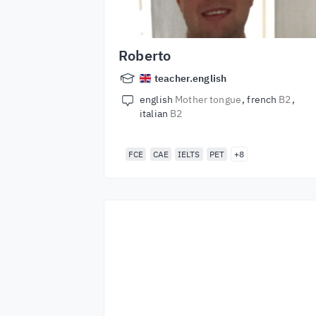
Roberto
teacher.english
english
Mother tongue
french
B2
italian
B2
FCE
CAE
IELTS
PET
+8
Започнете да учит
с най-добрите
учители