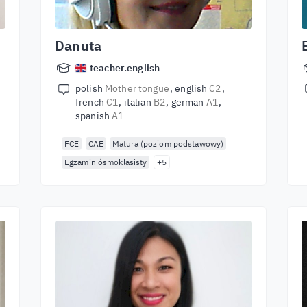
Danuta
teacher.english
polish
Mother tongue
english
C2
french
C1
italian
B2
german
A1
spanish
A1
FCE
CAE
Matura (poziom podstawowy)
Egzamin ósmoklasisty
+5