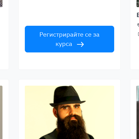
световна класа. Приемете
предизвикателството!
Регистрирайте се за
курса