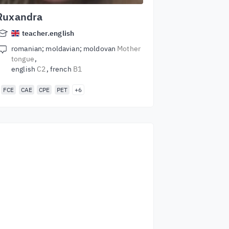
Ruxandra
teacher.english
romanian; moldavian; moldovan
Mother
tongue
english
C2
french
B1
FCE
CAE
CPE
PET
+6
Започнете да учите
с най-добрите
учители
Научете английски от лектори от
световна класа. Приемете