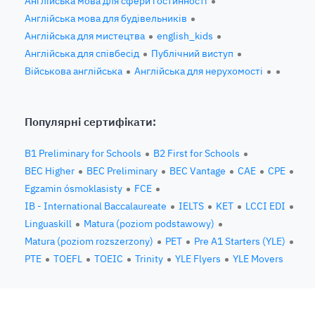
Англійська мова для сфери гостинності
Англійська мова для будівельників
Англійська для мистецтва
english_kids
Англійська для співбесід
Публічний виступ
Військова англійська
Англійська для нерухомості
Популярні сертифікати:
B1 Preliminary for Schools
B2 First for Schools
BEC Higher
BEC Preliminary
BEC Vantage
CAE
CPE
Egzamin ósmoklasisty
FCE
IB - International Baccalaureate
IELTS
KET
LCCI EDI
Linguaskill
Matura (poziom podstawowy)
Matura (poziom rozszerzony)
PET
Pre A1 Starters (YLE)
PTE
TOEFL
TOEIC
Trinity
YLE Flyers
YLE Movers