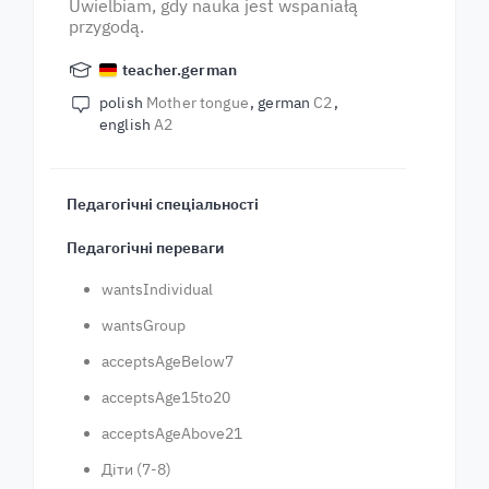
Uwielbiam, gdy nauka jest wspaniałą
przygodą.
teacher.german
polish
Mother tongue
german
C2
english
A2
Педагогічні спеціальності
Педагогічні переваги
wantsIndividual
wantsGroup
acceptsAgeBelow7
acceptsAge15to20
acceptsAgeAbove21
Діти (7-8)