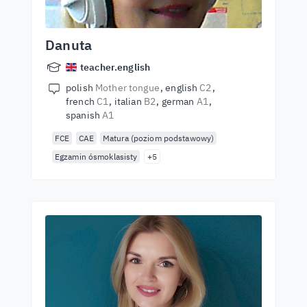
Danuta
teacher.english
polish
Mother tongue
english
C2
french
C1
italian
B2
german
A1
spanish
A1
FCE
CAE
Matura (poziom podstawowy)
Egzamin ósmoklasisty
+5