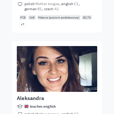
polish
Mother tongue
english
C1
german
B1
czech
A1
FCE
CAE
Matura (poziom podstawowy)
IELTS
+7
Aleksandra
teacher.english