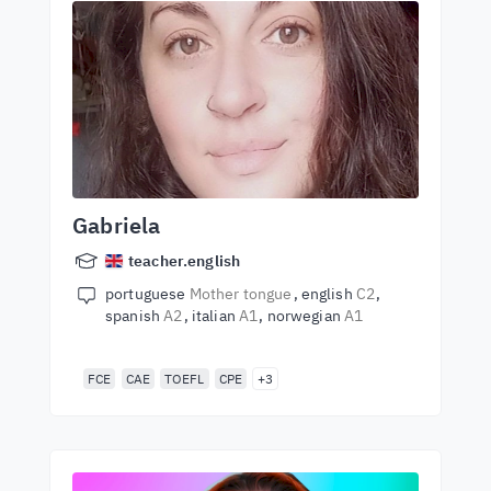
Gabriela
teacher.english
portuguese
Mother tongue
english
C2
spanish
A2
italian
A1
norwegian
A1
FCE
CAE
TOEFL
CPE
+3