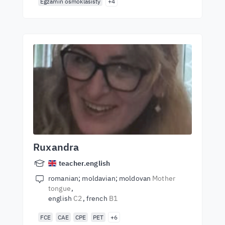
Egzamin ósmoklasisty
+4
Ruxandra
teacher.english
romanian; moldavian; moldovan
Mother
tongue
english
C2
french
B1
FCE
CAE
CPE
PET
+6