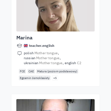
Marina
teacher.english
polish
Mother tongue
russian
Mother tongue
ukrainian
Mother tongue
english
C2
FCE
CAE
Matura (poziom podstawowy)
Egzamin ósmoklasisty
+5