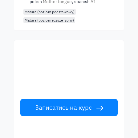
polish
Mother tongue
spanish
A1
Matura (poziom podstawowy)
Matura (poziom rozszerzony)
Почни навчання з
найкращими вчителями
Вивчайте англійську мову у вчителів
світового рівня. Прийми виклик!
Записатись на курс