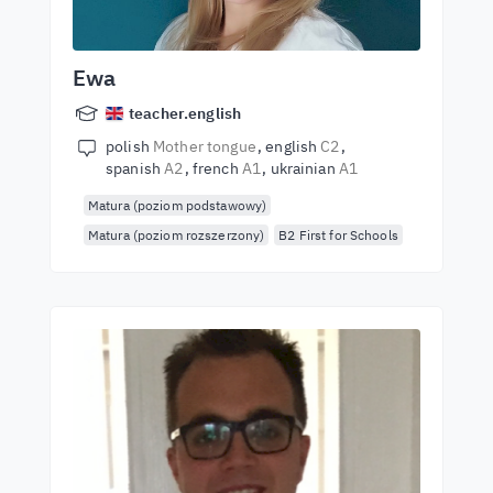
Ewa
teacher.english
polish
Mother tongue
english
C2
spanish
A2
french
A1
ukrainian
A1
Matura (poziom podstawowy)
Matura (poziom rozszerzony)
B2 First for Schools