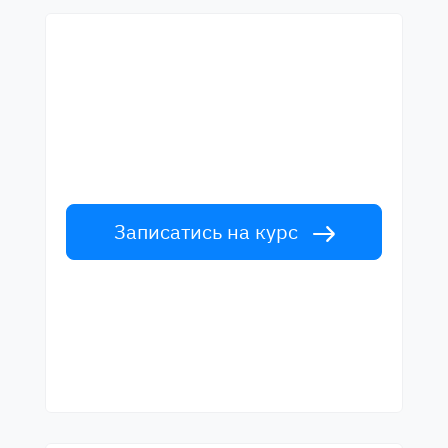
Почни навчання з
найкращими вчителями
Вивчайте англійську мову у вчителів
світового рівня. Прийми виклик!
Записатись на курс