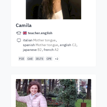
Camila
teacher.english
italian
Mother tongue
spanish
Mother tongue
english
C2
japanese
B2
french
A2
FCE
CAE
IELTS
CPE
+2