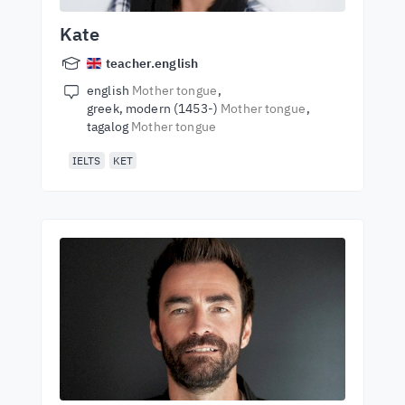
Kate
teacher.english
english
Mother tongue
greek, modern (1453-)
Mother tongue
tagalog
Mother tongue
IELTS
KET