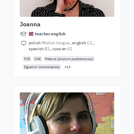
Joanna
teacher.english
polish
Mother tongue
english
C2
spanish
B1
russian
A2
FCE
CAE
Matura (poziom podstawowy)
Egzamin ósmoklasisty
+13