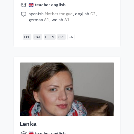
teacher.english
spanish
Mother tongue
english
C2
german
A1
welsh
A1
FCE
CAE
IELTS
CPE
+6
Lenka
teacher.english