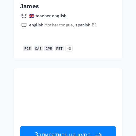
James
teacher.english
english
Mother tongue
spanish
B1
FCE
CAE
CPE
PET
+3
Почни навчання з
найкращими вчителями
Вивчайте англійську мову у вчителів
світового рівня. Прийми виклик!
Записатись на курс