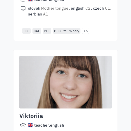
slovak
Mother tongue
english
C2
czech
C1
serbian
A1
FCE
CAE
PET
BEC Preliminary
+6
Viktoriia
teacher.english