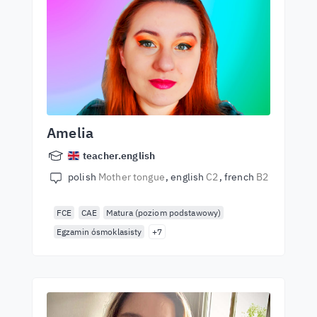
Amelia
teacher.english
polish
Mother tongue
english
C2
french
B2
FCE
CAE
Matura (poziom podstawowy)
Egzamin ósmoklasisty
+7