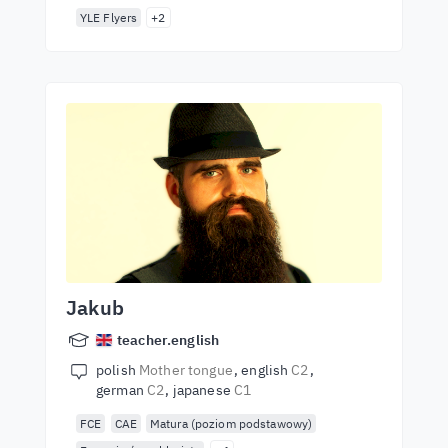
YLE Flyers
+2
Jakub
teacher.english
polish
Mother tongue
english
C2
german
C2
japanese
C1
FCE
CAE
Matura (poziom podstawowy)