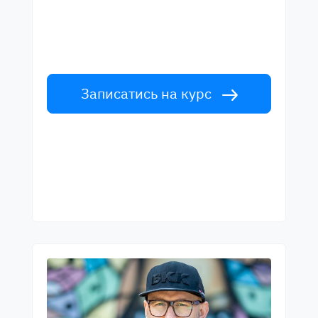
Вивчайте англійську мову у вчителів
світового рівня. Прийми виклик!
Записатись на курс