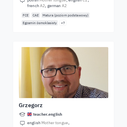
polish
Mother tongue
english
C2
french
A2
german
A2
FCE
CAE
Matura (poziom podstawowy)
Egzamin ósmoklasisty
+7
Grzegorz
teacher.english
english
Mother tongue