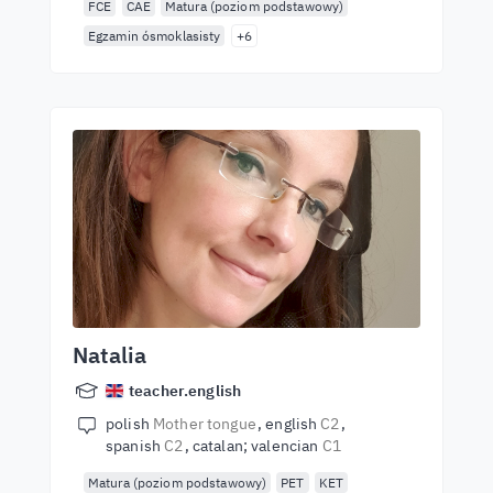
FCE
CAE
Matura (poziom podstawowy)
Egzamin ósmoklasisty
+6
Natalia
teacher.english
polish
Mother tongue
english
C2
spanish
C2
catalan; valencian
C1
Matura (poziom podstawowy)
PET
KET