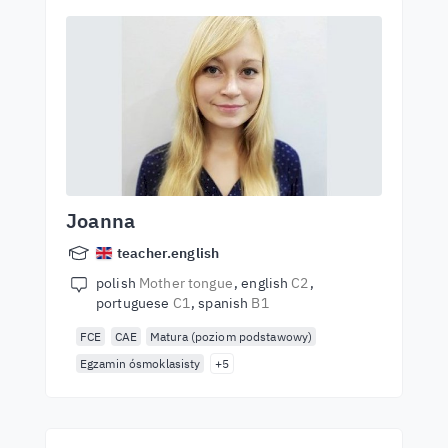
Joanna
teacher.english
polish
Mother tongue
english
C2
portuguese
C1
spanish
B1
FCE
CAE
Matura (poziom podstawowy)
Egzamin ósmoklasisty
+5