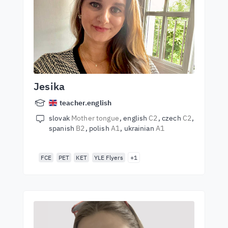
Jesika
teacher.english
slovak
Mother tongue
english
C2
czech
C2
spanish
B2
polish
A1
ukrainian
A1
FCE
PET
KET
YLE Flyers
+1