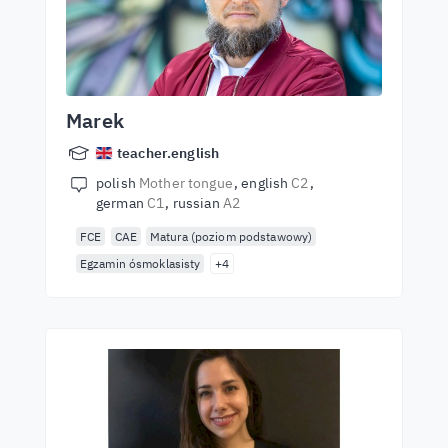
Marek
teacher.english
polish
Mother tongue
english
C2
german
C1
russian
A2
FCE
CAE
Matura (poziom podstawowy)
Egzamin ósmoklasisty
+4