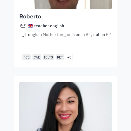
Roberto
teacher.english
english
Mother tongue
french
B2
italian
B2
FCE
CAE
IELTS
PET
+8