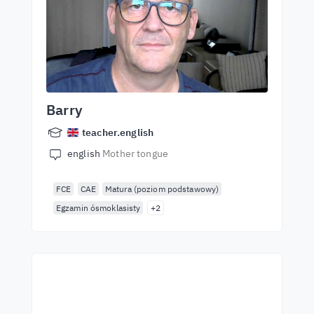
Barry
teacher.english
english
Mother tongue
FCE
CAE
Matura (poziom podstawowy)
Egzamin ósmoklasisty
+2
Почни навчання з
найкращими вчителями