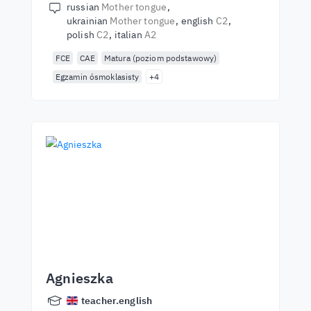
russian
Mother tongue
ukrainian
Mother tongue
english
C2
polish
C2
italian
A2
FCE
CAE
Matura (poziom podstawowy)
Egzamin ósmoklasisty
+4
Agnieszka
teacher.english