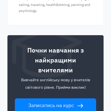
sailing, traveling, health&dieting, painting and
psychology.
Почни навчання з
найкращими
вчителями
Вивчайте англійську мову у вчителів
світового рівня. Прийми виклик!
Записатись на курс