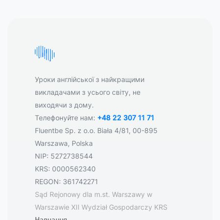
Уроки англійської з найкращими
викладачами з усього світу, не
виходячи з дому.
Телефонуйте нам:
+48 22 307 11 71
Fluentbe Sp. z o.o. Biała 4/81, 00-895
Warszawa, Polska
NIP: 5272738544
KRS: 0000562340
REGON: 361742271
Sąd Rejonowy dla m.st. Warszawy w
Warszawie XII Wydział Gospodarczy KRS
Навчання