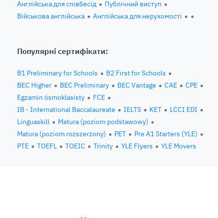
Англійська для співбесід
Публічний виступ
Військова англійська
Англійська для нерухомості
Популярні сертифікати:
B1 Preliminary for Schools
B2 First for Schools
BEC Higher
BEC Preliminary
BEC Vantage
CAE
CPE
Egzamin ósmoklasisty
FCE
IB - International Baccalaureate
IELTS
KET
LCCI EDI
Linguaskill
Matura (poziom podstawowy)
Matura (poziom rozszerzony)
PET
Pre A1 Starters (YLE)
PTE
TOEFL
TOEIC
Trinity
YLE Flyers
YLE Movers