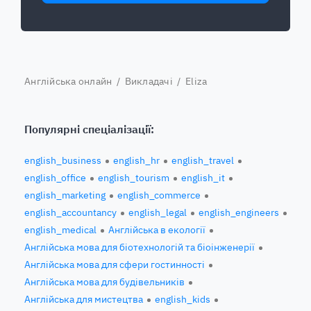
Англійська онлайн
/
Викладачі
/ Eliza
Популярні спеціалізації:
english_business
english_hr
english_travel
english_office
english_tourism
english_it
english_marketing
english_commerce
english_accountancy
english_legal
english_engineers
english_medical
Англійська в екології
Англійська мова для біотехнологій та біоінженерії
Англійська мова для сфери гостинності
Англійська мова для будівельників
Англійська для мистецтва
english_kids