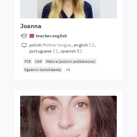
Joanna
teacher.english
polish
Mother tongue
english
C2
portuguese
C1
spanish
B1
FCE
CAE
Matura (poziom podstawowy)
Egzamin ósmoklasisty
+5