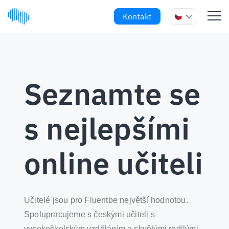
Kontakt
Seznamte se
s nejlepšími
online učiteli
Učitelé jsou pro Fluentbe největší hodnotou.
Spolupracujeme s českými učiteli s
vysokoškolským vzděláním a skvělými rodilými