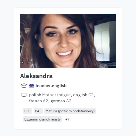
Aleksandra
teacher.english
polish
Mother tongue
english
C2
french
A2
german
A2
FCE
CAE
Matura (poziom podstawowy)
Egzamin ósmoklasisty
+7