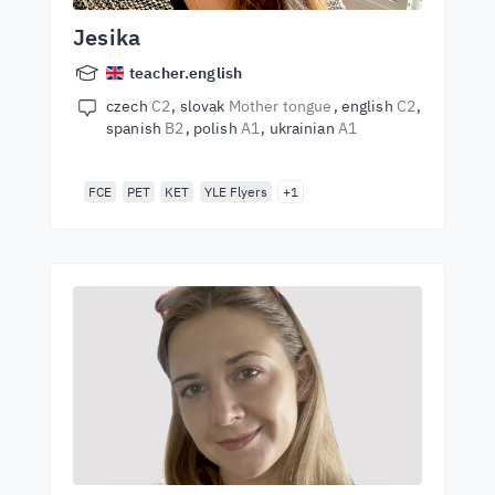
Jesika
teacher.english
czech
C2
slovak
Mother tongue
english
C2
spanish
B2
polish
A1
ukrainian
A1
FCE
PET
KET
YLE Flyers
+1