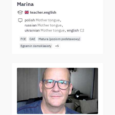
Marina
teacher.english
polish
Mother tongue
russian
Mother tongue
ukrainian
Mother tongue
english
C2
FCE
CAE
Matura (poziom podstawowy)
Egzamin ósmoklasisty
+5