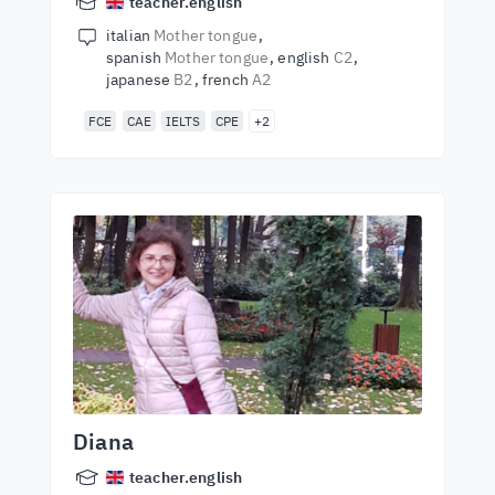
teacher.english
italian
Mother tongue
spanish
Mother tongue
english
C2
japanese
B2
french
A2
FCE
CAE
IELTS
CPE
+2
Diana
teacher.english