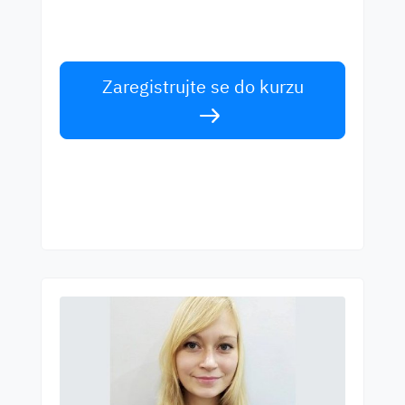
Učte se anglicky od světových učitelů.
Přijměte výzvu!
Zaregistrujte se do kurzu