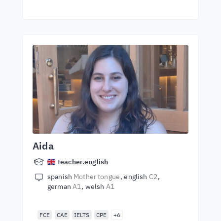
Aida
teacher.english
spanish
Mother tongue
english
C2
german
A1
welsh
A1
FCE
CAE
IELTS
CPE
+6