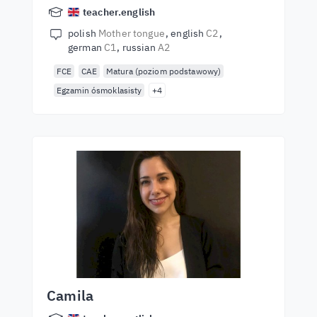
teacher.english
polish
Mother tongue
english
C2
german
C1
russian
A2
FCE
CAE
Matura (poziom podstawowy)
Egzamin ósmoklasisty
+4
Camila