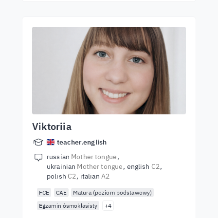
Viktoriia
teacher.english
russian
Mother tongue
ukrainian
Mother tongue
english
C2
polish
C2
italian
A2
FCE
CAE
Matura (poziom podstawowy)
Egzamin ósmoklasisty
+4