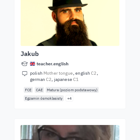
Jakub
teacher.english
polish
Mother tongue
english
C2
german
C2
japanese
C1
FCE
CAE
Matura (poziom podstawowy)
Egzamin ósmoklasisty
+4