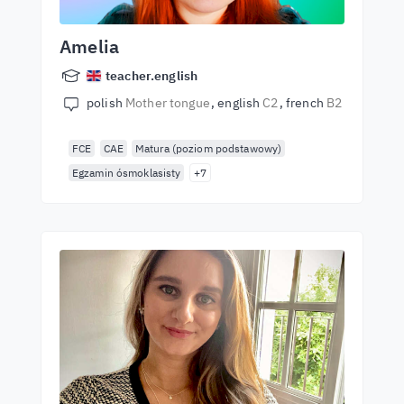
Amelia
teacher.english
polish
Mother tongue
english
C2
french
B2
FCE
CAE
Matura (poziom podstawowy)
Egzamin ósmoklasisty
+7