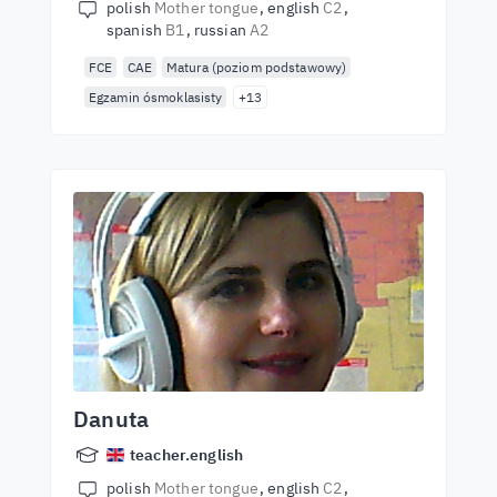
polish
Mother tongue
english
C2
spanish
B1
russian
A2
FCE
CAE
Matura (poziom podstawowy)
Egzamin ósmoklasisty
+13
Danuta
teacher.english
polish
Mother tongue
english
C2