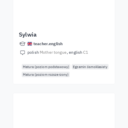
Sylwia
teacher.english
polish
Mother tongue
english
C1
Matura (poziom podstawowy)
Egzamin ósmoklasisty
Matura (poziom rozszerzony)
Začněte se učit s
nejlepšími učiteli