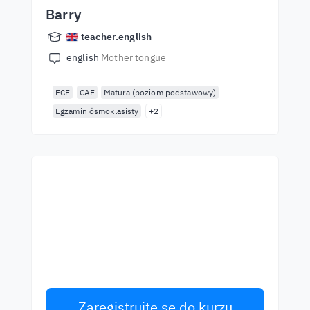
Barry
teacher.english
english
Mother tongue
FCE
CAE
Matura (poziom podstawowy)
Egzamin ósmoklasisty
+2
Začněte se učit s
nejlepšími učiteli
Učte se anglicky od světových učitelů.
Přijměte výzvu!
Zaregistrujte se do kurzu