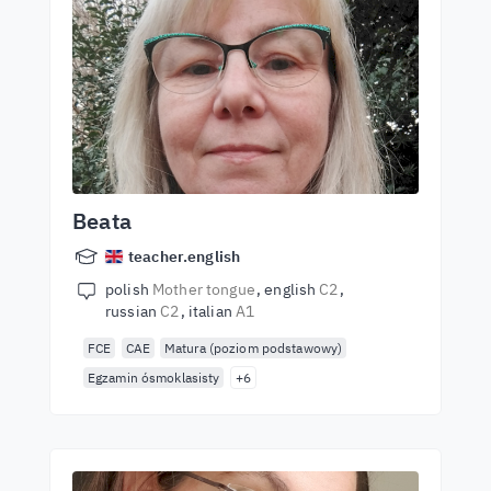
Beata
teacher.english
polish
Mother tongue
english
C2
russian
C2
italian
A1
FCE
CAE
Matura (poziom podstawowy)
Egzamin ósmoklasisty
+6