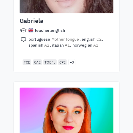
Gabriela
teacher.english
portuguese
Mother tongue
english
C2
spanish
A2
italian
A1
norwegian
A1
FCE
CAE
TOEFL
CPE
+3