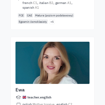
french
C1
italian
B2
german
A1
spanish
A1
FCE
CAE
Matura (poziom podstawowy)
Egzamin ósmoklasisty
+5
Ewa
teacher.english
polish
Mother tongue
english
C2