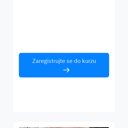
Začněte se učit s
nejlepšími učiteli
Učte se anglicky od světových učitelů.
Přijměte výzvu!
Zaregistrujte se do kurzu