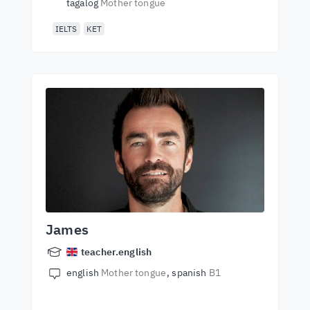
tagalog
Mother tongue
IELTS
KET
James
teacher.english
english
Mother tongue
spanish
B1