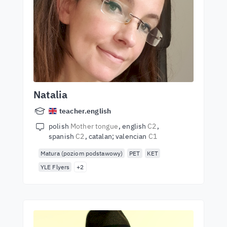
Natalia
teacher.english
polish
Mother tongue
english
C2
spanish
C2
catalan; valencian
C1
Matura (poziom podstawowy)
PET
KET
YLE Flyers
+2