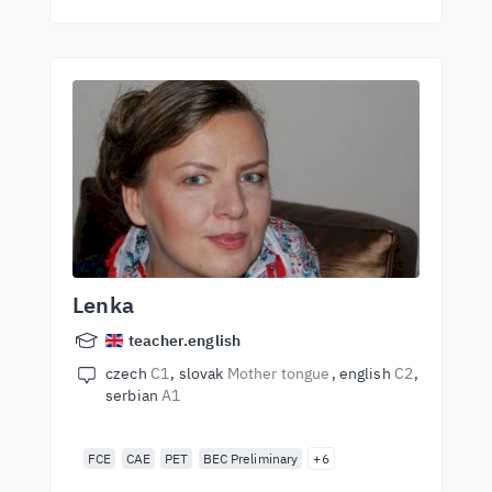
Lenka
teacher.english
czech
C1
slovak
Mother tongue
english
C2
serbian
A1
FCE
CAE
PET
BEC Preliminary
+6