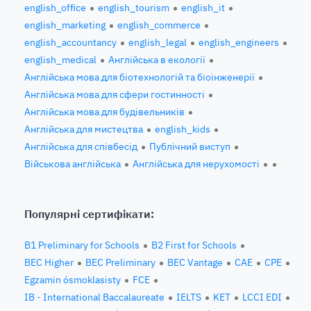
english_office
english_tourism
english_it
english_marketing
english_commerce
english_accountancy
english_legal
english_engineers
english_medical
Англійська в екології
Англійська мова для біотехнологій та біоінженерії
Англійська мова для сфери гостинності
Англійська мова для будівельників
Англійська для мистецтва
english_kids
Англійська для співбесід
Публічний виступ
Військова англійська
Англійська для нерухомості
Популярні сертифікати:
B1 Preliminary for Schools
B2 First for Schools
BEC Higher
BEC Preliminary
BEC Vantage
CAE
CPE
Egzamin ósmoklasisty
FCE
IB - International Baccalaureate
IELTS
KET
LCCI EDI