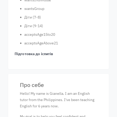
wantsIndividual
wantsGroup
Діти (7-8)
Діти (9-14)
acceptsAge15to20
acceptsAgeAbove21
Підготовка до іспитів
Про себе
Hello! My name is Gianella. I am an English
tutor from the Philippines. I've been teaching
English for 6 years now.
My goal is to help you feel confident and