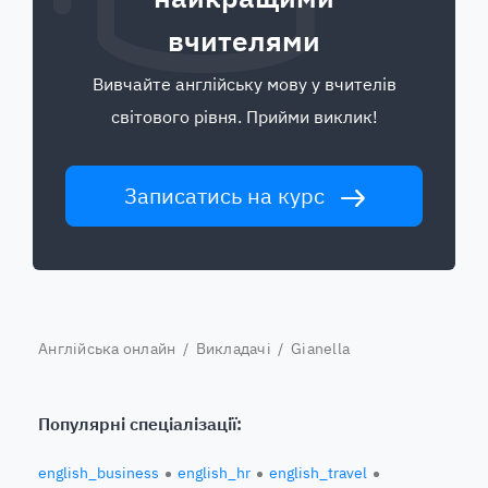
вчителями
Вивчайте англійську мову у вчителів
світового рівня. Прийми виклик!
Записатись на курс
Англійська онлайн
/
Викладачі
/ Gianella
Популярні спеціалізації:
english_business
english_hr
english_travel