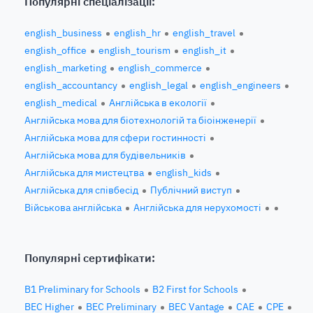
Популярні спеціалізації:
english_business
english_hr
english_travel
english_office
english_tourism
english_it
english_marketing
english_commerce
english_accountancy
english_legal
english_engineers
english_medical
Англійська в екології
Англійська мова для біотехнологій та біоінженерії
Англійська мова для сфери гостинності
Англійська мова для будівельників
Англійська для мистецтва
english_kids
Англійська для співбесід
Публічний виступ
Військова англійська
Англійська для нерухомості
Популярні сертифікати:
B1 Preliminary for Schools
B2 First for Schools
BEC Higher
BEC Preliminary
BEC Vantage
CAE
CPE