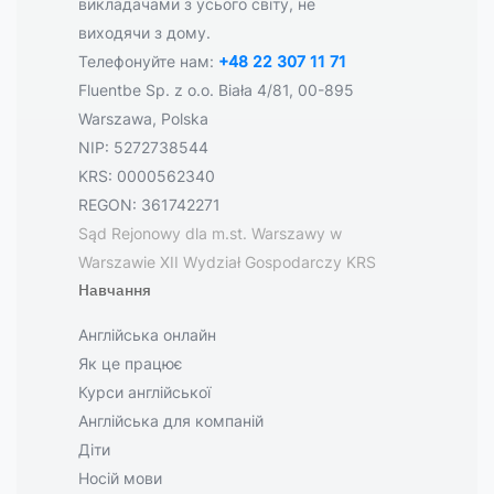
викладачами з усього світу, не
виходячи з дому.
Телефонуйте нам:
+48 22 307 11 71
Fluentbe Sp. z o.o. Biała 4/81, 00-895
Warszawa, Polska
NIP: 5272738544
KRS: 0000562340
REGON: 361742271
Sąd Rejonowy dla m.st. Warszawy w
Warszawie XII Wydział Gospodarczy KRS
Навчання
Англійська онлайн
Як це працює
Курси англійської
Англійська для компаній
Діти
Носій мови