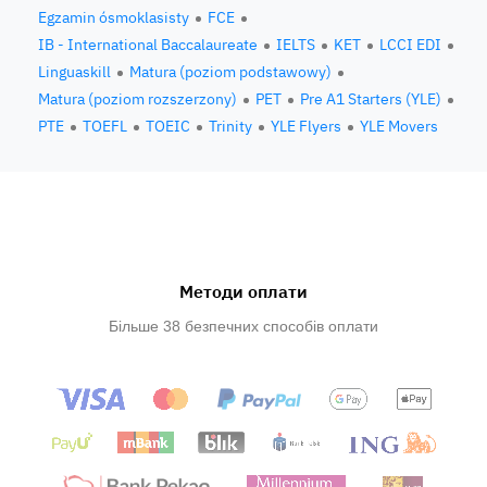
Egzamin ósmoklasisty
FCE
IB - International Baccalaureate
IELTS
KET
LCCI EDI
Linguaskill
Matura (poziom podstawowy)
Matura (poziom rozszerzony)
PET
Pre A1 Starters (YLE)
PTE
TOEFL
TOEIC
Trinity
YLE Flyers
YLE Movers
Методи оплати
Більше 38 безпечних способів оплати