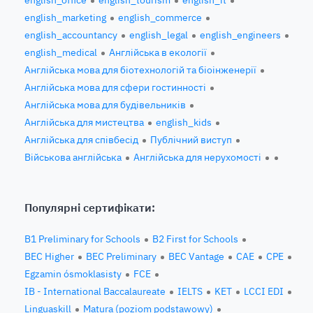
english_office
english_tourism
english_it
english_marketing
english_commerce
english_accountancy
english_legal
english_engineers
english_medical
Англійська в екології
Англійська мова для біотехнологій та біоінженерії
Англійська мова для сфери гостинності
Англійська мова для будівельників
Англійська для мистецтва
english_kids
Англійська для співбесід
Публічний виступ
Військова англійська
Англійська для нерухомості
Популярні сертифікати:
B1 Preliminary for Schools
B2 First for Schools
BEC Higher
BEC Preliminary
BEC Vantage
CAE
CPE
Egzamin ósmoklasisty
FCE
IB - International Baccalaureate
IELTS
KET
LCCI EDI
Linguaskill
Matura (poziom podstawowy)