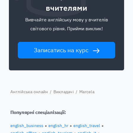
вчителями
Вивчайте англійську мову у вчителів
світового рівня. Прийми виклик!
Записатись на курс
Англійська онлайн
/
Викладачі
/ Marcela
Популярні спеціалізації:
english_business
english_hr
english_travel