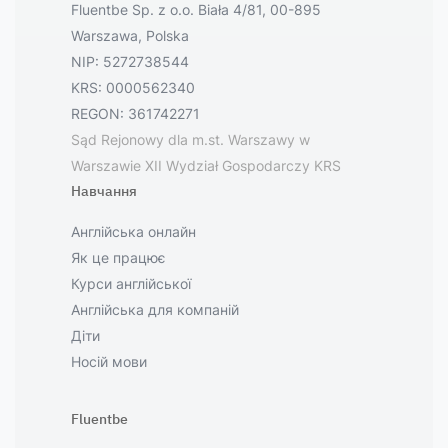
Fluentbe Sp. z o.o. Biała 4/81, 00-895
Warszawa, Polska
NIP: 5272738544
KRS: 0000562340
REGON: 361742271
Sąd Rejonowy dla m.st. Warszawy w
Warszawie XII Wydział Gospodarczy KRS
Навчання
Англійська онлайн
Як це працює
Курси англійської
Англійська для компаній
Діти
Носій мови
Fluentbe