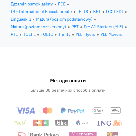
Egzamin ósmoklasisty
FCE
IB - International Baccalaureate
IELTS
KET
LCCI EDI
Linguaskill
Matura (poziom podstawowy)
Matura (poziom rozszerzony)
PET
Pre A1 Starters (YLE)
PTE
TOEFL
TOEIC
Trinity
YLE Flyers
YLE Movers
Методи оплати
Більше 38 безпечних способів оплати