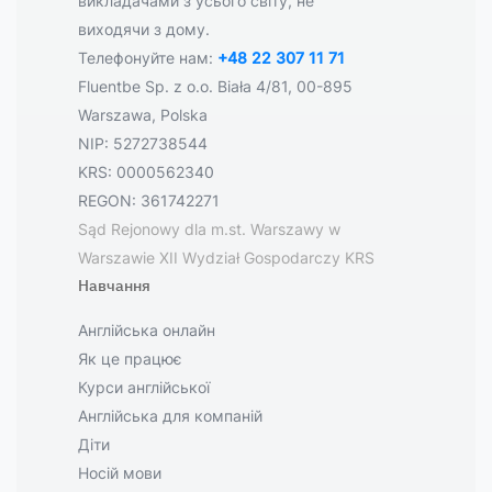
викладачами з усього світу, не
виходячи з дому.
Телефонуйте нам:
+48 22 307 11 71
Fluentbe Sp. z o.o. Biała 4/81, 00-895
Warszawa, Polska
NIP: 5272738544
KRS: 0000562340
REGON: 361742271
Sąd Rejonowy dla m.st. Warszawy w
Warszawie XII Wydział Gospodarczy KRS
Навчання
Англійська онлайн
Як це працює
Курси англійської
Англійська для компаній
Діти
Носій мови