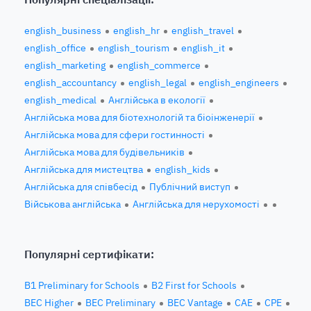
english_business
english_hr
english_travel
english_office
english_tourism
english_it
english_marketing
english_commerce
english_accountancy
english_legal
english_engineers
english_medical
Англійська в екології
Англійська мова для біотехнологій та біоінженерії
Англійська мова для сфери гостинності
Англійська мова для будівельників
Англійська для мистецтва
english_kids
Англійська для співбесід
Публічний виступ
Військова англійська
Англійська для нерухомості
Популярні сертифікати:
B1 Preliminary for Schools
B2 First for Schools
BEC Higher
BEC Preliminary
BEC Vantage
CAE
CPE