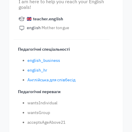
I am here to help you reach your English
goals!
teacher.english
english
Mother tongue
Педагогічні спеціальності
english_business
english_hr
Англійська для співбесід
Педагогічні переваги
wantsIndividual
wantsGroup
acceptsAgeAbove21