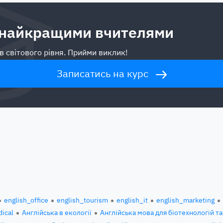
 найкращими вчителями
в світового рівня. Прийми виклик!
Записатись на курс
english_office
english_tourism
english_it
english_marketing
ical
Англійська в екології
Англійська мова для біотехнологій та