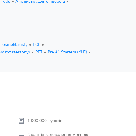
h_kids
Англійська для співбесід
n ósmoklasisty
FCE
om rozszerzony)
PET
Pre A1 Starters (YLE)
1 000 000+ уроків
Гарантія задоволення мовною