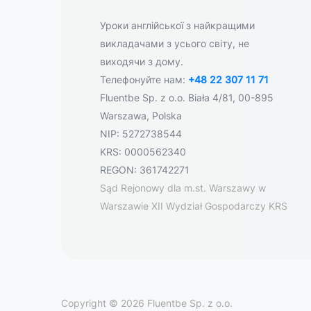
Уроки англійської з найкращими
викладачами з усього світу, не
виходячи з дому.
Телефонуйте нам:
+48 22 307 11 71
Fluentbe Sp. z o.o. Biała 4/81, 00-895
Warszawa, Polska
NIP: 5272738544
KRS: 0000562340
REGON: 361742271
Sąd Rejonowy dla m.st. Warszawy w
Warszawie XII Wydział Gospodarczy KRS
Copyright © 2026 Fluentbe Sp. z o.o.