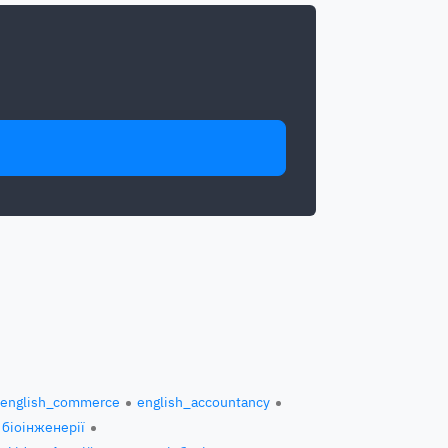
english_commerce
english_accountancy
 біоінженерії