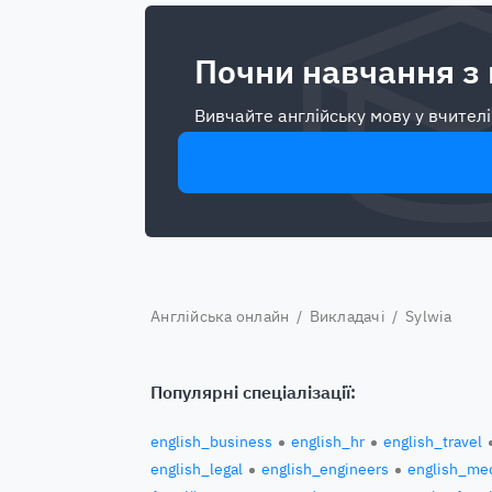
Почни навчання з
Вивчайте англійську мову у вчителі
Англійська онлайн
/
Викладачі
/ Sylwia
Популярні спеціалізації:
english_business
english_hr
english_travel
english_legal
english_engineers
english_med