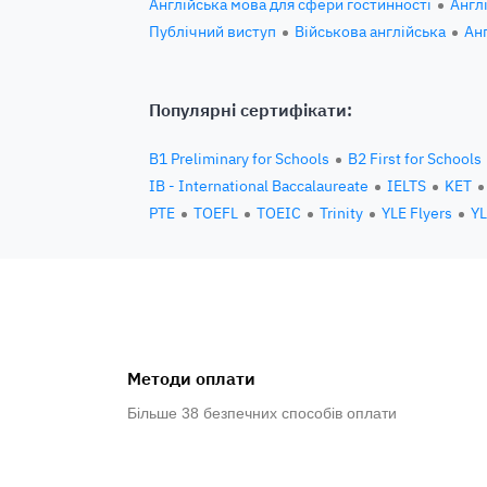
Англійська мова для сфери гостинності
Англ
Публічний виступ
Військова англійська
Ан
Популярні сертифікати:
B1 Preliminary for Schools
B2 First for Schools
IB - International Baccalaureate
IELTS
KET
PTE
TOEFL
TOEIC
Trinity
YLE Flyers
YL
Методи оплати
Більше 38 безпечних способів оплати