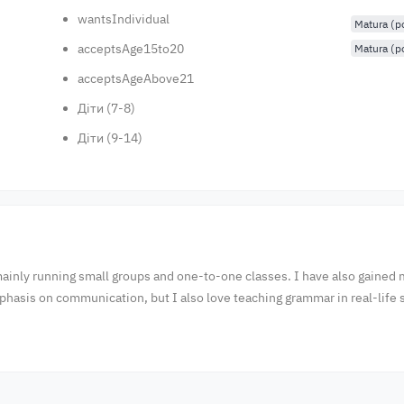
wantsIndividual
Matura (
acceptsAge15to20
Matura (p
acceptsAgeAbove21
Діти (7-8)
Діти (9-14)
ainly running small groups and one-to-one classes. I have also gained 
hasis on communication, but I also love teaching grammar in real-life si
!