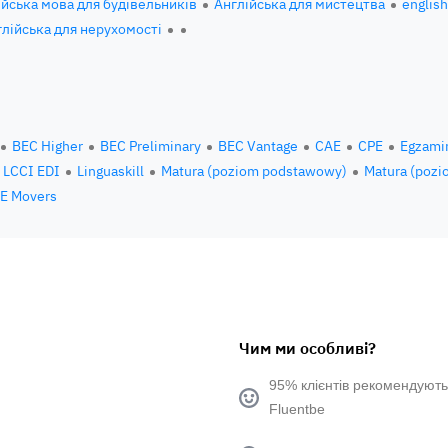
ійська мова для будівельників
Англійська для мистецтва
englis
глійська для нерухомості
BEC Higher
BEC Preliminary
BEC Vantage
CAE
CPE
Egzami
LCCI EDI
Linguaskill
Matura (poziom podstawowy)
Matura (pozi
E Movers
Чим ми особливі?
95% клієнтів рекомендують
Fluentbe