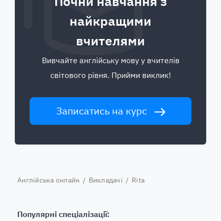
Почни навчання з
найкращими
вчителями
Вивчайте англійську мову у вчителів
світового рівня. Прийми виклик!
Записатись на курс
Англійська онлайн
/
Викладачі
/ Rita
Популярні спеціалізації: