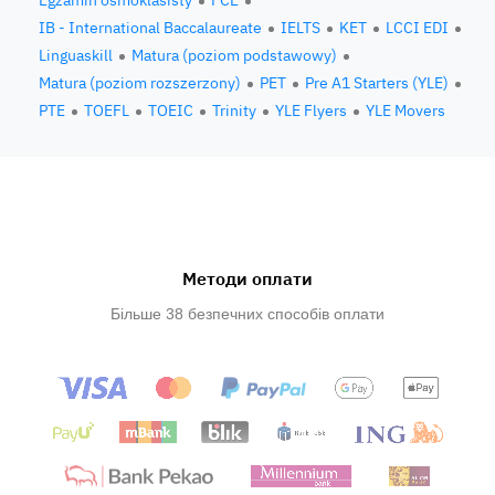
Egzamin ósmoklasisty
FCE
IB - International Baccalaureate
IELTS
KET
LCCI EDI
Linguaskill
Matura (poziom podstawowy)
Matura (poziom rozszerzony)
PET
Pre A1 Starters (YLE)
PTE
TOEFL
TOEIC
Trinity
YLE Flyers
YLE Movers
Методи оплати
Більше 38 безпечних способів оплати