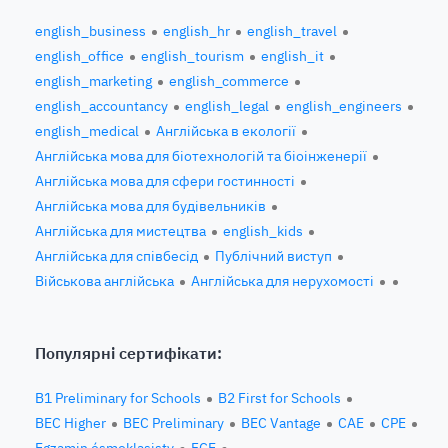
english_business
english_hr
english_travel
english_office
english_tourism
english_it
english_marketing
english_commerce
english_accountancy
english_legal
english_engineers
english_medical
Англійська в екології
Англійська мова для біотехнологій та біоінженерії
Англійська мова для сфери гостинності
Англійська мова для будівельників
Англійська для мистецтва
english_kids
Англійська для співбесід
Публічний виступ
Військова англійська
Англійська для нерухомості
Популярні сертифікати:
B1 Preliminary for Schools
B2 First for Schools
BEC Higher
BEC Preliminary
BEC Vantage
CAE
CPE