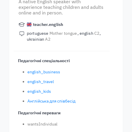
A native English speaker with
experience teaching children and adults
online and in person.
teacher.english
portuguese
Mother tongue
english
C2
ukrainian
A2
Педагогічні спеціальності
english_business
english_travel
english_kids
Англійська для співбесід
Педагогічні переваги
wantsIndividual