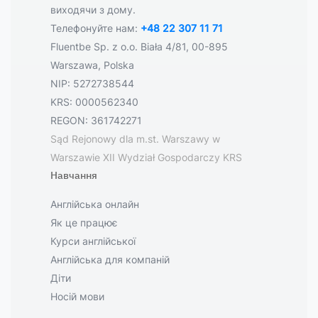
виходячи з дому.
Телефонуйте нам:
+48 22 307 11 71
Fluentbe Sp. z o.o. Biała 4/81, 00-895
Warszawa, Polska
NIP: 5272738544
KRS: 0000562340
REGON: 361742271
Sąd Rejonowy dla m.st. Warszawy w
Warszawie XII Wydział Gospodarczy KRS
Навчання
Англійська онлайн
Як це працює
Курси англійської
Англійська для компаній
Діти
Носій мови