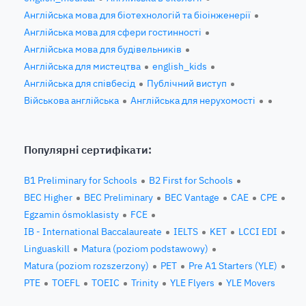
Англійська мова для біотехнологій та біоінженерії
Англійська мова для сфери гостинності
Англійська мова для будівельників
Англійська для мистецтва
english_kids
Англійська для співбесід
Публічний виступ
Військова англійська
Англійська для нерухомості
Популярні сертифікати:
B1 Preliminary for Schools
B2 First for Schools
BEC Higher
BEC Preliminary
BEC Vantage
CAE
CPE
Egzamin ósmoklasisty
FCE
IB - International Baccalaureate
IELTS
KET
LCCI EDI
Linguaskill
Matura (poziom podstawowy)
Matura (poziom rozszerzony)
PET
Pre A1 Starters (YLE)
PTE
TOEFL
TOEIC
Trinity
YLE Flyers
YLE Movers