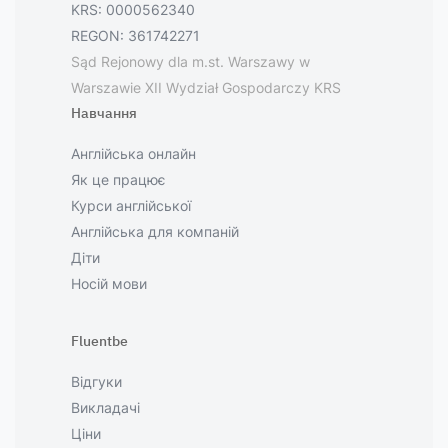
KRS: 0000562340
REGON: 361742271
Sąd Rejonowy dla m.st. Warszawy w
Warszawie XII Wydział Gospodarczy KRS
Навчання
Англійська онлайн
Як це працює
Курси англійської
Англійська для компаній
Діти
Носій мови
Fluentbe
Відгуки
Викладачі
Ціни