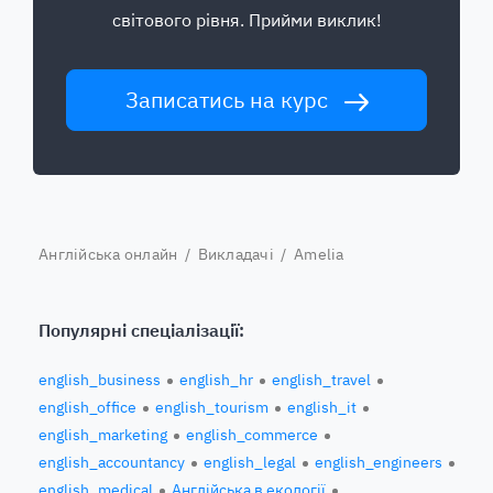
світового рівня. Прийми виклик!
Записатись на курс
Англійська онлайн
/
Викладачі
/ Amelia
Популярні спеціалізації:
english_business
english_hr
english_travel
english_office
english_tourism
english_it
english_marketing
english_commerce
english_accountancy
english_legal
english_engineers
english_medical
Англійська в екології