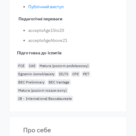
Публічний виступ
Педагогічні переваги
acceptsAge15to20
acceptsAgeAbove21
Підготовка до іспитів
FCE
CAE
Matura (poziom podstawowy)
Egzamin ósmoklasisty
IELTS
CPE
PET
BEC Preliminary
BEC Vantage
Matura (poziom rozszerzony)
IB - International Baccalaureate
Про себе