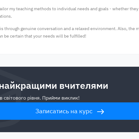
ailor my teaching methods to individual needs and goals - whether they 
ations.
h is through genuine conversation and a relaxed environment. Also, the 
 be certain that your needs will be fulfilled!
 найкращими вчителями
в світового рівня. Прийми виклик!
Записатись на курс