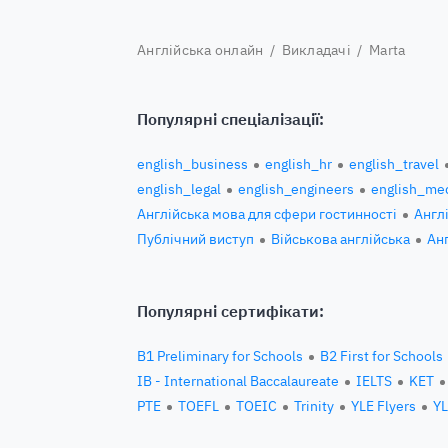
Англійська онлайн
/
Викладачі
/ Marta
Популярні спеціалізації:
english_business
english_hr
english_travel
english_legal
english_engineers
english_med
Англійська мова для сфери гостинності
Англ
Публічний виступ
Військова англійська
Ан
Популярні сертифікати:
B1 Preliminary for Schools
B2 First for Schools
IB - International Baccalaureate
IELTS
KET
PTE
TOEFL
TOEIC
Trinity
YLE Flyers
YL