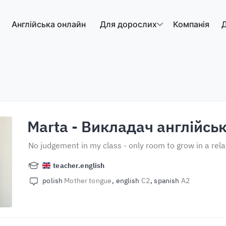
Англійська онлайн
Для дорослих
Компанія
Д
Marta
- Викладач англійськ
No judgement in my class - only room to grow in a re
teacher.english
polish
Mother tongue
english
C2
spanish
A2