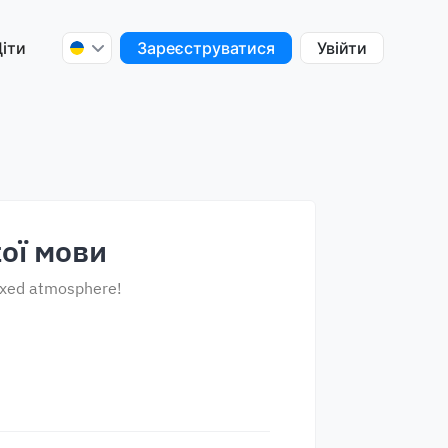
іти
Зареєструватися
Увійти
ої мови
laxed atmosphere!