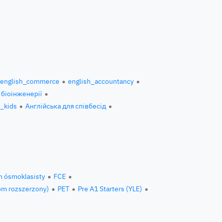
english_commerce
english_accountancy
 біоінженерії
h_kids
Англійська для співбесід
n ósmoklasisty
FCE
om rozszerzony)
PET
Pre A1 Starters (YLE)