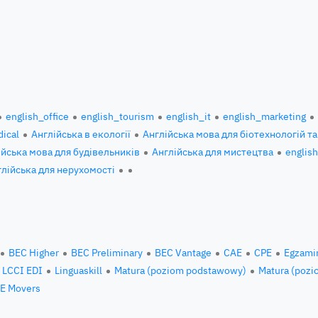
english_office
english_tourism
english_it
english_marketing
ical
Англійська в екології
Англійська мова для біотехнологій та
ійська мова для будівельників
Англійська для мистецтва
englis
глійська для нерухомості
BEC Higher
BEC Preliminary
BEC Vantage
CAE
CPE
Egzami
LCCI EDI
Linguaskill
Matura (poziom podstawowy)
Matura (pozi
E Movers