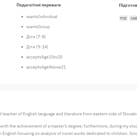
Педагогічні переваги
Підготов
wantsIndividual
FCE
CA
wantsGroup
Діти (7-8)
Діти (9-14)
acceptsAge15to20
acceptsAgeAbove21
ed teacher of English language and literature from eastern side of Slovaki
 with the achievement of a master's degree
;
furthermore, during my stud
n English focusing on analysis of novel works dedicated to children. Sin