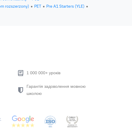
om rozszerzony)
PET
Pre A1 Starters (YLE)
1 000 000+ уроків
Гарантія задоволення мовною
школою