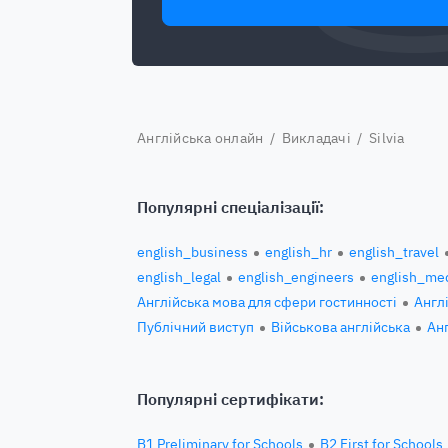
Англійська онлайн
/
Викладачі
/ Silvia
Популярні спеціалізації:
english_business
english_hr
english_travel
english_legal
english_engineers
english_med
Англійська мова для сфери гостинності
Англ
Публічний виступ
Військова англійська
Ан
Популярні сертифікати:
B1 Preliminary for Schools
B2 First for Schools