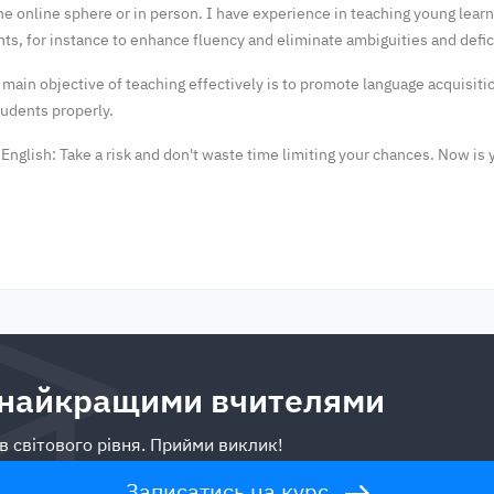
he online sphere or in person. I have experience in teaching young lear
ts, for instance to enhance fluency and eliminate ambiguities and defic
e main objective of teaching effectively is to promote language acquisit
tudents properly.
 English: Take a risk and don't waste time limiting your chances. Now is 
 найкращими вчителями
в світового рівня. Прийми виклик!
Записатись на курс