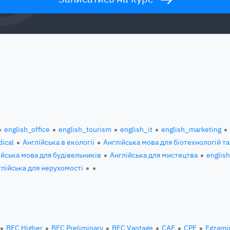
english_office
english_tourism
english_it
english_marketing
ical
Англійська в екології
Англійська мова для біотехнологій та
ійська мова для будівельників
Англійська для мистецтва
englis
глійська для нерухомості
BEC Higher
BEC Preliminary
BEC Vantage
CAE
CPE
Egzami