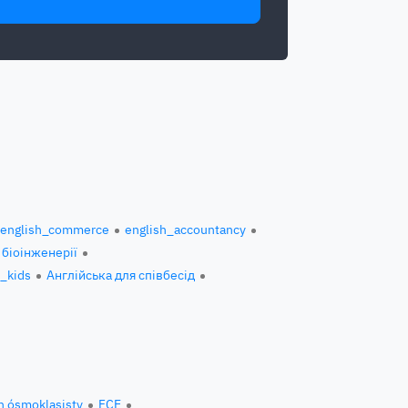
english_commerce
english_accountancy
 біоінженерії
h_kids
Англійська для співбесід
n ósmoklasisty
FCE