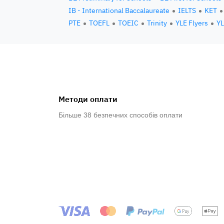
IB - International Baccalaureate
IELTS
KET
PTE
TOEFL
TOEIC
Trinity
YLE Flyers
YL
Методи оплати
Більше 38 безпечних способів оплати