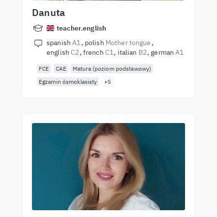
Danuta
teacher.english
spanish
A1
polish
Mother tongue
english
C2
french
C1
italian
B2
german
A1
FCE
CAE
Matura (poziom podstawowy)
Egzamin ósmoklasisty
+5