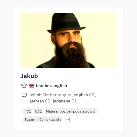
Jakub
teacher.english
polish
Mother tongue
english
C2
german
C2
japanese
C1
FCE
CAE
Matura (poziom podstawowy)
Egzamin ósmoklasisty
+4