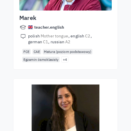
Marek
teacher.english
polish
Mother tongue
english
C2
german
C1
russian
A2
FCE
CAE
Matura (poziom podstawowy)
Egzamin ósmoklasisty
+4