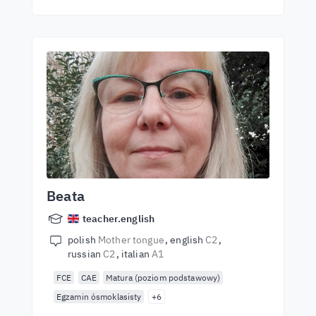
Beata
teacher.english
polish
Mother tongue
english
C2
russian
C2
italian
A1
FCE
CAE
Matura (poziom podstawowy)
Egzamin ósmoklasisty
+6