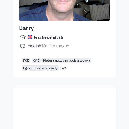
Barry
teacher.english
english
Mother tongue
FCE
CAE
Matura (poziom podstawowy)
Egzamin ósmoklasisty
+2
Empieza a aprender con
los mejores profesores
Aprende inglés con profesors de primera