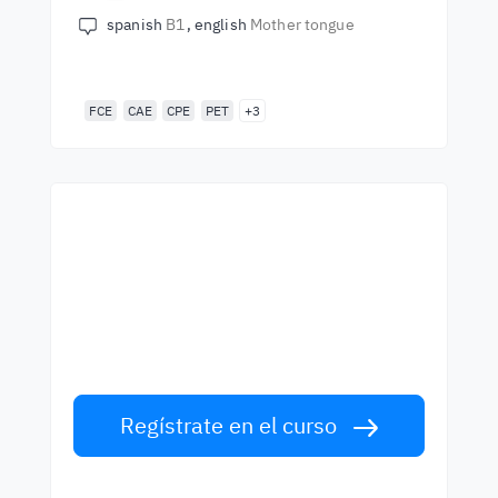
spanish
B1
english
Mother tongue
FCE
CAE
CPE
PET
+3
Empieza a aprender con
los mejores profesores
Aprende inglés con profesors de primera
clase. ¡Acepta el reto!
Regístrate en el curso