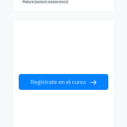
Matura (poziom rozszerzony)
Empieza a aprender con
los mejores profesores
Aprende inglés con profesors de primera
clase. ¡Acepta el reto!
Regístrate en el curso