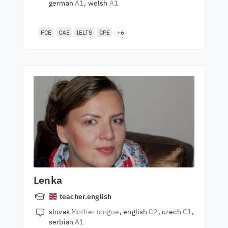
german
A1
welsh
A1
FCE
CAE
IELTS
CPE
+6
Lenka
teacher.english
slovak
Mother tongue
english
C2
czech
C1
serbian
A1