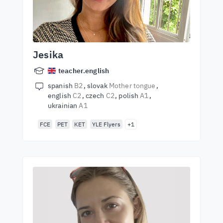
Jesika
teacher.english
spanish
B2
slovak
Mother tongue
english
C2
czech
C2
polish
A1
ukrainian
A1
FCE
PET
KET
YLE Flyers
+1