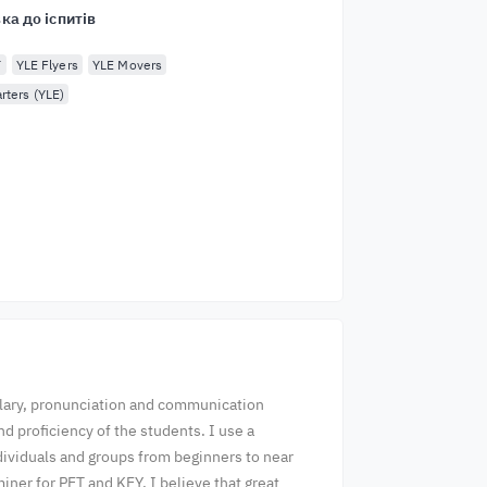
ка до іспитів
T
YLE Flyers
YLE Movers
rters (YLE)
bulary, pronunciation and communication
nd proficiency of the students. I use a
dividuals and groups from beginners to near
iner for PET and KEY. I believe that great