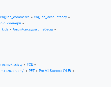
english_commerce
english_accountancy
 біоінженерії
h_kids
Англійська для співбесід
n ósmoklasisty
FCE
om rozszerzony)
PET
Pre A1 Starters (YLE)