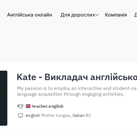
Англійська онлайн
Для дорослих
Компанія
Д
Kate
- Викладач англійсько
My passion is to employ an interactive and student-c
language acquisition through engaging activities.
teacher.english
english
Mother tongue
italian
B2