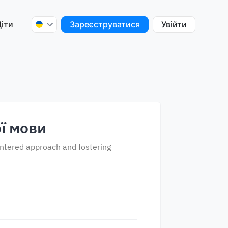
іти
Зареєструватися
Увійти
ї мови
entered approach and fostering