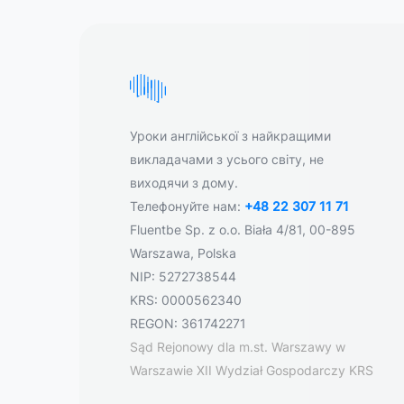
Уроки англійської з найкращими
викладачами з усього світу, не
виходячи з дому.
Телефонуйте нам:
+48 22 307 11 71
Fluentbe Sp. z o.o. Biała 4/81, 00-895
Warszawa, Polska
NIP: 5272738544
KRS: 0000562340
REGON: 361742271
Sąd Rejonowy dla m.st. Warszawy w
Warszawie XII Wydział Gospodarczy KRS