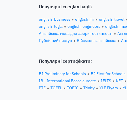
Популярні спеціалізації:
english_business
english_hr
english_travel
english_legal
english_engineers
english_med
Англійська мова для сфери гостинності
Англ
Публічний виступ
Військова англійська
Ан
Популярні сертифікати:
B1 Preliminary for Schools
B2 First for Schools
IB - International Baccalaureate
IELTS
KET
PTE
TOEFL
TOEIC
Trinity
YLE Flyers
YL