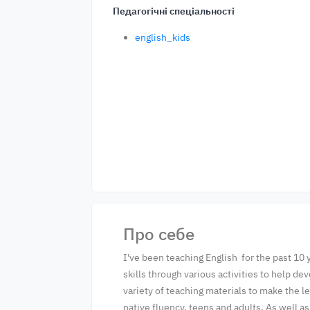
Педагогічні спеціальності
english_kids
Про себе
I've been teaching English for the past 10
skills through various activities to help d
variety of teaching materials to make the 
native fluency, teens and adults. As well a