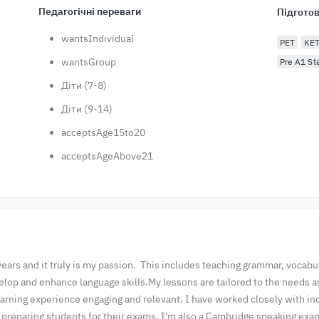
Педагогічні переваги
Підготов
wantsIndividual
PET
KE
wantsGroup
Pre A1 Sta
Діти (7-8)
Діти (9-14)
acceptsAge15to20
acceptsAgeAbove21
 years and it truly is my passion. This includes teaching grammar, voca
evelop and enhance language skills.My lessons are tailored to the needs a
learning experience engaging and relevant. I have worked closely with in
s preparing students for their exams, I'm also a Cambridge speaking exam