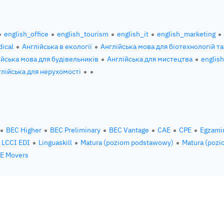
english_office
english_tourism
english_it
english_marketing
ical
Англійська в екології
Англійська мова для біотехнологій та
ійська мова для будівельників
Англійська для мистецтва
englis
глійська для нерухомості
BEC Higher
BEC Preliminary
BEC Vantage
CAE
CPE
Egzami
LCCI EDI
Linguaskill
Matura (poziom podstawowy)
Matura (pozi
E Movers