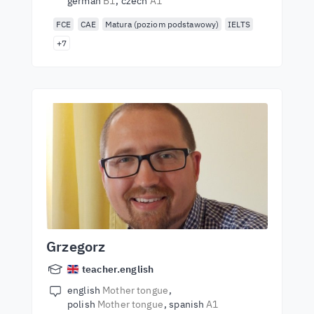
german
B1
czech
A1
FCE
CAE
Matura (poziom podstawowy)
IELTS
+7
Grzegorz
teacher.english
english
Mother tongue
polish
Mother tongue
spanish
A1