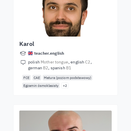
Karol
teacher.english
polish
Mother tongue
english
C2
german
B2
spanish
B1
FCE
CAE
Matura (poziom podstawowy)
Egzamin ósmoklasisty
+2