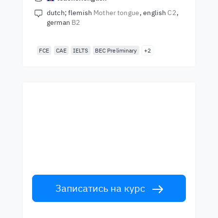
dutch; flemish
Mother tongue
english
C2
german
B2
FCE
CAE
IELTS
BEC Preliminary
+2
Почни навчання з
найкращими вчителями
Вивчайте англійську мову у вчителів
світового рівня. Прийми виклик!
Записатись на курс