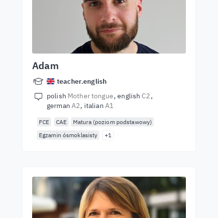
Adam
teacher.english
polish
Mother tongue
english
C2
german
A2
italian
A1
FCE
CAE
Matura (poziom podstawowy)
Egzamin ósmoklasisty
+1