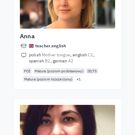
Anna
teacher.english
polish
Mother tongue
english
C2
spanish
B2
german
A2
FCE
Matura (poziom podstawowy)
IELTS
Matura (poziom rozszerzony)
+1