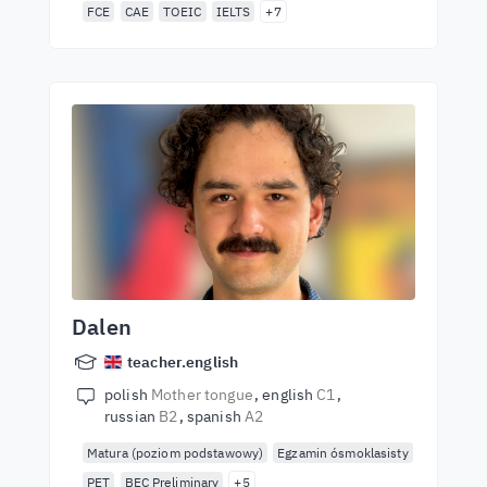
FCE
CAE
TOEIC
IELTS
+7
Dalen
teacher.english
polish
Mother tongue
english
C1
russian
B2
spanish
A2
Matura (poziom podstawowy)
Egzamin ósmoklasisty
PET
BEC Preliminary
+5