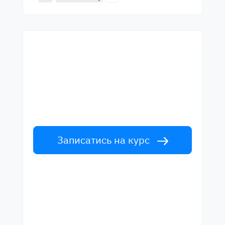
Почни навчання з
найкращими вчителями
Вивчайте англійську мову у вчителів
світового рівня. Прийми виклик!
Записатись на курс