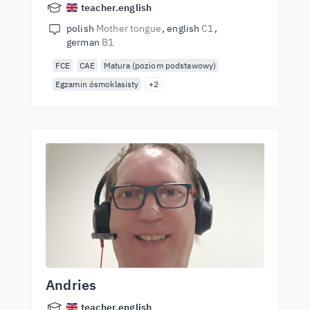
teacher.english
polish
Mother tongue
english
C1
german
B1
FCE
CAE
Matura (poziom podstawowy)
Egzamin ósmoklasisty
+2
Andries
teacher.english