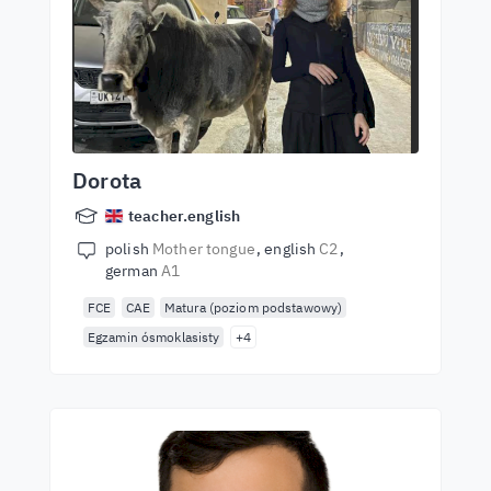
Dorota
teacher.english
polish
Mother tongue
english
C2
german
A1
FCE
CAE
Matura (poziom podstawowy)
Egzamin ósmoklasisty
+4