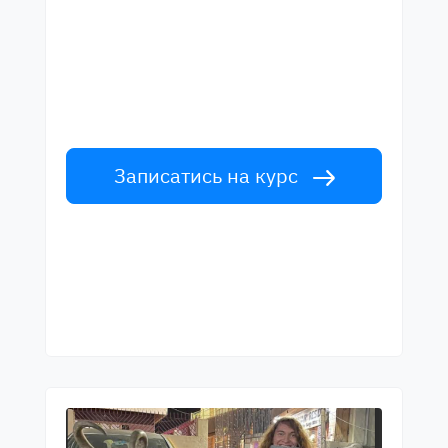
найкращими вчителями
Вивчайте англійську мову у вчителів
світового рівня. Прийми виклик!
Записатись на курс