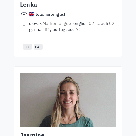
Lenka
teacher.english
slovak
Mother tongue
english
C2
czech
C2
german
B1
portuguese
A2
FCE
CAE
Jasmine