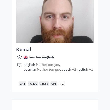
Kemal
teacher.english
english
Mother tongue
bosnian
Mother tongue
czech
A2
polish
A1
CAE
TOEIC
IELTS
CPE
+2
Почни навчання з