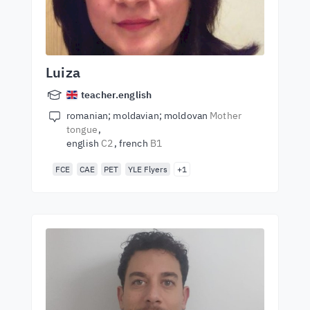
Luiza
teacher.english
romanian; moldavian; moldovan
Mother
tongue
english
C2
french
B1
FCE
CAE
PET
YLE Flyers
+1