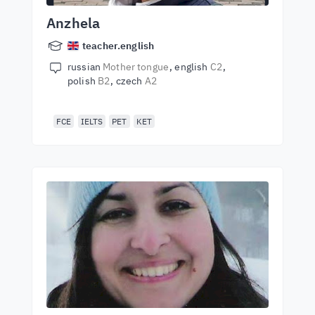
Anzhela
teacher.english
russian
Mother tongue
english
C2
polish
B2
czech
A2
FCE
IELTS
PET
KET