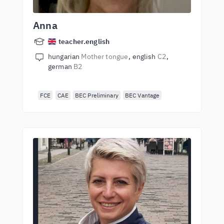
Anna
teacher.english
hungarian
Mother tongue
english
C2
german
B2
FCE
CAE
BEC Preliminary
BEC Vantage