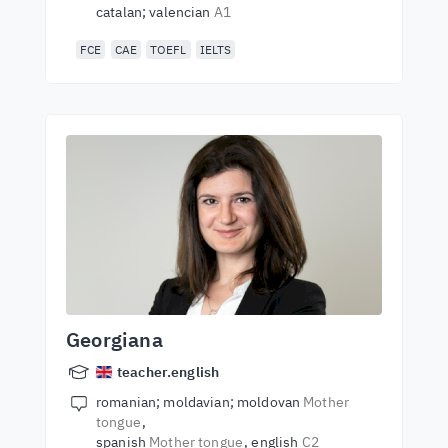
catalan; valencian
A1
FCE
CAE
TOEFL
IELTS
Georgiana
teacher.english
romanian; moldavian; moldovan
Mother
tongue
spanish
Mother tongue
english
C2