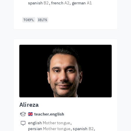
spanish
B2
french
A2
german
A1
TOEFL
IELTS
Alireza
teacher.english
english
Mother tongue
persian
Mother tongue
spanish
B2