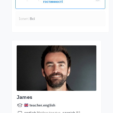
гостинності
Іспит:
Всі
James
teacher.english
english
Mother tongue
spanish
B1