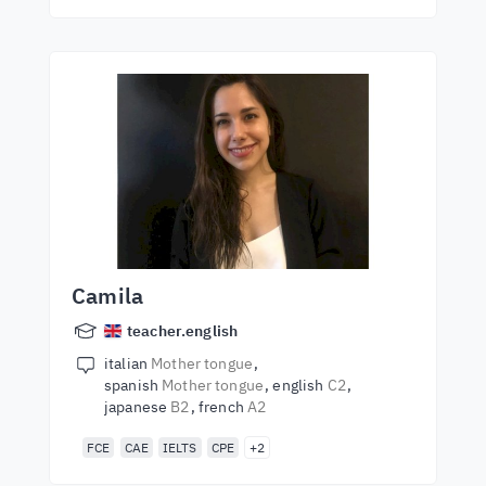
Camila
teacher.english
italian
Mother tongue
spanish
Mother tongue
english
C2
japanese
B2
french
A2
FCE
CAE
IELTS
CPE
+2