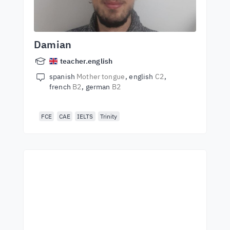
Damian
teacher.english
spanish
Mother tongue
english
C2
french
B2
german
B2
FCE
CAE
IELTS
Trinity
Почни навчання з
найкращими вчителями
Вивчайте англійську мову у вчителів