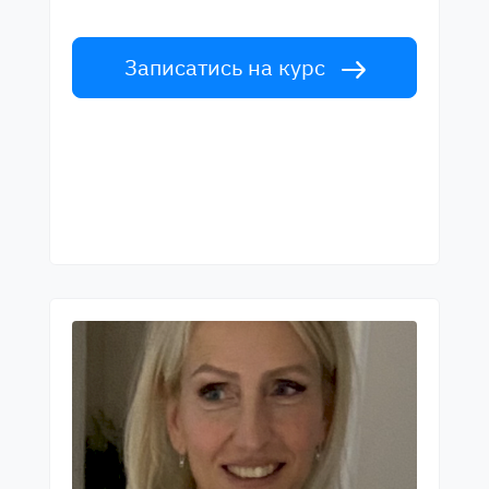
світового рівня. Прийми виклик!
Записатись на курс