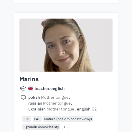
Marina
teacher.english
polish
Mother tongue
russian
Mother tongue
ukrainian
Mother tongue
english
C2
FCE
CAE
Matura (poziom podstawowy)
Egzamin ósmoklasisty
+5