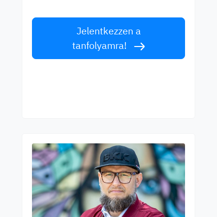
Fogadja el a kihívást!
Jelentkezzen a
tanfolyamra!