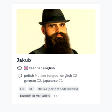
Jakub
teacher.english
polish
Mother tongue
english
C2
german
C2
japanese
C1
FCE
CAE
Matura (poziom podstawowy)
Egzamin ósmoklasisty
+4