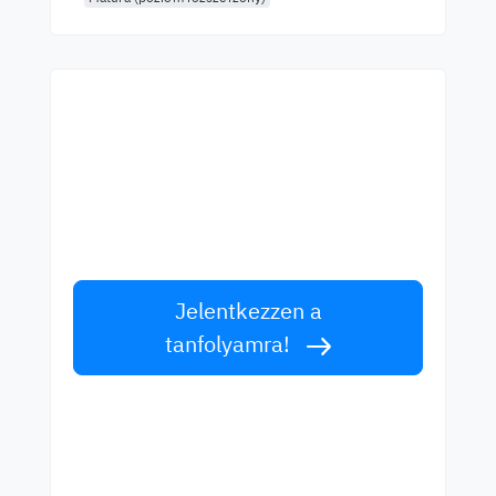
Kezdjen el tanulni a
legjobb tanároktól!
Tanuljon angolul világszínvonalú tanároktól!
Fogadja el a kihívást!
Jelentkezzen a
tanfolyamra!