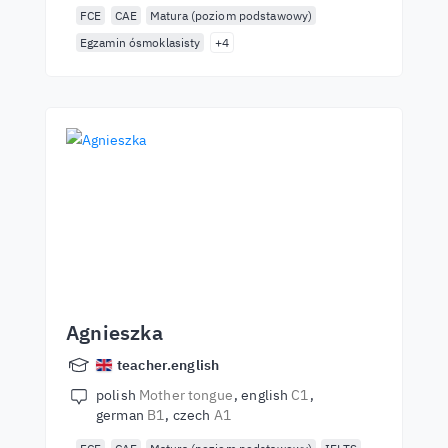
FCE
CAE
Matura (poziom podstawowy)
Egzamin ósmoklasisty
+4
Agnieszka
teacher.english
polish
Mother tongue
english
C1
german
B1
czech
A1