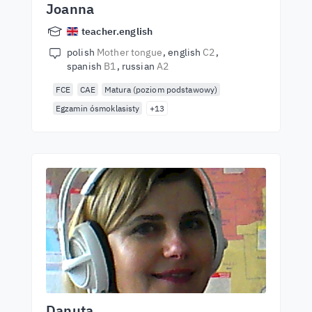
Joanna
teacher.english
polish
Mother tongue
english
C2
spanish
B1
russian
A2
FCE
CAE
Matura (poziom podstawowy)
Egzamin ósmoklasisty
+13
Danuta