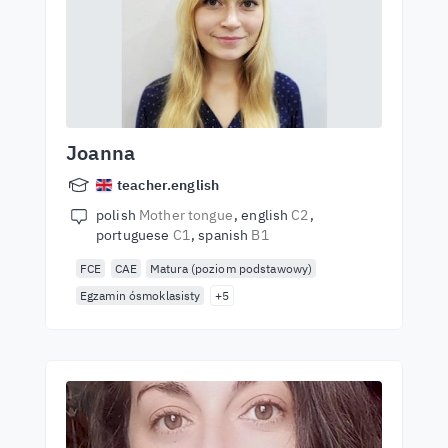
Joanna
teacher.english
polish
Mother tongue
english
C2
portuguese
C1
spanish
B1
FCE
CAE
Matura (poziom podstawowy)
Egzamin ósmoklasisty
+5