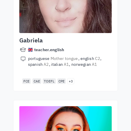
Gabriela
teacher.english
portuguese
Mother tongue
english
C2
spanish
A2
italian
A1
norwegian
A1
FCE
CAE
TOEFL
CPE
+3