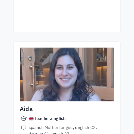
Aida
teacher.english
spanish
Mother tongue
english
C2
german
A1
welsh
A1