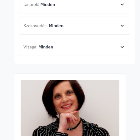
tanárok:
Minden
Szakosodás:
Minden
Vizsga:
Minden