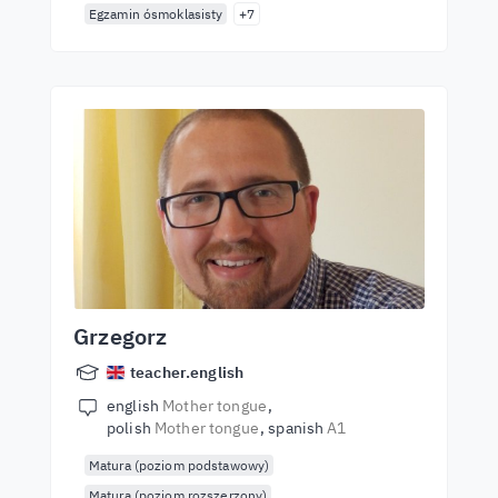
Egzamin ósmoklasisty
+7
Grzegorz
teacher.english
english
Mother tongue
polish
Mother tongue
spanish
A1
Matura (poziom podstawowy)
Matura (poziom rozszerzony)