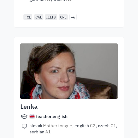
FCE
CAE
IELTS
CPE
+6
Lenka
teacher.english
slovak
Mother tongue
english
C2
czech
C1
serbian
A1