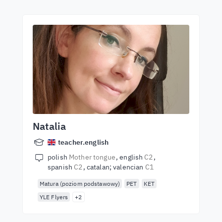
Natalia
teacher.english
polish
Mother tongue
english
C2
spanish
C2
catalan; valencian
C1
Matura (poziom podstawowy)
PET
KET
YLE Flyers
+2