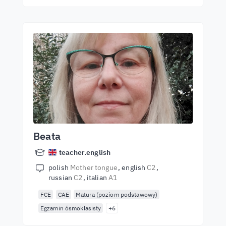
Beata
teacher.english
polish
Mother tongue
english
C2
russian
C2
italian
A1
FCE
CAE
Matura (poziom podstawowy)
Egzamin ósmoklasisty
+6