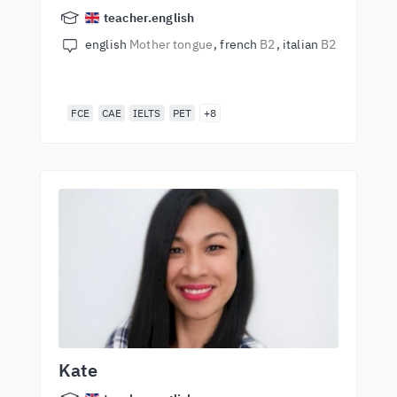
teacher.english
english
Mother tongue
french
B2
italian
B2
FCE
CAE
IELTS
PET
+8
Kate