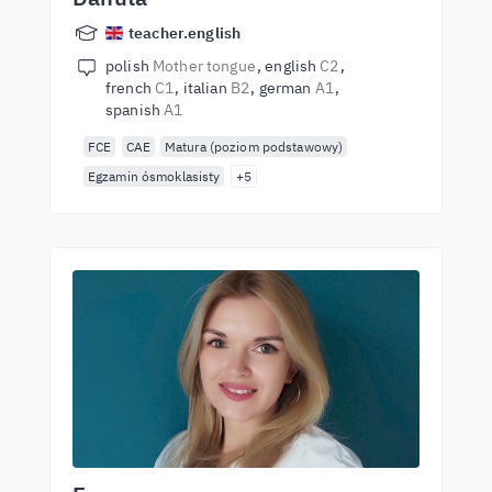
teacher.english
polish
Mother tongue
english
C2
french
C1
italian
B2
german
A1
spanish
A1
FCE
CAE
Matura (poziom podstawowy)
Egzamin ósmoklasisty
+5