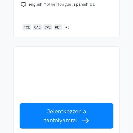
english
Mother tongue
spanish
B1
FCE
CAE
CPE
PET
+3
Kezdjen el tanulni a
legjobb tanároktól!
Tanuljon angolul világszínvonalú tanároktól!
Fogadja el a kihívást!
Jelentkezzen a
tanfolyamra!