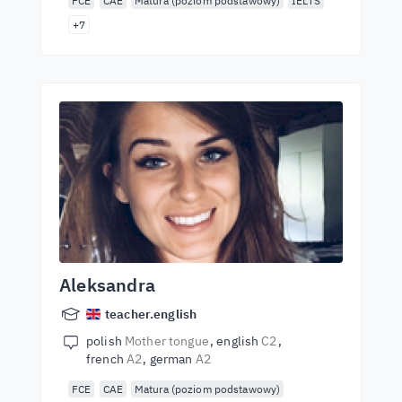
FCE
CAE
Matura (poziom podstawowy)
IELTS
+7
Aleksandra
teacher.english
polish
Mother tongue
english
C2
french
A2
german
A2
FCE
CAE
Matura (poziom podstawowy)