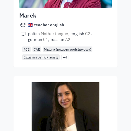
Marek
teacher.english
polish
Mother tongue
english
C2
german
C1
russian
A2
FCE
CAE
Matura (poziom podstawowy)
Egzamin ósmoklasisty
+4