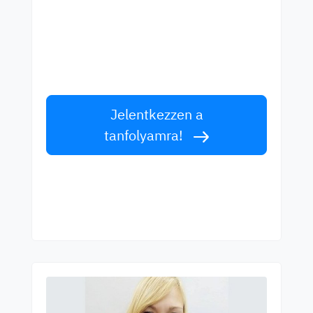
legjobb tanároktól!
Tanuljon angolul világszínvonalú tanároktól!
Fogadja el a kihívást!
Jelentkezzen a
tanfolyamra!