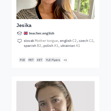
Jesika
teacher.english
slovak
Mother tongue
english
C2
czech
C2
spanish
B2
polish
A1
ukrainian
A1
FCE
PET
KET
YLE Flyers
+1