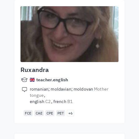
Ruxandra
teacher.english
romanian; moldavian; moldovan
Mother
tongue
english
C2
french
B1
FCE
CAE
CPE
PET
+6