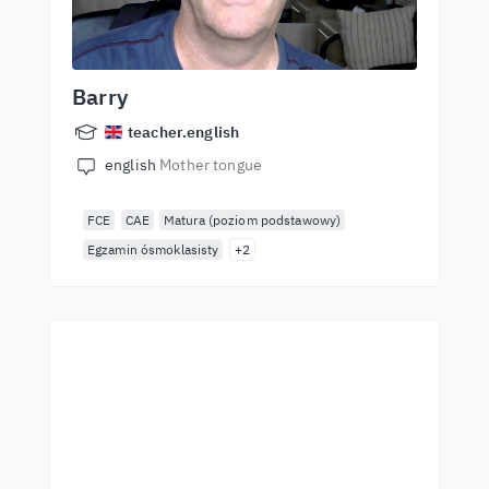
Barry
teacher.english
english
Mother tongue
FCE
CAE
Matura (poziom podstawowy)
Egzamin ósmoklasisty
+2
Kezdjen el tanulni a
legjobb tanároktól!
Tanuljon angolul világszínvonalú tanároktól!