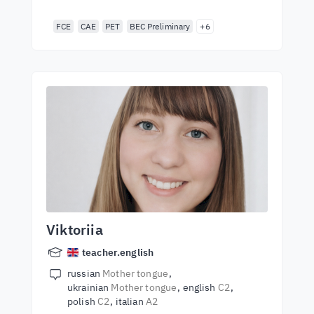
FCE
CAE
PET
BEC Preliminary
+6
Viktoriia
teacher.english
russian
Mother tongue
ukrainian
Mother tongue
english
C2
polish
C2
italian
A2