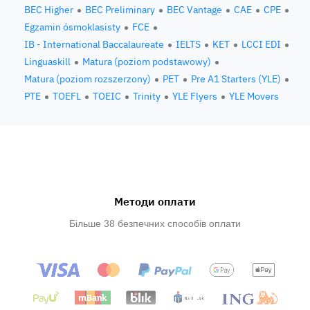
BEC Higher
BEC Preliminary
BEC Vantage
CAE
CPE
Egzamin ósmoklasisty
FCE
IB - International Baccalaureate
IELTS
KET
LCCI EDI
Linguaskill
Matura (poziom podstawowy)
Matura (poziom rozszerzony)
PET
Pre A1 Starters (YLE)
PTE
TOEFL
TOEIC
Trinity
YLE Flyers
YLE Movers
Методи оплати
Більше 38 безпечних способів оплати