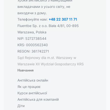
Уроки англійської з найкращими
викладачами з усього світу, не
виходячи з дому.
Телефонуйте нам:
+48 22 307 11 71
Fluentbe Sp. z o.o. Biała 4/81, 00-895
Warszawa, Polska
NIP: 5272738544
KRS: 0000562340
REGON: 361742271
Sąd Rejonowy dla m.st. Warszawy w
Warszawie XII Wydział Gospodarczy KRS
Навчання
Англійська онлайн
Як це працює
Курси англійської
Англійська для компаній
Діти