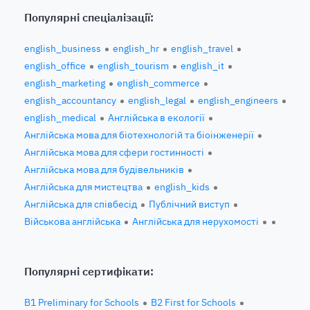
Популярні спеціалізації:
english_business
english_hr
english_travel
english_office
english_tourism
english_it
english_marketing
english_commerce
english_accountancy
english_legal
english_engineers
english_medical
Англійська в екології
Англійська мова для біотехнологій та біоінженерії
Англійська мова для сфери гостинності
Англійська мова для будівельників
Англійська для мистецтва
english_kids
Англійська для співбесід
Публічний виступ
Військова англійська
Англійська для нерухомості
Популярні сертифікати:
B1 Preliminary for Schools
B2 First for Schools