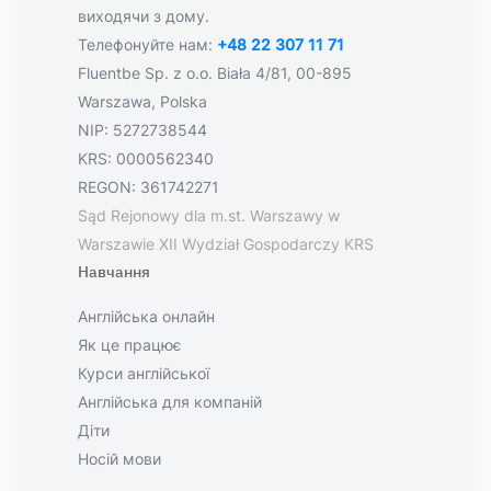
виходячи з дому.
Телефонуйте нам:
+48 22 307 11 71
Fluentbe Sp. z o.o. Biała 4/81, 00-895
Warszawa, Polska
NIP: 5272738544
KRS: 0000562340
REGON: 361742271
Sąd Rejonowy dla m.st. Warszawy w
Warszawie XII Wydział Gospodarczy KRS
Навчання
Англійська онлайн
Як це працює
Курси англійської
Англійська для компаній
Діти
Носій мови