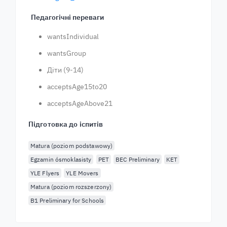
Педагогічні переваги
wantsIndividual
wantsGroup
Діти (9-14)
acceptsAge15to20
acceptsAgeAbove21
Підготовка до іспитів
Matura (poziom podstawowy)
Egzamin ósmoklasisty
PET
BEC Preliminary
KET
YLE Flyers
YLE Movers
Matura (poziom rozszerzony)
B1 Preliminary for Schools