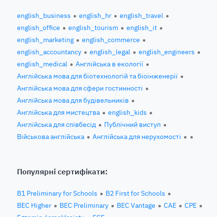
english_business
english_hr
english_travel
english_office
english_tourism
english_it
english_marketing
english_commerce
english_accountancy
english_legal
english_engineers
english_medical
Англійська в екології
Англійська мова для біотехнологій та біоінженерії
Англійська мова для сфери гостинності
Англійська мова для будівельників
Англійська для мистецтва
english_kids
Англійська для співбесід
Публічний виступ
Військова англійська
Англійська для нерухомості
Популярні сертифікати:
B1 Preliminary for Schools
B2 First for Schools
BEC Higher
BEC Preliminary
BEC Vantage
CAE
CPE