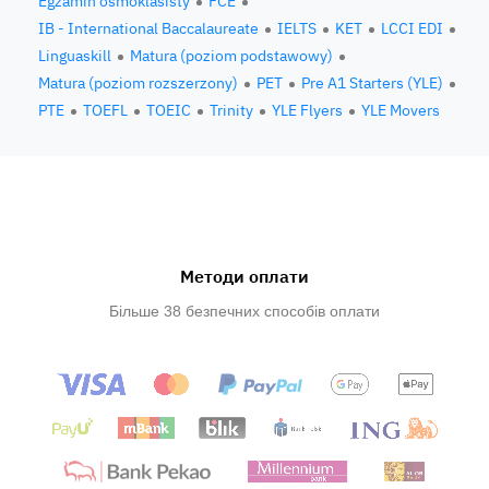
Egzamin ósmoklasisty
FCE
IB - International Baccalaureate
IELTS
KET
LCCI EDI
Linguaskill
Matura (poziom podstawowy)
Matura (poziom rozszerzony)
PET
Pre A1 Starters (YLE)
PTE
TOEFL
TOEIC
Trinity
YLE Flyers
YLE Movers
Методи оплати
Більше 38 безпечних способів оплати