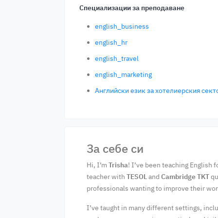
Специализации за преподаване
english_business
english_hr
english_travel
english_marketing
Английски език за хотелиерския сект
За себе си
Hi, I’m
Trisha
! I’ve been teaching English f
teacher with
TESOL
and
Cambridge TKT
qu
professionals wanting to improve their w
I’ve taught in many different settings, inc