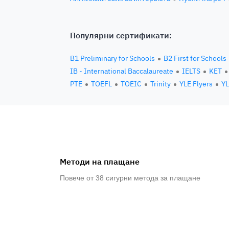
Популярни сертификати:
B1 Preliminary for Schools
B2 First for Schools
IB - International Baccalaureate
IELTS
KET
PTE
TOEFL
TOEIC
Trinity
YLE Flyers
YL
Методи на плащане
Повече от 38 сигурни метода за плащане