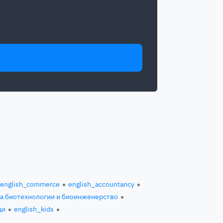
english_commerce
english_accountancy
за биотехнологии и биоинженерство
ци
english_kids