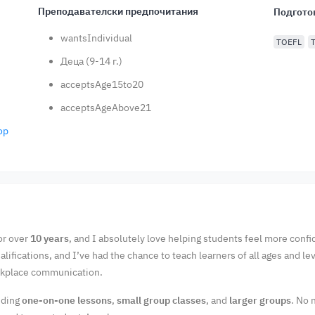
Преподавателски предпочитания
Подгото
wantsIndividual
TOEFL
Деца (9-14 г.)
acceptsAge15to20
acceptsAgeAbove21
ор
or over
10 years
, and I absolutely love helping students feel more confid
alifications, and I’ve had the chance to teach learners of all ages and lev
orkplace communication.
luding
one-on-one lessons
,
small group classes
, and
larger groups
. No 