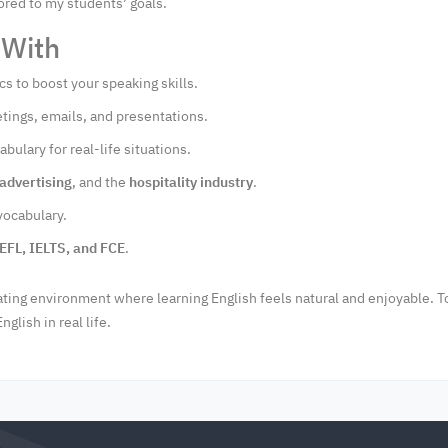
lored to my students’ goals.
 With
cs to boost your speaking skills.
tings, emails, and presentations.
bulary for real-life situations.
advertising
, and the
hospitality industry
.
vocabulary.
EFL, IELTS, and FCE
.
ating environment where learning English feels natural and enjoyable. To
glish in real life.