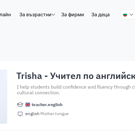
лайн
За възрастни
За фирми
За деца
Trisha
- Учител по английс
I help students build confidence and fluency through cl
cultural connection.
teacher.english
english
Mother tongue