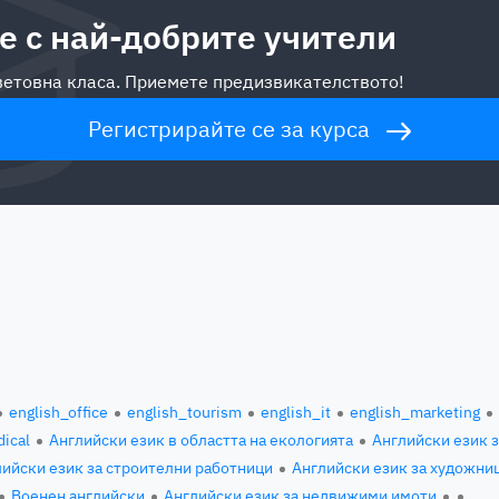
е с най-добрите учители
световна класа. Приемете предизвикателството!
Регистрирайте се за курса
english_office
english_tourism
english_it
english_marketing
ical
Английски език в областта на екологията
Английски език 
ийски език за строителни работници
Английски език за художни
Военен английски
Английски език за недвижими имоти