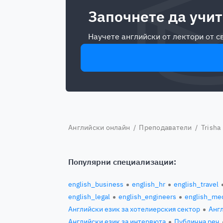
Започнете да учит
Научете английски от лектори от 
Английски онлайн
/
Преподаватели
/ Trisha
Популярни специализации:
english_business
english_hr
english_travel
english_legal
english_engineers
english_med
Английски език за хотелиерския сектор
Англ
Английски език за интервюта
Публична реч