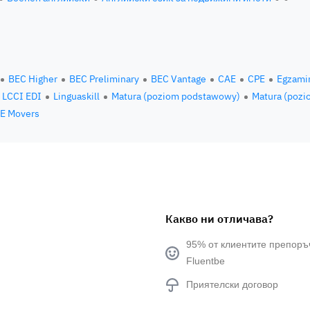
BEC Higher
BEC Preliminary
BEC Vantage
CAE
CPE
Egzami
LCCI EDI
Linguaskill
Matura (poziom podstawowy)
Matura (pozi
E Movers
Какво ни отличава?
95% от клиентите препоръ
Fluentbe
Приятелски договор