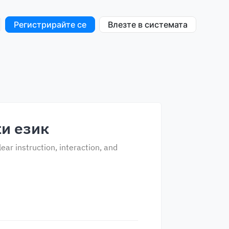
Регистрирайте се
Влезте в системата
ки език
ear instruction, interaction, and