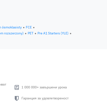
n ósmoklasisty
FCE
om rozszerzony)
PET
Pre A1 Starters (YLE)
чват
1 000 000+ завършени урока
Гаранция за удовлетвореност