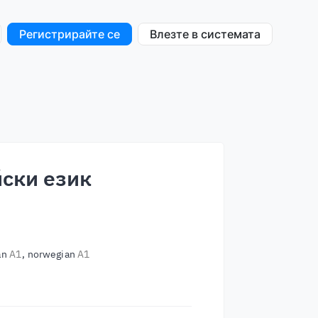
Регистрирайте се
Влезте в системата
йски език
ian
A1
norwegian
A1