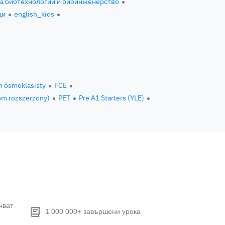
за биотехнологии и биоинженерство
ци
english_kids
n ósmoklasisty
FCE
om rozszerzony)
PET
Pre A1 Starters (YLE)
чват
1 000 000+ завършени урока