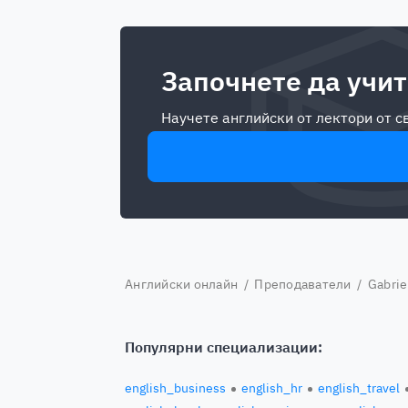
Започнете да учит
Научете английски от лектори от 
Английски онлайн
/
Преподаватели
/ Gabrie
Популярни специализации:
english_business
english_hr
english_travel