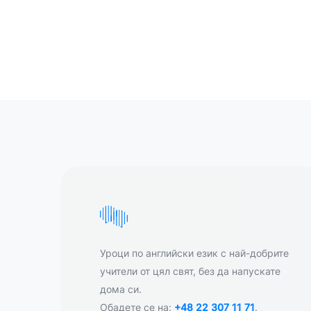
Уроци по английски език с най-добрите
учители от цял свят, без да напускате
дома си.
Обадете се на:
+48 22 307 11 71
.