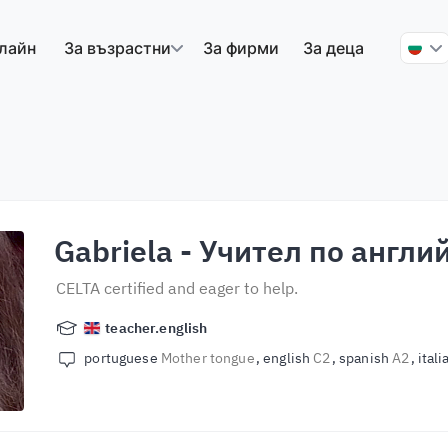
лайн
За възрастни
За фирми
За деца
Gabriela
- Учител по англи
CELTA certified and eager to help.
teacher.english
portuguese
Mother tongue
english
C2
spanish
A2
ital