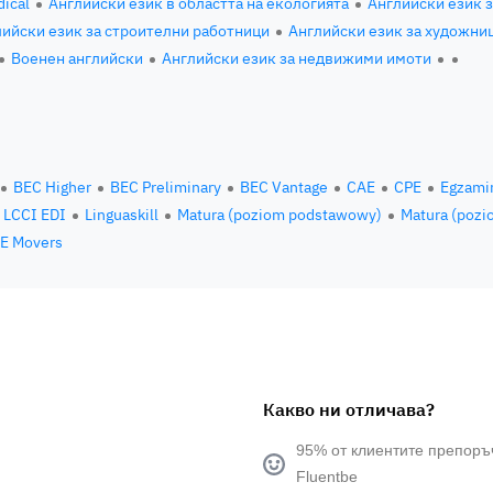
ical
Английски език в областта на екологията
Английски език 
ийски език за строителни работници
Английски език за художни
Военен английски
Английски език за недвижими имоти
BEC Higher
BEC Preliminary
BEC Vantage
CAE
CPE
Egzami
LCCI EDI
Linguaskill
Matura (poziom podstawowy)
Matura (pozi
E Movers
Какво ни отличава?
95% от клиентите препоръ
Fluentbe