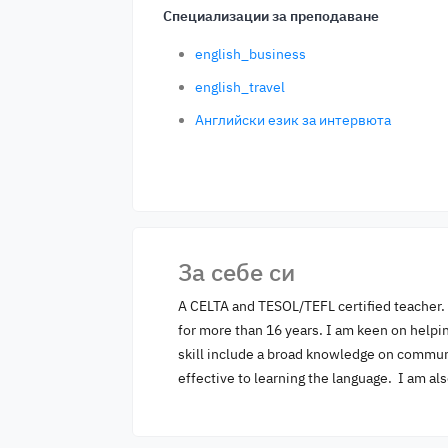
Специализации за преподаване
english_business
english_travel
Английски език за интервюта
За себе си
A CELTA and TESOL/TEFL certified teacher. 
for more than 16 years. I am keen on helping
skill include a broad knowledge on commun
effective to learning the language. I am al