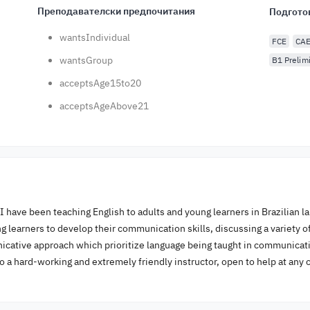
Преподавателски предпочитания
Подгото
wantsIndividual
FCE
CA
wantsGroup
B1 Prelim
acceptsAge15to20
acceptsAgeAbove21
I have been teaching English to adults and young learners in Brazilian l
 learners to develop their communication skills, discussing a variety of 
icative approach which prioritize language being taught in communicat
so a hard-working and extremely friendly instructor, open to help at any 