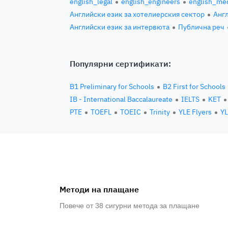
english_legal
english_engineers
english_med
Английски език за хотелиерския сектор
Англ
Английски език за интервюта
Публична реч
Популярни сертификати:
B1 Preliminary for Schools
B2 First for Schools
IB - International Baccalaureate
IELTS
KET
PTE
TOEFL
TOEIC
Trinity
YLE Flyers
YL
Методи на плащане
Повече от 38 сигурни метода за плащане