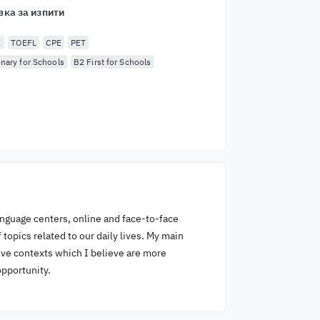
вка за изпити
E
TOEFL
CPE
PET
inary for Schools
B2 First for Schools
anguage centers, online and face-to-face
topics related to our daily lives. My main
ive contexts which I believe are more
opportunity.