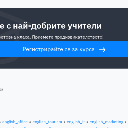
е с най-добрите учители
световна класа. Приемете предизвикателството!
Регистрирайте се за курса
la
english_office
english_tourism
english_it
english_marketing