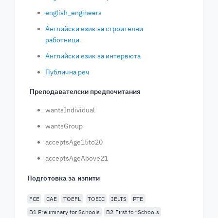
english_engineers
Английски език за строителни
работници
Английски език за интервюта
Публична реч
Преподавателски предпочитания
wantsIndividual
wantsGroup
acceptsAge15to20
acceptsAgeAbove21
Подготовка за изпити
FCE
CAE
TOEFL
TOEIC
IELTS
PTE
B1 Preliminary for Schools
B2 First for Schools