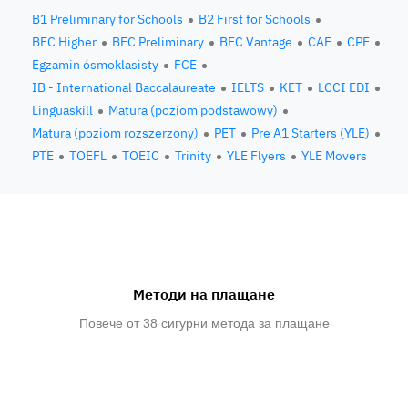
B1 Preliminary for Schools
B2 First for Schools
BEC Higher
BEC Preliminary
BEC Vantage
CAE
CPE
Egzamin ósmoklasisty
FCE
IB - International Baccalaureate
IELTS
KET
LCCI EDI
Linguaskill
Matura (poziom podstawowy)
Matura (poziom rozszerzony)
PET
Pre A1 Starters (YLE)
PTE
TOEFL
TOEIC
Trinity
YLE Flyers
YLE Movers
Методи на плащане
Повече от 38 сигурни метода за плащане