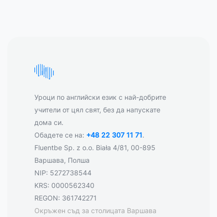
Уроци по английски език с най-добрите
учители от цял свят, без да напускате
дома си.
Обадете се на:
+48 22 307 11 71
.
Fluentbe Sp. z o.o. Biała 4/81, 00-895
Варшава, Полша
NIP: 5272738544
KRS: 0000562340
REGON: 361742271
Окръжен съд за столицата Варшава