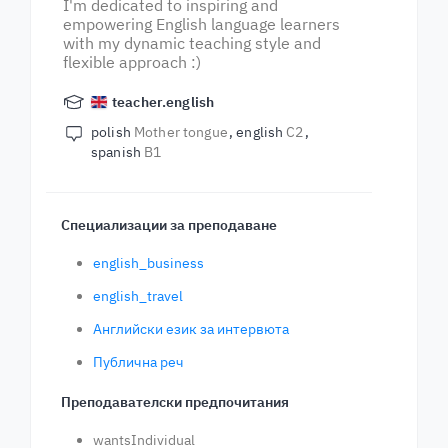
I'm dedicated to inspiring and
empowering English language learners
with my dynamic teaching style and
flexible approach :)
teacher.english
polish
Mother tongue
english
C2
spanish
B1
Специализации за преподаване
english_business
english_travel
Английски език за интервюта
Публична реч
Преподавателски предпочитания
wantsIndividual