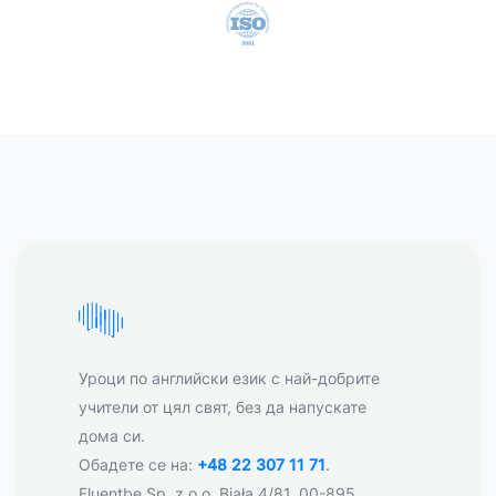
Уроци по английски език с най-добрите
учители от цял свят, без да напускате
дома си.
Обадете се на:
+48 22 307 11 71
.
Fluentbe Sp. z o.o. Biała 4/81, 00-895