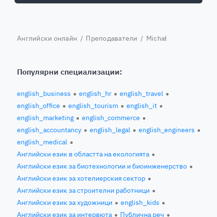
Английски онлайн
/
Преподаватели
/ Michał
Популярни специализации:
english_business
english_hr
english_travel
english_office
english_tourism
english_it
english_marketing
english_commerce
english_accountancy
english_legal
english_engineers
english_medical
Английски език в областта на екологията
Английски език за биотехнологии и биоинженерство
Английски език за хотелиерския сектор
Английски език за строителни работници
Английски език за художници
english_kids
Английски език за интервюта
Публична реч