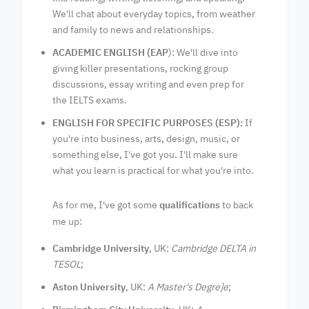
We'll chat about everyday topics, from weather
and family to news and relationships.
ACADEMIC ENGLISH (EAP
): We'll dive into
giving killer presentations, rocking group
discussions, essay writing and even prep for
the IELTS exams.
ENGLISH FOR SPECIFIC PURPOSES (ESP):
If
you're into business, arts, design, music, or
something else, I've got you. I'll make sure
what you learn is practical for what you're into.
As for me, I've got some
qualifications
to back
me up:
Cambridge University
, UK:
Cambridge DELTA in
TESOL
;
Aston University
, UK:
A Master's Degre]e
;