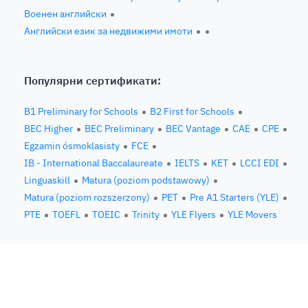
Военен английски
Английски език за недвижими имоти
Популярни сертификати:
B1 Preliminary for Schools
B2 First for Schools
BEC Higher
BEC Preliminary
BEC Vantage
CAE
CPE
Egzamin ósmoklasisty
FCE
IB - International Baccalaureate
IELTS
KET
LCCI EDI
Linguaskill
Matura (poziom podstawowy)
Matura (poziom rozszerzony)
PET
Pre A1 Starters (YLE)
PTE
TOEFL
TOEIC
Trinity
YLE Flyers
YLE Movers