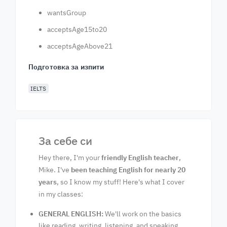
wantsGroup
acceptsAge15to20
acceptsAgeAbove21
Подготовка за изпити
IELTS
За себе си
Hey there, I'm your
friendly English teacher
,
Mike. I've
been teaching English for nearly 20
years
, so I know my stuff! Here's what I cover
in my classes:
GENERAL ENGLISH:
We'll work on the basics
like reading, writing, listening, and speaking.