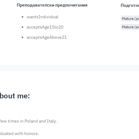
Преподавателски предпочитания
Подгото
wantsIndividual
Matura (
acceptsAge15to20
Matura (p
acceptsAgeAbove21
bout me:
ew times in Poland and Italy.
aduated with honors.