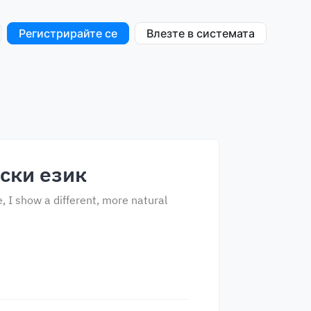
Регистрирайте се
Влезте в системата
йски език
, I show a different, more natural