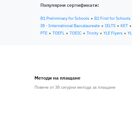
Популярни сертификати:
B1 Preliminary for Schools
B2 First for Schools
IB - International Baccalaureate
IELTS
KET
PTE
TOEFL
TOEIC
Trinity
YLE Flyers
YL
Методи на плащане
Повече от 38 сигурни метода за плащане