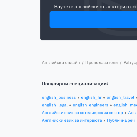
Научете английски от лектори от 
Английски онлайн
/
Преподаватели
/ Patryc
Популярни специализации:
english_business
english_hr
english_travel
english_legal
english_engineers
english_med
Английски език за хотелиерския сектор
Англ
Английски език за интервюта
Публична реч