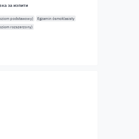
вка за изпити
poziom podstawowy)
Egzamin ósmoklasisty
oziom rozszerzony)