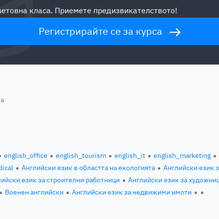
световна класа. Приемете предизвикателството!
Регистрирайте се за курса
ja
english_office
english_tourism
english_it
english_marketing
ical
Английски език в областта на екологията
Английски език 
ийски език за строителни работници
Английски език за художни
Военен английски
Английски език за недвижими имоти