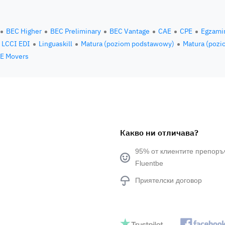
BEC Higher
BEC Preliminary
BEC Vantage
CAE
CPE
Egzami
LCCI EDI
Linguaskill
Matura (poziom podstawowy)
Matura (pozi
E Movers
Какво ни отличава?
95% от клиентите препоръ
Fluentbe
Приятелски договор