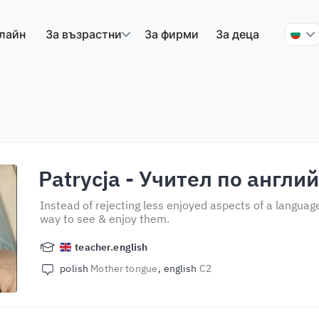
лайн
За възрастни
За фирми
За деца
Patrycja
- Учител по англи
Instead of rejecting less enjoyed aspects of a language
way to see & enjoy them.
teacher.english
polish
Mother tongue
english
C2