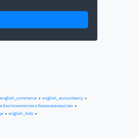
english_commerce
english_accountancy
за биотехнологии и биоинженерство
ци
english_kids