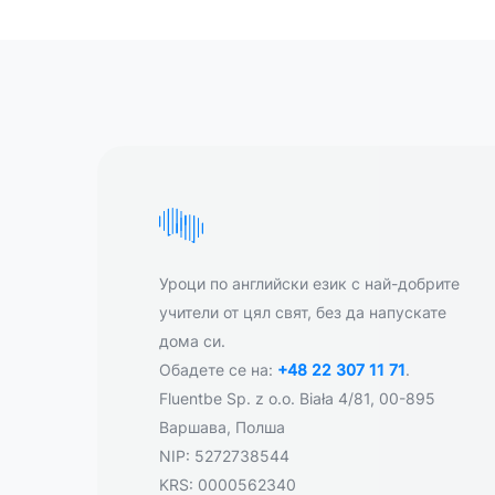
Уроци по английски език с най-добрите
учители от цял свят, без да напускате
дома си.
Обадете се на:
+48 22 307 11 71
.
Fluentbe Sp. z o.o. Biała 4/81, 00-895
Варшава, Полша
NIP: 5272738544
KRS: 0000562340