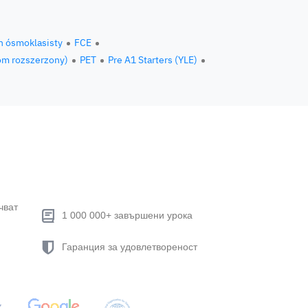
n ósmoklasisty
FCE
om rozszerzony)
PET
Pre A1 Starters (YLE)
чват
1 000 000+ завършени урока
Гаранция за удовлетвореност