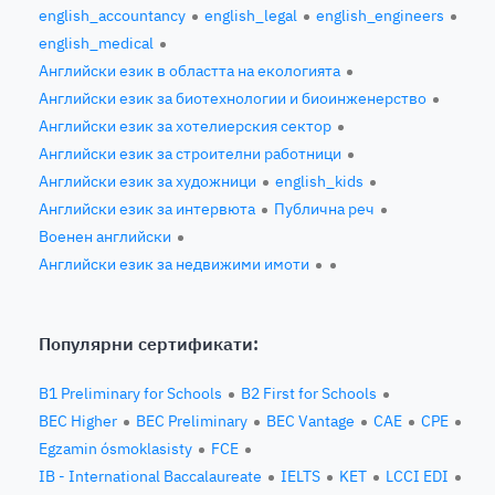
english_accountancy
english_legal
english_engineers
english_medical
Английски език в областта на екологията
Английски език за биотехнологии и биоинженерство
Английски език за хотелиерския сектор
Английски език за строителни работници
Английски език за художници
english_kids
Английски език за интервюта
Публична реч
Военен английски
Английски език за недвижими имоти
Популярни сертификати:
B1 Preliminary for Schools
B2 First for Schools
BEC Higher
BEC Preliminary
BEC Vantage
CAE
CPE
Egzamin ósmoklasisty
FCE
IB - International Baccalaureate
IELTS
KET
LCCI EDI