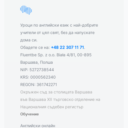
Уроци по английски език с най-добрите
учители от цял свят, без да напускате
дома си.
Обадете се на:
+48 22 307 11 71
.
Fluentbe Sp. z o.o. Biała 4/81, 00-895
Варшава, Полша
NIP: 5272738544
KRS: 0000562340
REGON: 361742271
Окръжен съд за столицата Варшава
във Варшава XII търговско отделение на
Националния съдебен регистър
Обучение
Английски онлайн