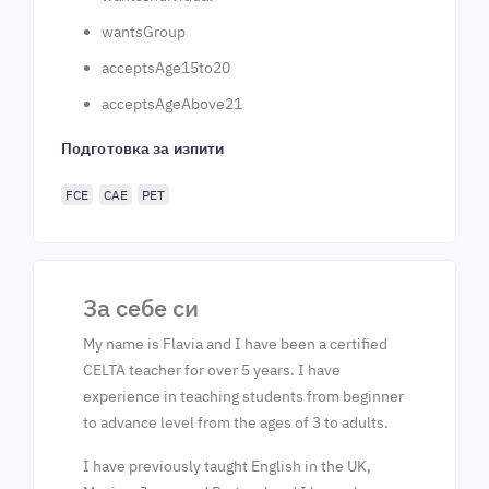
wantsGroup
acceptsAge15to20
acceptsAgeAbove21
Подготовка за изпити
FCE
CAE
PET
За себе си
My name is Flavia and I have been a certified
CELTA teacher for over 5 years. I have
experience in teaching students from beginner
to advance level from the ages of 3 to adults.
I have previously taught English in the UK,