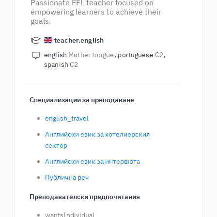
Passionate EFL teacher focused on
empowering learners to achieve their
goals.
teacher.english
english
Mother tongue
portuguese
C2
spanish
C2
Специализации за преподаване
english_travel
Английски език за хотелиерския
сектор
Английски език за интервюта
Публична реч
Преподавателски предпочитания
wantsIndividual