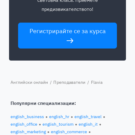
световна класа. Приемете
предизвикателството!
Регистрирайте се за курса
Английски онлайн
/
Преподаватели
/ Flavia
Популярни специализации:
english_business
english_hr
english_travel
english_office
english_tourism
english_it
english_marketing
english_commerce