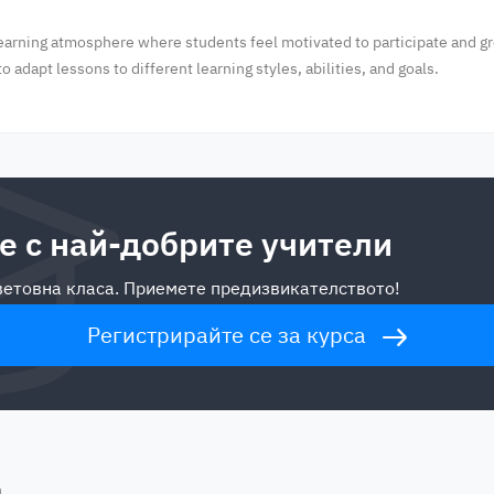
 learning atmosphere where students feel motivated to participate and g
 adapt lessons to different learning styles, abilities, and goals.
е с най-добрите учители
световна класа. Приемете предизвикателството!
Регистрирайте се за курса
n