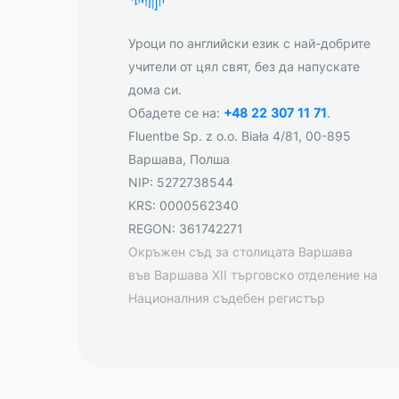
Уроци по английски език с най-добрите
учители от цял свят, без да напускате
дома си.
Обадете се на:
+48 22 307 11 71
.
Fluentbe Sp. z o.o. Biała 4/81, 00-895
Варшава, Полша
NIP: 5272738544
KRS: 0000562340
REGON: 361742271
Окръжен съд за столицата Варшава
във Варшава XII търговско отделение на
Националния съдебен регистър