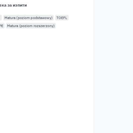
вка за изпити
E
Matura (poziom podstawowy)
TOEFL
PE
Matura (poziom rozszerzony)