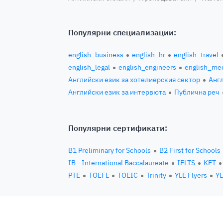
Популярни специализации:
english_business
english_hr
english_travel
english_legal
english_engineers
english_med
Английски език за хотелиерския сектор
Англ
Английски език за интервюта
Публична реч
Популярни сертификати:
B1 Preliminary for Schools
B2 First for Schools
IB - International Baccalaureate
IELTS
KET
PTE
TOEFL
TOEIC
Trinity
YLE Flyers
YL