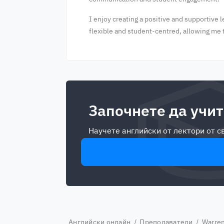
I enjoy creating a positive and supportive
flexible and student-centred, allowing me to
Започнете да учит
Научете английски от лектори от 
Английски онлайн
/
Преподаватели
/ Warre