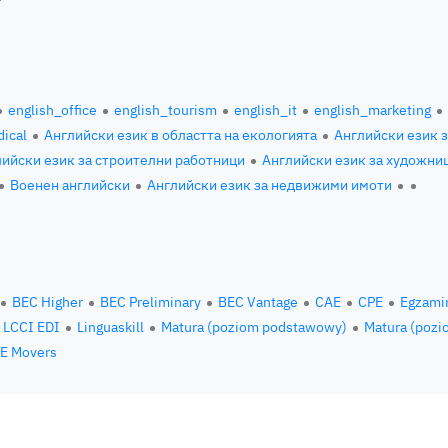
english_office
english_tourism
english_it
english_marketing
ical
Английски език в областта на екологията
Английски език 
ийски език за строителни работници
Английски език за художни
Военен английски
Английски език за недвижими имоти
BEC Higher
BEC Preliminary
BEC Vantage
CAE
CPE
Egzami
LCCI EDI
Linguaskill
Matura (poziom podstawowy)
Matura (pozi
E Movers