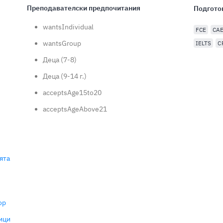
Преподавателски предпочитания
Подгото
wantsIndividual
FCE
CA
wantsGroup
IELTS
C
Деца (7-8)
Деца (9-14 г.)
acceptsAge15to20
acceptsAgeAbove21
ята
ор
ици