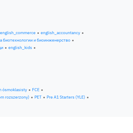
english_commerce
english_accountancy
за биотехнологии и биоинженерство
ци
english_kids
n ósmoklasisty
FCE
om rozszerzony)
PET
Pre A1 Starters (YLE)