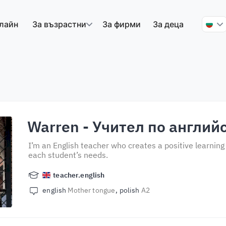
лайн
За възрастни
За фирми
За деца
Warren
- Учител по англий
I’m an English teacher who creates a positive learnin
each student’s needs.
teacher.english
english
Mother tongue
polish
A2