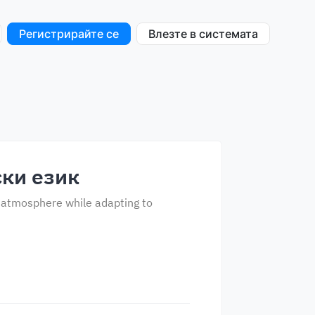
Регистрирайте се
Влезте в системата
ски език
g atmosphere while adapting to