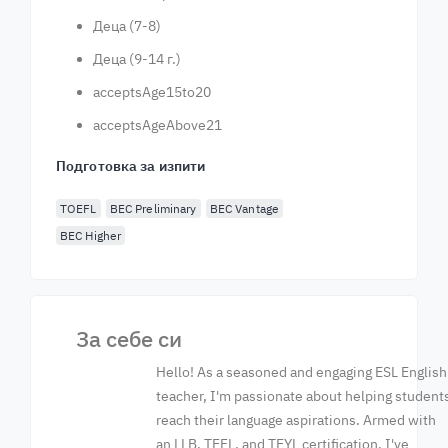
Деца (7-8)
Деца (9-14 г.)
acceptsAge15to20
acceptsAgeAbove21
Подготовка за изпити
TOEFL
BEC Preliminary
BEC Vantage
BEC Higher
За себе си
Hello! As a seasoned and engaging ESL English
teacher, I'm passionate about helping student
reach their language aspirations. Armed with
an LLB, TEFL, and TEYL certification, I've