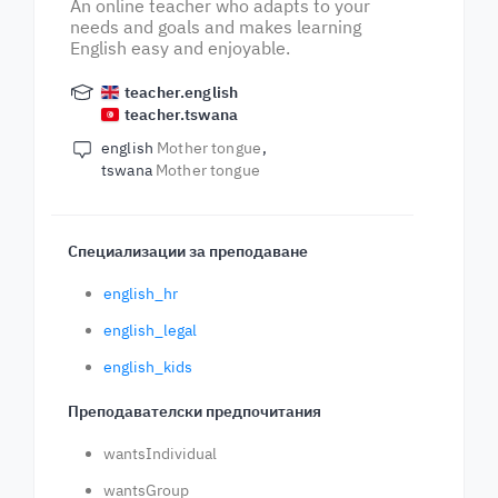
An online teacher who adapts to your
needs and goals and makes learning
English easy and enjoyable.
teacher.english
teacher.tswana
english
Mother tongue
tswana
Mother tongue
Специализации за преподаване
english_hr
english_legal
english_kids
Преподавателски предпочитания
wantsIndividual
wantsGroup