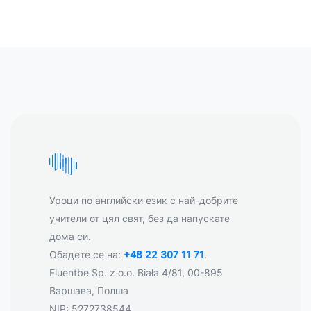
Уроци по английски език с най-добрите
учители от цял свят, без да напускате
дома си.
Обадете се на:
+48 22 307 11 71
.
Fluentbe Sp. z o.o. Biała 4/81, 00-895
Варшава, Полша
NIP: 5272738544