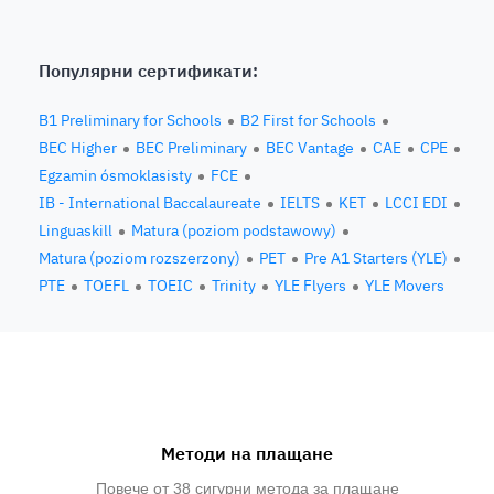
Популярни сертификати:
B1 Preliminary for Schools
B2 First for Schools
BEC Higher
BEC Preliminary
BEC Vantage
CAE
CPE
Egzamin ósmoklasisty
FCE
IB - International Baccalaureate
IELTS
KET
LCCI EDI
Linguaskill
Matura (poziom podstawowy)
Matura (poziom rozszerzony)
PET
Pre A1 Starters (YLE)
PTE
TOEFL
TOEIC
Trinity
YLE Flyers
YLE Movers
Методи на плащане
Повече от 38 сигурни метода за плащане