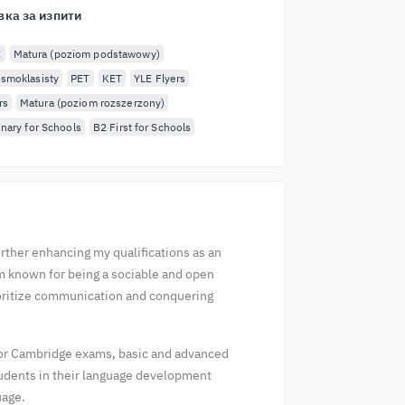
вка за изпити
E
Matura (poziom podstawowy)
smoklasisty
PET
KET
YLE Flyers
rs
Matura (poziom rozszerzony)
inary for Schools
B2 First for Schools
urther enhancing my qualifications as an
 am known for being a sociable and open
rioritize communication and conquering
 for Cambridge exams, basic and advanced
tudents in their language development
uage.