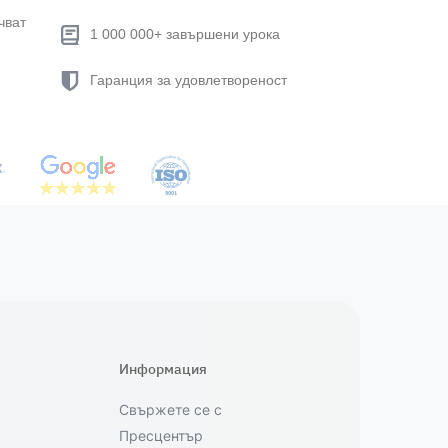
чват
1 000 000+ завършени урока
Гаранция за удовлетвореност
Информация
Свържете се с
Пресцентър