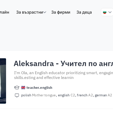
лайн
За възрастни
За фирми
За деца
Aleksandra
- Учител по анг
I'm Ola, an English educator prioritizing smart, engag
skills.esting and effective learnin
teacher.english
polish
Mother tongue
english
C2
french
A2
german
A2