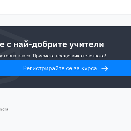
е с най-добрите учители
световна класа. Приемете предизвикателството!
Регистрирайте се за курса
ndra