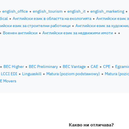
english_office
english_tourism
english_it
english_marketing
ical
Английски език в областта на екологията
Английски език 
ийски език за строителни работници
Английски език за художни
Военен английски
Английски език за недвижими имоти
BEC Higher
BEC Preliminary
BEC Vantage
CAE
CPE
Egzami
LCCI EDI
Linguaskill
Matura (poziom podstawowy)
Matura (pozi
E Movers
Какво ни отличава?