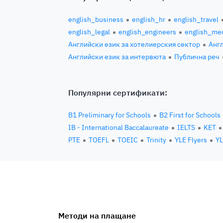
english_business
english_hr
english_travel
english_legal
english_engineers
english_med
Английски език за хотелиерския сектор
Англ
Английски език за интервюта
Публична реч
Популярни сертификати:
B1 Preliminary for Schools
B2 First for Schools
IB - International Baccalaureate
IELTS
KET
PTE
TOEFL
TOEIC
Trinity
YLE Flyers
YL
Методи на плащане