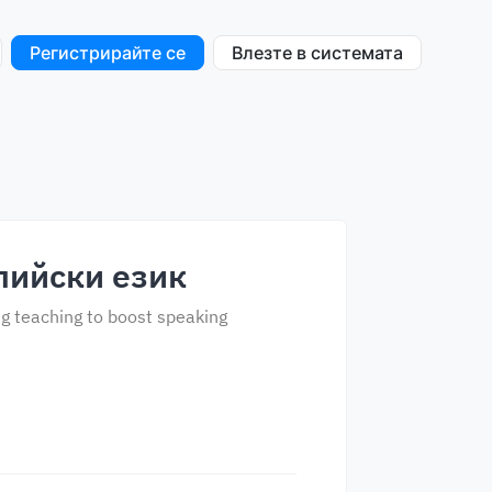
Регистрирайте се
Влезте в системата
лийски език
ing teaching to boost speaking