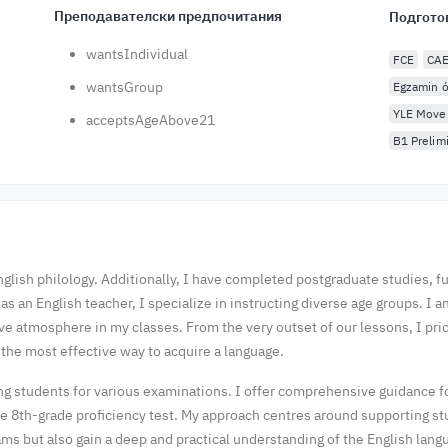
Преподавателски предпочитания
Подгото
wantsIndividual
FCE
CA
wantsGroup
Egzamin ó
YLE Move
acceptsAgeAbove21
B1 Prelim
English philology. Additionally, I have completed postgraduate studies, f
as an English teacher, I specialize in instructing diverse age groups. I
tive atmosphere in my classes. From the very outset of our lessons, I p
is the most effective way to acquire a language.
ing students for various examinations. I offer comprehensive guidance
he 8th-grade proficiency test. My approach centres around supporting s
ams but also gain a deep and practical understanding of the English lang