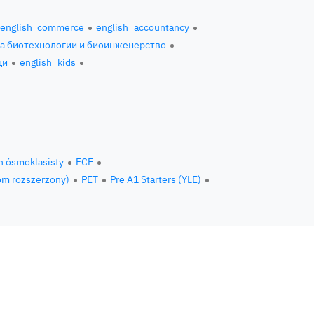
english_commerce
english_accountancy
за биотехнологии и биоинженерство
ци
english_kids
n ósmoklasisty
FCE
om rozszerzony)
PET
Pre A1 Starters (YLE)