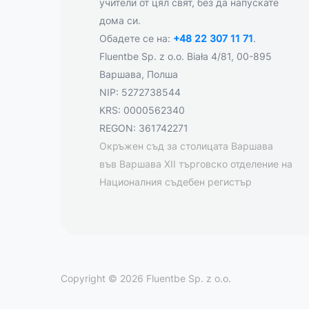
учители от цял свят, без да напускате
дома си.
Обадете се на:
+48 22 307 11 71
.
Fluentbe Sp. z o.o. Biała 4/81, 00-895
Варшава, Полша
NIP: 5272738544
KRS: 0000562340
REGON: 361742271
Окръжен съд за столицата Варшава
във Варшава XII търговско отделение на
Националния съдебен регистър
Copyright © 2026 Fluentbe Sp. z o.o.