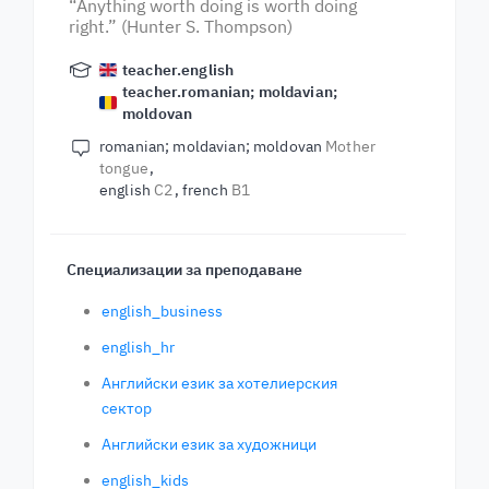
“Anything worth doing is worth doing
right.” (Hunter S. Thompson)
teacher.english
teacher.romanian; moldavian;
moldovan
romanian; moldavian; moldovan
Mother
tongue
english
C2
french
B1
Специализации за преподаване
english_business
english_hr
Английски език за хотелиерския
сектор
Английски език за художници
english_kids