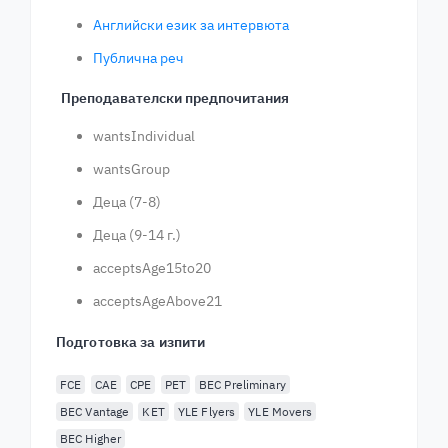
Английски език за интервюта
Публична реч
Преподавателски предпочитания
wantsIndividual
wantsGroup
Деца (7-8)
Деца (9-14 г.)
acceptsAge15to20
acceptsAgeAbove21
Подготовка за изпити
FCE
CAE
CPE
PET
BEC Preliminary
BEC Vantage
KET
YLE Flyers
YLE Movers
BEC Higher