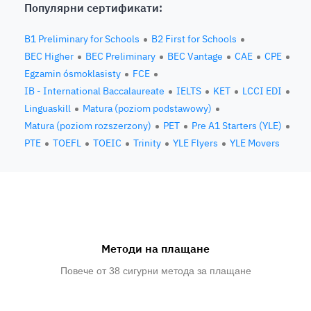
Популярни сертификати:
B1 Preliminary for Schools
B2 First for Schools
BEC Higher
BEC Preliminary
BEC Vantage
CAE
CPE
Egzamin ósmoklasisty
FCE
IB - International Baccalaureate
IELTS
KET
LCCI EDI
Linguaskill
Matura (poziom podstawowy)
Matura (poziom rozszerzony)
PET
Pre A1 Starters (YLE)
PTE
TOEFL
TOEIC
Trinity
YLE Flyers
YLE Movers
Методи на плащане
Повече от 38 сигурни метода за плащане