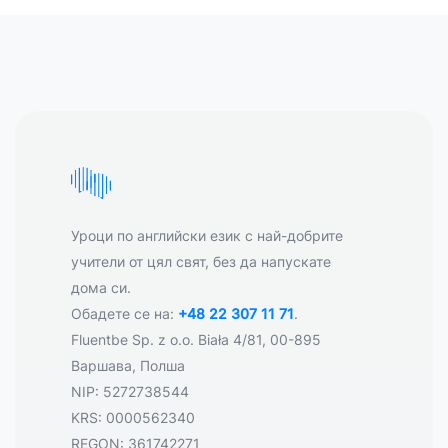
Уроци по английски език с най-добрите
учители от цял свят, без да напускате
дома си.
Обадете се на:
+48 22 307 11 71
.
Fluentbe Sp. z o.o. Biała 4/81, 00-895
Варшава, Полша
NIP: 5272738544
KRS: 0000562340
REGON: 361742271