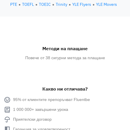
PTE
TOEFL
TOEIC
Trinity
YLE Flyers
YLE Movers
Методи на плащане
Повече от 38 сигурни метода за плащане
Какво ни отличава?
95% от клиентите препоръчват Fluentbe
1 000 000+ завършени урока
Приятелски договор
Гаранция за удовлетвореност