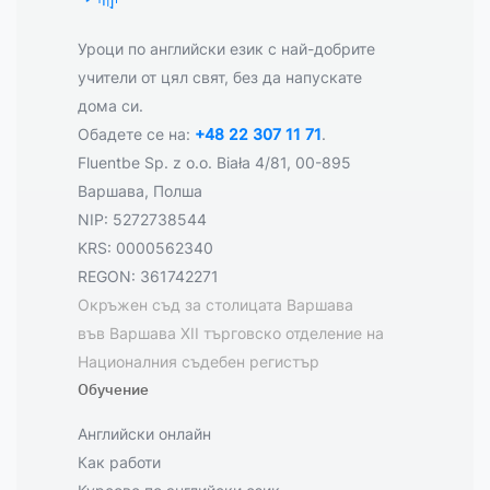
Уроци по английски език с най-добрите
учители от цял свят, без да напускате
дома си.
Обадете се на:
+48 22 307 11 71
.
Fluentbe Sp. z o.o. Biała 4/81, 00-895
Варшава, Полша
NIP: 5272738544
KRS: 0000562340
REGON: 361742271
Окръжен съд за столицата Варшава
във Варшава XII търговско отделение на
Националния съдебен регистър
Обучение
Английски онлайн
Как работи