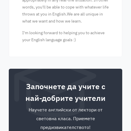
appropriately in any real-life situation. In other
words, you'll be able to cope with whatever life
throws at you in English.We are all unique in
what we want and how we learn.
I'm looking forward to helping you to achieve
your English language goals :)
Започнете да учите с
най-добрите учители
Научете английски от лектори от
световна класа. Приемете
предизвикателството!