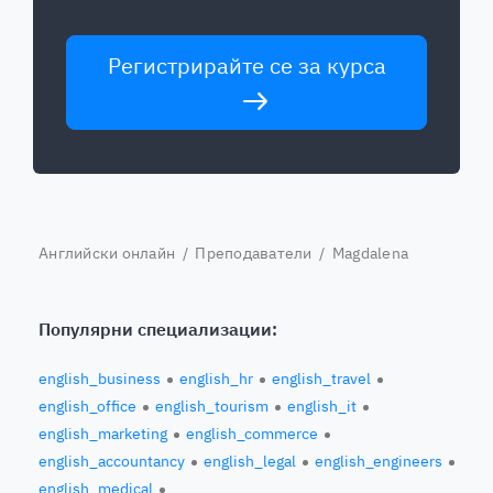
Регистрирайте се за курса
Английски онлайн
/
Преподаватели
/ Magdalena
Популярни специализации:
english_business
english_hr
english_travel
english_office
english_tourism
english_it
english_marketing
english_commerce
english_accountancy
english_legal
english_engineers
english_medical