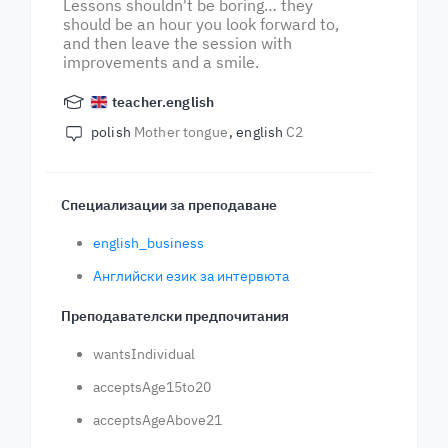
Lessons shouldn't be boring… they
should be an hour you look forward to,
and then leave the session with
improvements and a smile.
teacher.english
polish
Mother tongue
english
C2
Специализации за преподаване
english_business
Английски език за интервюта
Преподавателски предпочитания
wantsIndividual
acceptsAge15to20
acceptsAgeAbove21