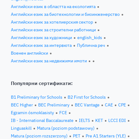
Английски език в областта на екологията
Английски език за биотехнологии и биоинженерство
Английски език за хотелиерския сектор
Английски език за строителни работници
Английски език за художници
english_kids
Английски език за интервюта
Публична реч
Военен английски
Английски език за недвижими имоти
Популярни сертификати:
B1 Preliminary for Schools
B2 First for Schools
BEC Higher
BEC Preliminary
BEC Vantage
CAE
CPE
Egzamin ósmoklasisty
FCE
IB - International Baccalaureate
IELTS
KET
LCCI EDI
Linguaskill
Matura (poziom podstawowy)
Matura (poziom rozszerzony)
PET
Pre A1 Starters (YLE)