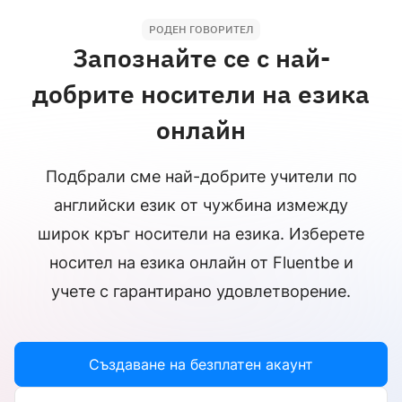
РОДЕН ГОВОРИТЕЛ
Запознайте се с най-
добрите носители на езика
онлайн
Подбрали сме най-добрите учители по
английски език от чужбина измежду
широк кръг носители на езика. Изберете
носител на езика онлайн от Fluentbe и
учете с гарантирано удовлетворение.
НОСИТЕЛ НА ЕЗИКА
Създаване на безплатен акаунт