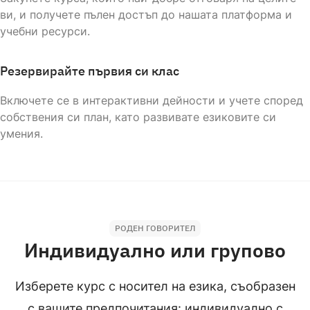
Cynthia
ви, и получете пълен достъп до нашата платформа и
english
Mother tongue
учебни ресурси.
НОСИТЕЛ НА ЕЗИКА
Резервирайте първия си клас
Austin
Включете се в интерактивни дейности и учете според
собствения си план, като развивате езиковите си
english
Mother tongue
умения.
НОСИТЕЛ НА ЕЗИКА
Balang
english
Mother tongue
РОДЕН ГОВОРИТЕЛ
Индивидуално или групово
НОСИТЕЛ НА ЕЗИКА
Изберете курс с носител на езика, съобразен
Pero
с вашите предпочитания: индивидуално с