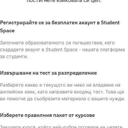
постигнете езиковата си цел.
Ana
english
Mother tongue
Регистрирайте се за безплатен акаунт в Student
Space
НОСИТЕЛ НА ЕЗИКА
Започнете образователното си пътешествие, като
Laila
създадете акаунт в Student Space - нашата платформа
english
Mother tongue
за студенти.
Извършване на тест за разпределение
НОСИТЕЛ НА ЕЗИКА
Разберете какво е текущото ви ниво на владеене на
Barbara
английски език, като направите входящ тест. Това ще
english
Mother tongue
ви помогне да съобразите материала с вашите нужди.
Изберете правилния пакет от курсове
НОСИТЕЛ НА ЕЗИКА
Закупете курса, който най-добре отговаря на целите