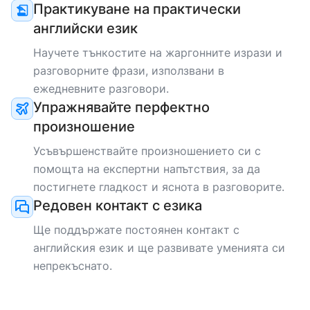
Практикуване на практически
английски език
НОСИТЕЛ НА ЕЗИКА
Научете тънкостите на жаргонните изрази и
Jessica
разговорните фрази, използвани в
ежедневните разговори.
english
Mother tongue
Упражнявайте перфектно
произношение
НОСИТЕЛ НА ЕЗИКА
Усъвършенствайте произношението си с
Christian
помощта на експертни напътствия, за да
постигнете гладкост и яснота в разговорите.
english
Mother tongue
Редовен контакт с езика
Ще поддържате постоянен контакт с
НОСИТЕЛ НА ЕЗИКА
английския език и ще развивате уменията си
Varshini
непрекъснато.
english
Mother tongue