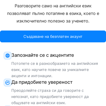
english
Mother tongue
Разговорите само на английски език
позволяват пълно потапяне в езика, което е
НОСИТЕЛ НА ЕЗИКА
изключително полезно за ученето.
Kemal
english
Mother tongue
Създаване на безплатен акаунт
НОСИТЕЛ НА ЕЗИКА
Запознайте се с акцентите
Arindam
Потопете се в разнообразието на английския
english
Mother tongue
език, като научите повече за уникалните
акценти и интонации.
Да придобиете увереност
НОСИТЕЛ НА ЕЗИКА
Преодолейте страха си да говорите с
Cherrynia
непознат, като придобиете увереност да
общувате на английски език.
english
Mother tongue