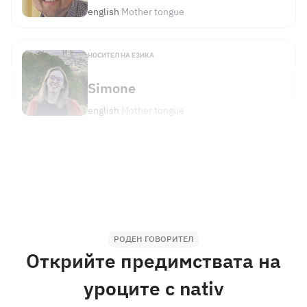
english
Mother tongue
НОСИТЕЛ НА ЕЗИКА
Simone
english
Mother tongue
НОСИТЕЛ НА ЕЗИКА
Barry
english
Mother tongue
РОДЕН ГОВОРИТЕЛ
Открийте предимствата на
НОСИТЕЛ НА ЕЗИКА
уроците с nativ
Alev