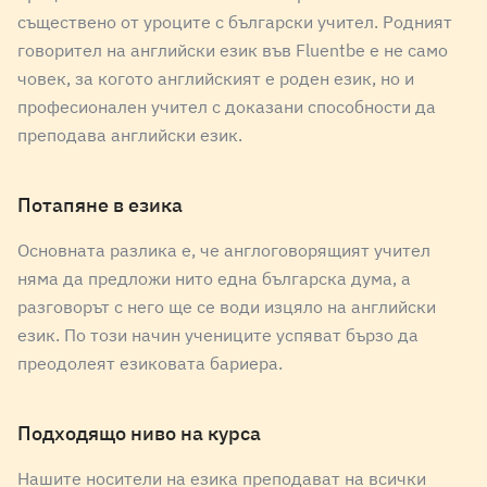
съществено от уроците с български учител. Родният
НОСИТЕЛ НА ЕЗИКА
говорител на английски език във Fluentbe е не само
Jeremy
човек, за когото английският е роден език, но и
професионален учител с доказани способности да
english
Mother tongue
преподава английски език.
НОСИТЕЛ НА ЕЗИКА
Потапяне в езика
Willy
Основната разлика е, че англоговорящият учител
english
Mother tongue
няма да предложи нито една българска дума, а
разговорът с него ще се води изцяло на английски
език. По този начин учениците успяват бързо да
НОСИТЕЛ НА ЕЗИКА
преодолеят езиковата бариера.
Paramita
english
Mother tongue
Подходящо ниво на курса
Нашите носители на езика преподават на всички