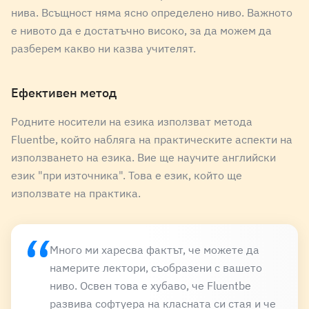
НОСИТЕЛ НА ЕЗИКА
нива. Всъщност няма ясно определено ниво. Важното
е нивото да е достатъчно високо, за да можем да
Radosław
разберем какво ни казва учителят.
english
Mother tongue
Ефективен метод
НОСИТЕЛ НА ЕЗИКА
Родните носители на езика използват метода
Adaora
Fluentbe, който набляга на практическите аспекти на
english
Mother tongue
използването на езика. Вие ще научите английски
език "при източника". Това е език, който ще
използвате на практика.
НОСИТЕЛ НА ЕЗИКА
Wouter
Много ми харесва фактът, че можете да
english
Mother tongue
намерите лектори, съобразени с вашето
ниво. Освен това е хубаво, че Fluentbe
НОСИТЕЛ НА ЕЗИКА
развива софтуера на класната си стая и че