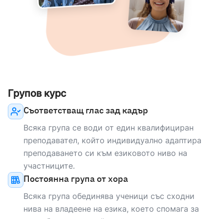
НОСИТЕЛ НА ЕЗИКА
Monika
english
Mother tongue
Групов курс
НОСИТЕЛ НА ЕЗИКА
Съответстващ глас зад кадър
Robin
Всяка група се води от един квалифициран
english
Mother tongue
преподавател, който индивидуално адаптира
преподаването си към езиковото ниво на
участниците.
НОСИТЕЛ НА ЕЗИКА
Постоянна група от хора
Edward
Всяка група обединява ученици със сходни
english
Mother tongue
нива на владеене на езика, което спомага за