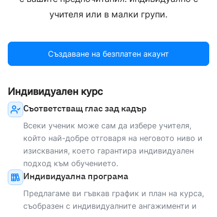
english
Mother tongue
учителя или в малки групи.
НОСИТЕЛ НА ЕЗИКА
Създаване на безплатен акаунт
Matthew
english
Mother tongue
Индивидуален курс
Съответстващ глас зад кадър
НОСИТЕЛ НА ЕЗИКА
Всеки ученик може сам да избере учителя,
Anna
който най-добре отговаря на неговото ниво и
english
Mother tongue
изисквания, което гарантира индивидуален
подход към обучението.
Индивидуална програма
НОСИТЕЛ НА ЕЗИКА
Предлагаме ви гъвкав график и план на курса,
David
съобразен с индивидуалните ангажименти и