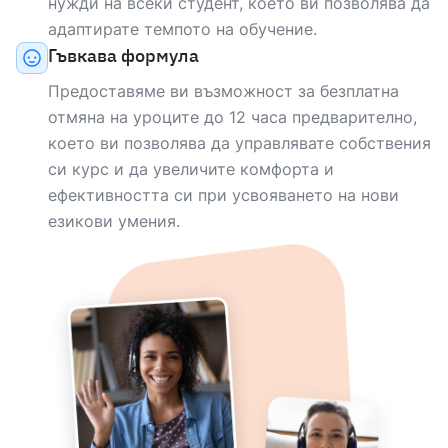
english
Mother tongue
нужди на всеки студент, което ви позволява да
адаптирате темпото на обучение.
Гъвкава формула
НОСИТЕЛ НА ЕЗИКА
Предоставяме ви възможност за безплатна
Elizabeth
отмяна на уроците до 12 часа предварително,
което ви позволява да управлявате собствения
english
Mother tongue
си курс и да увеличите комфорта и
ефективността си при усвояването на нови
НОСИТЕЛ НА ЕЗИКА
езикови умения.
Alex
english
Mother tongue
НОСИТЕЛ НА ЕЗИКА
Joanna
english
Mother tongue