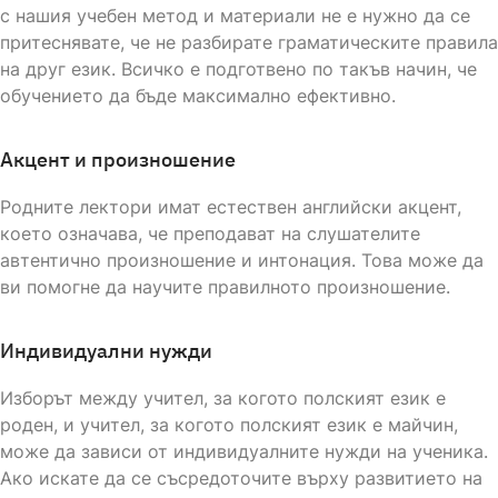
с нашия учебен метод и материали не е нужно да се
притеснявате, че не разбирате граматическите правила
на друг език. Всичко е подготвено по такъв начин, че
обучението да бъде максимално ефективно.
Акцент и произношение
Родните лектори имат естествен английски акцент,
което означава, че преподават на слушателите
автентично произношение и интонация. Това може да
ви помогне да научите правилното произношение.
Индивидуални нужди
Изборът между учител, за когото полският език е
роден, и учител, за когото полският език е майчин,
може да зависи от индивидуалните нужди на ученика.
Ако искате да се съсредоточите върху развитието на