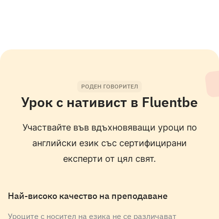
НОСИТЕЛ НА ЕЗИКА
Matthew
english
Mother tongue
РОДЕН ГОВОРИТЕЛ
НОСИТЕЛ НА ЕЗИКА
Урок с нативист в Fluentbe
Jasmine
english
Mother tongue
Участвайте във вдъхновяващи уроци по
английски език със сертифицирани
НОСИТЕЛ НА ЕЗИКА
експерти от цял свят.
Alireza
Най-високо качество на преподаване
english
Mother tongue
Уроците с носител на езика не се различават