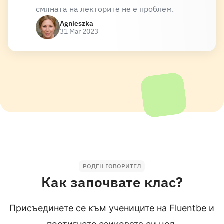
смяната на лекторите не е проблем.
Amanda
Agnieszka
31 Mar 2023
english
Mother tongue
НОСИТЕЛ НА ЕЗИКА
Warren
english
Mother tongue
НОСИТЕЛ НА ЕЗИКА
Tonya
РОДЕН ГОВОРИТЕЛ
english
Mother tongue
Как започвате клас?
Присъединете се към учениците на Fluentbe и
НОСИТЕЛ НА ЕЗИКА