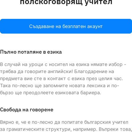
полскоговорящ учител
Създаване на безплатен акаунт
Пълно потапяне в езика
В случай на уроци с носител на езика нямате избор -
трябва да говорите английски! Благодарение на
предмета вие сте в контакт с езика през целия час.
Така по-лесно ще запомните новата лексика и по-
бързо ще преодолеете езиковата бариера.
Свобода на говорене
Вярно е, че е по-лесно да попитате българския учител
за граматическите структури, например. Въпреки това,