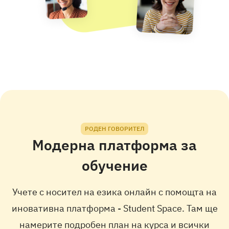
НОСИТЕЛ НА ЕЗИКА
Flavia
english
Mother tongue
НОСИТЕЛ НА ЕЗИКА
Stuart
english
Mother tongue
РОДЕН ГОВОРИТЕЛ
Модерна платформа за
НОСИТЕЛ НА ЕЗИКА
обучение
Ryan
Учете с носител на езика онлайн с помощта на
english
Mother tongue
иновативна платформа - Student Space. Там ще
намерите подробен план на курса и всички