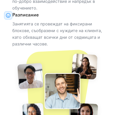
по-добро взаимодействие и напредък в
обучението.
НОСИТЕЛ НА ЕЗИКА
Разписание
Varuna
Занятията се провеждат на фиксирани
english
Mother tongue
блокове, съобразени с нуждите на клиента,
като обхващат всички дни от седмицата и
различни часове.
НОСИТЕЛ НА ЕЗИКА
Kate
english
Mother tongue
НОСИТЕЛ НА ЕЗИКА
Sixto
english
Mother tongue