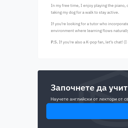
In my free time, I enjoy playing the piano,
taking my dog for a walk to stay active.
If you’re looking for a tutor who incorporat
environment where learning flows natural
P.S.
If you're also a K-pop fan, let’s chat! (
Започнете да учит
Научете английски от лектори от 