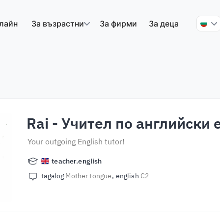
лайн
За възрастни
За фирми
За деца
Rai
- Учител по английски 
Your outgoing English tutor!
teacher.english
tagalog
Mother tongue
english
C2