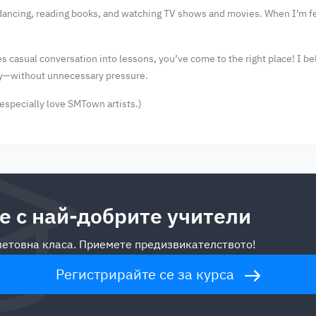
 dancing, reading books, and watching TV shows and movies. When I’m fee
es casual conversation into lessons, you’ve come to the right place! I be
ly—without unnecessary pressure.
I especially love SMTown artists.)
е с най-добрите учители
световна класа. Приемете предизвикателството!
Регистрирайте се за курса