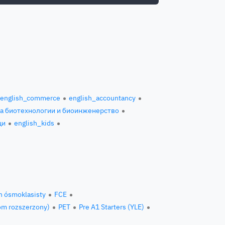
english_commerce
english_accountancy
за биотехнологии и биоинженерство
ци
english_kids
n ósmoklasisty
FCE
om rozszerzony)
PET
Pre A1 Starters (YLE)