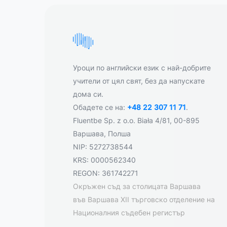
Уроци по английски език с най-добрите
учители от цял свят, без да напускате
дома си.
Обадете се на:
+48 22 307 11 71
.
Fluentbe Sp. z o.o. Biała 4/81, 00-895
Варшава, Полша
NIP: 5272738544
KRS: 0000562340
REGON: 361742271
Окръжен съд за столицата Варшава
във Варшава XII търговско отделение на
Националния съдебен регистър