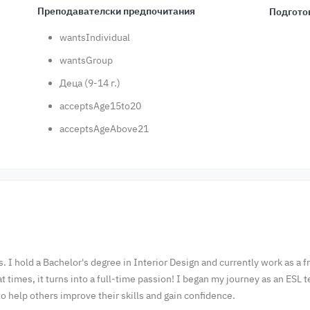
Преподавателски предпочитания
Подгото
wantsIndividual
wantsGroup
Деца (9-14 г.)
acceptsAge15to20
acceptsAgeAbove21
. I hold a Bachelor's degree in Interior Design and currently work as a f
times, it turns into a full-time passion! I began my journey as an ESL 
 to help others improve their skills and gain confidence.