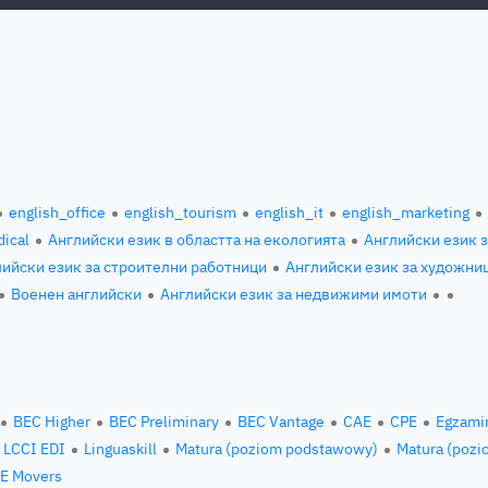
english_office
english_tourism
english_it
english_marketing
ical
Английски език в областта на екологията
Английски език 
ийски език за строителни работници
Английски език за художни
Военен английски
Английски език за недвижими имоти
BEC Higher
BEC Preliminary
BEC Vantage
CAE
CPE
Egzami
LCCI EDI
Linguaskill
Matura (poziom podstawowy)
Matura (pozi
E Movers