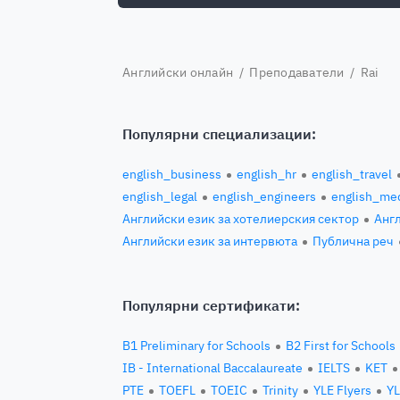
Английски онлайн
/
Преподаватели
/ Rai
Популярни специализации:
english_business
english_hr
english_travel
english_legal
english_engineers
english_med
Английски език за хотелиерския сектор
Англ
Английски език за интервюта
Публична реч
Популярни сертификати:
B1 Preliminary for Schools
B2 First for Schools
IB - International Baccalaureate
IELTS
KET
PTE
TOEFL
TOEIC
Trinity
YLE Flyers
YL