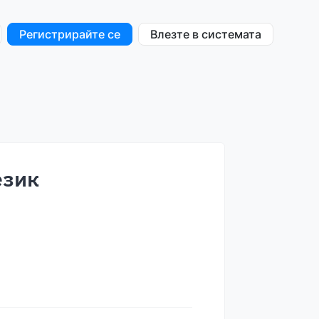
Регистрирайте се
Влезте в системата
език