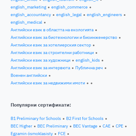
english_marketing
english_commerce
english_accountancy
english_legal
english_engineers
english_medical
Английски език в областта на екологията
Английски език за биотехнологии и биоинженерство
Английски език за хотелиерския сектор
Английски език за строителни работници
Английски език за художници
english_kids
Английски език за интервюта
Публична реч
Военен английски
Английски език за недвижими имоти
Популярни сертификати:
B1 Preliminary for Schools
B2 First for Schools
BEC Higher
BEC Preliminary
BEC Vantage
CAE
CPE
Egzamin ósmoklasisty
FCE