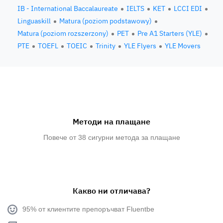
IB - International Baccalaureate
IELTS
KET
LCCI EDI
Linguaskill
Matura (poziom podstawowy)
Matura (poziom rozszerzony)
PET
Pre A1 Starters (YLE)
PTE
TOEFL
TOEIC
Trinity
YLE Flyers
YLE Movers
Методи на плащане
Повече от 38 сигурни метода за плащане
Какво ни отличава?
95% от клиентите препоръчват Fluentbe