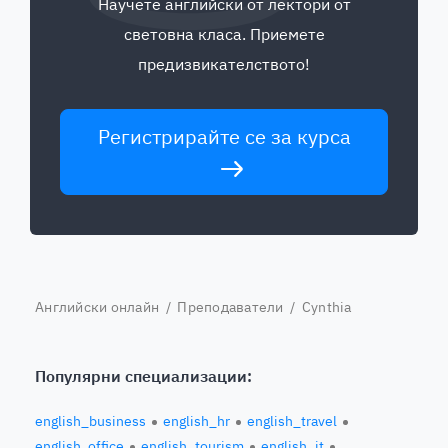
Научете английски от лектори от
световна класа. Приемете
предизвикателството!
Регистрирайте се за курса
Английски онлайн
/
Преподаватели
/ Cynthia
Популярни специализации:
english_business
english_hr
english_travel
english_office
english_tourism
english_it