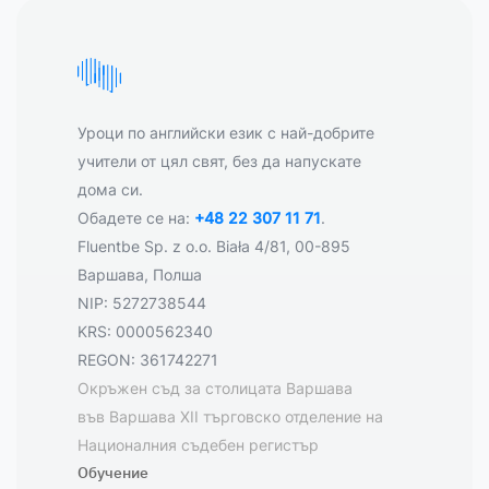
Уроци по английски език с най-добрите
учители от цял свят, без да напускате
дома си.
Обадете се на:
+48 22 307 11 71
.
Fluentbe Sp. z o.o. Biała 4/81, 00-895
Варшава, Полша
NIP: 5272738544
KRS: 0000562340
REGON: 361742271
Окръжен съд за столицата Варшава
във Варшава XII търговско отделение на
Националния съдебен регистър
Обучение