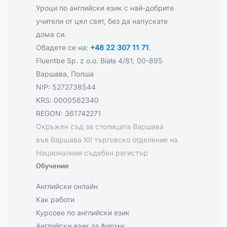
Уроци по английски език с най-добрите
учители от цял свят, без да напускате
дома си.
Обадете се на:
+48 22 307 11 71
.
Fluentbe Sp. z o.o. Biała 4/81, 00-895
Варшава, Полша
NIP: 5272738544
KRS: 0000562340
REGON: 361742271
Окръжен съд за столицата Варшава
във Варшава XII търговско отделение на
Националния съдебен регистър
Обучение
Английски онлайн
Как работи
Курсове по английски език
Английски език за фирми