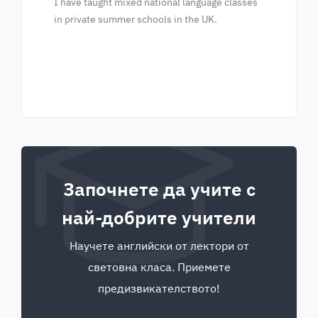
I have taught mixed national language classes
in private summer schools in the UK.
Започнете да учите с
най-добрите учители
Научете английски от лектори от
световна класа. Приемете
предизвикателството!