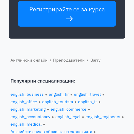
Регистрирайте се за курса
Английски онлайн
/
Преподаватели
/ Barry
Популярни специализации:
english_business
english_hr
english_travel
english_office
english_tourism
english_it
english_marketing
english_commerce
english_accountancy
english_legal
english_engineers
english_medical
Английски език в областта на екологията