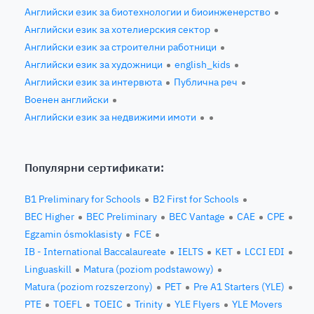
Английски език за биотехнологии и биоинженерство
Английски език за хотелиерския сектор
Английски език за строителни работници
Английски език за художници
english_kids
Английски език за интервюта
Публична реч
Военен английски
Английски език за недвижими имоти
Популярни сертификати:
B1 Preliminary for Schools
B2 First for Schools
BEC Higher
BEC Preliminary
BEC Vantage
CAE
CPE
Egzamin ósmoklasisty
FCE
IB - International Baccalaureate
IELTS
KET
LCCI EDI
Linguaskill
Matura (poziom podstawowy)
Matura (poziom rozszerzony)
PET
Pre A1 Starters (YLE)
PTE
TOEFL
TOEIC
Trinity
YLE Flyers
YLE Movers