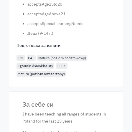
acceptsAge15to20
acceptsAgeAbove21
acceptsSpecialLearningNeeds
Деца (9-14 г.)
Подготовка за изпити
FCE
CAE
Matura (poziom podstawowy)
Egzamin ósmoklasisty
IELTS
Matura (poziom rozszerzony)
За себе си
I have been teaching all ranges of students in
Poland for the last 25 years.