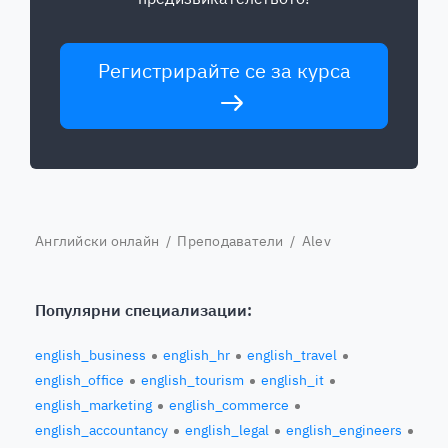
Регистрирайте се за курса
Английски онлайн
/
Преподаватели
/ Alev
Популярни специализации:
english_business
english_hr
english_travel
english_office
english_tourism
english_it
english_marketing
english_commerce
english_accountancy
english_legal
english_engineers