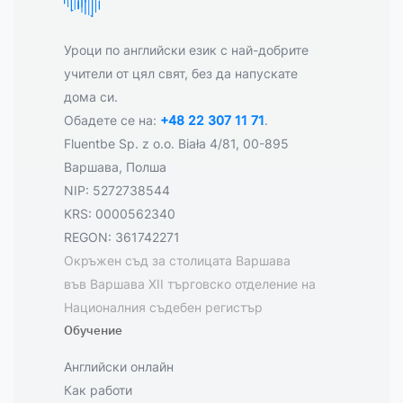
Уроци по английски език с най-добрите
учители от цял свят, без да напускате
дома си.
Обадете се на:
+48 22 307 11 71
.
Fluentbe Sp. z o.o. Biała 4/81, 00-895
Варшава, Полша
NIP: 5272738544
KRS: 0000562340
REGON: 361742271
Окръжен съд за столицата Варшава
във Варшава XII търговско отделение на
Националния съдебен регистър
Обучение
Английски онлайн
Как работи