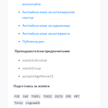
екологията
Английски език за хотелиерския
сектор
Английски език за художници
Английски език за интервюта
Публична реч
Преподавателски предпочитания
wantsIndividual
wantsGroup
acceptsAgeAbove21
Подготовка за изпити
FCE
CAE
TOEFL
TOEIC
IELTS
CPE
PET
Trinity
Linguaskill