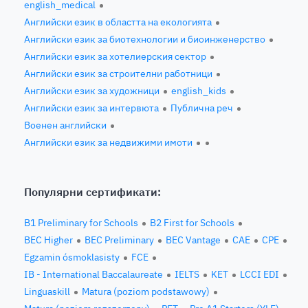
english_medical
Английски език в областта на екологията
Английски език за биотехнологии и биоинженерство
Английски език за хотелиерския сектор
Английски език за строителни работници
Английски език за художници
english_kids
Английски език за интервюта
Публична реч
Военен английски
Английски език за недвижими имоти
Популярни сертификати:
B1 Preliminary for Schools
B2 First for Schools
BEC Higher
BEC Preliminary
BEC Vantage
CAE
CPE
Egzamin ósmoklasisty
FCE
IB - International Baccalaureate
IELTS
KET
LCCI EDI
Linguaskill
Matura (poziom podstawowy)