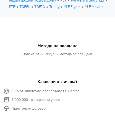
Matura (poziom rozszerzony)
PET
Pre A1 Starters (YLE)
PTE
TOEFL
TOEIC
Trinity
YLE Flyers
YLE Movers
Методи на плащане
Повече от 38 сигурни метода за плащане
Какво ни отличава?
95% от клиентите препоръчват Fluentbe
1 000 000+ завършени урока
Приятелски договор