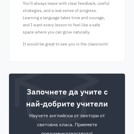
You'll always leave with clear feedback, useful
strategies, and a real sense of progress.
Learning a language takes time and courage,
and I want every lesson to feel like a safe
space where you can grow naturally.
It would be great to see you in the classroom!
Започнете да учите с
най-добрите учители
Научете английски от лектори от
световна класа. Приемете
предизвикателството!