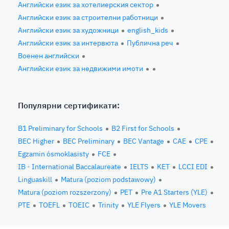
Английски език за хотелиерския сектор
Английски език за строителни работници
Английски език за художници
english_kids
Английски език за интервюта
Публична реч
Военен английски
Английски език за недвижими имоти
Популярни сертификати:
B1 Preliminary for Schools
B2 First for Schools
BEC Higher
BEC Preliminary
BEC Vantage
CAE
CPE
Egzamin ósmoklasisty
FCE
IB - International Baccalaureate
IELTS
KET
LCCI EDI
Linguaskill
Matura (poziom podstawowy)
Matura (poziom rozszerzony)
PET
Pre A1 Starters (YLE)
PTE
TOEFL
TOEIC
Trinity
YLE Flyers
YLE Movers