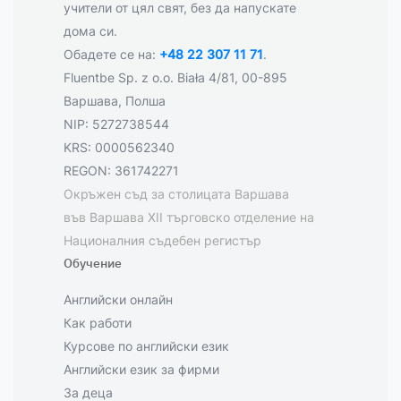
учители от цял свят, без да напускате
дома си.
Обадете се на:
+48 22 307 11 71
.
Fluentbe Sp. z o.o. Biała 4/81, 00-895
Варшава, Полша
NIP: 5272738544
KRS: 0000562340
REGON: 361742271
Окръжен съд за столицата Варшава
във Варшава XII търговско отделение на
Националния съдебен регистър
Обучение
Английски онлайн
Как работи
Курсове по английски език
Английски език за фирми
За деца