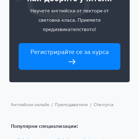
Научете английски от лектори от
световна класа. Приемете
предизвикателството!
Регистрирайте се за курса
Английски онлайн
/
Преподаватели
/ Cherrynia
Популярни специализации: