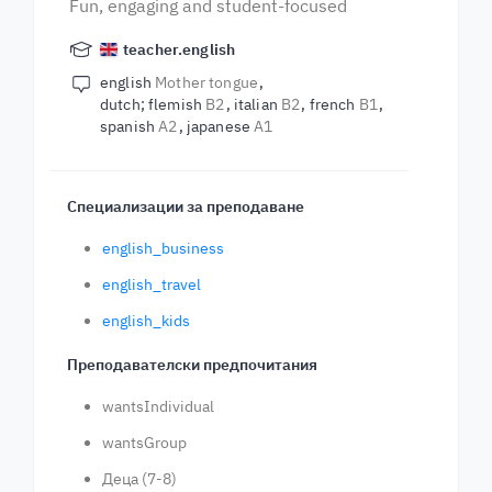
Fun, engaging and student-focused
teacher.english
english
Mother tongue
dutch; flemish
B2
italian
B2
french
B1
spanish
A2
japanese
A1
Специализации за преподаване
english_business
english_travel
english_kids
Преподавателски предпочитания
wantsIndividual
wantsGroup
Деца (7-8)