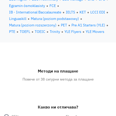
Egzamin ósmoklasisty
FCE
IB - International Baccalaureate
IELTS
KET
LCCI EDI
Linguaskill
Matura (poziom podstawowy)
Matura (poziom rozszerzony)
PET
Pre A1 Starters (YLE)
PTE
TOEFL
TOEIC
Trinity
YLE Flyers
YLE Movers
Методи на плащане
Повече от 38 сигурни метода за плащане
Какво ни отличава?