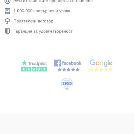
95% от клиентите препоръчват Fluentbe
1 000 000+ завършени урока
Приятелски договор
Гаранция за удовлетвореност