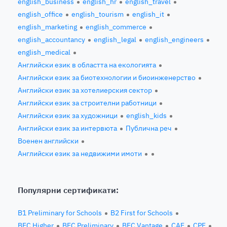
english_business
english_hr
english_travel
english_office
english_tourism
english_it
english_marketing
english_commerce
english_accountancy
english_legal
english_engineers
english_medical
Английски език в областта на екологията
Английски език за биотехнологии и биоинженерство
Английски език за хотелиерския сектор
Английски език за строителни работници
Английски език за художници
english_kids
Английски език за интервюта
Публична реч
Военен английски
Английски език за недвижими имоти
Популярни сертификати:
B1 Preliminary for Schools
B2 First for Schools
BEC Higher
BEC Preliminary
BEC Vantage
CAE
CPE